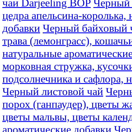
чаи Darjeeling BOP
Черный 
цедра апельсина-королька,
добавки
Черный байховый ч
трава (лемонграсс), кошачь
натуральные ароматические
морковная стружка, кусочки
подсолнечника и сафлора, 
Черный листовой чай
Черны
порох (ганпаудер), цветы 
цветы мальвы, цветы кален
ароматические добавки
Чер