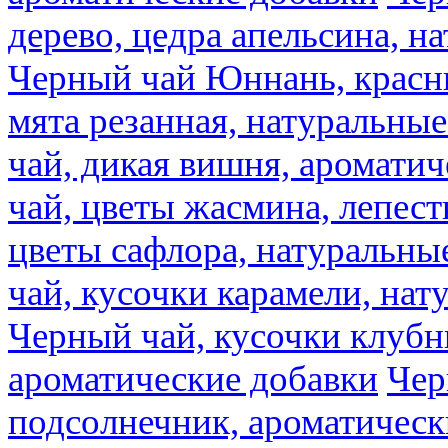
дерево, цедра апельсина, н
Черный чай Юннань, красн
мята резанная, натуральны
чай, дикая вишня, аромати
чай, цветы жасмина, лепест
цветы сафлора, натуральны
чай, кусочки карамели, на
Черный чай, кусочки клубн
ароматические добавки
Чер
подсолнечник, ароматическ