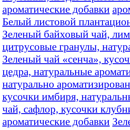
ароматические добавки
аро
Белый листовой плантацио
Зеленый байховый чай, лимо
цитрусовые гранулы, натур
Зеленый чай «сенча», кусо
цедра, натуральные аромат
натурально ароматизирова
кусочки имбиря, натуральн
чай, сафлор, кусочки клубн
ароматические добавки
Зел