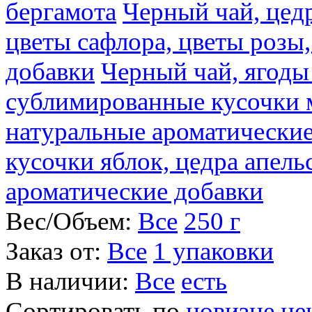
бергамота
Черный чай, цедр
цветы сафлора, цветы розы
добавки
Черный чай, ягоды
сублимированные кусочки 
натуральные ароматические
кусочки яблок, цедра апель
ароматические добавки
Вес/Объем:
Все
250 г
Заказ от:
Все
1 упаковки
В наличии:
Все
есть
Сортировать по
новизне
це