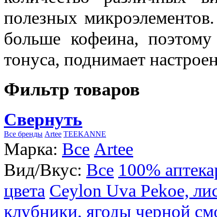
полезных микроэлементов.
больше кофеина, поэтому
тонуса, поднимает настроен
Фильтр товаров
Свернуть
Все бренды
Artee
TEEKANNE
Марка:
Все
Artee
Вид/Вкус:
Все
100% аптека
цвета
Ceylon Uva Pekoe, ли
клубники, ягоды черной см