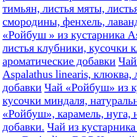
тимьян, листья мяты, листь
смородины, фенхель, лаван
«Ройбуш » из кустарника Asp
листья клубники, кусочки 
ароматические добавки
Чай
Aspalathus linearis, клюква
добавки
Чай «Ройбуш» из ку
кусочки миндаля, натураль
«Ройбуш», карамель, нуга,
добавки.
Чай из кустарника 