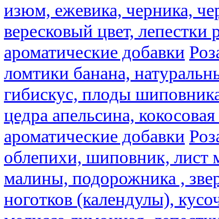
изюм, ежевика, черника, че
вересковый цвет, лепестки 
ароматические добавки
Роз
ломтики банана, натуральн
гибискус, плоды шиповника,
цедра апельсина, кокосовая
ароматические добавки
Роз
облепихи, шиповник, лист 
малины, подорожника , звер
ноготков (календулы), кусоч