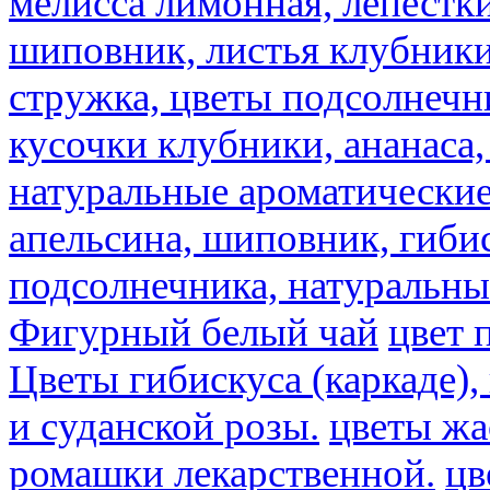
мелисса лимонная, лепестки
шиповник, листья клубники,
стружка, цветы подсолнечни
кусочки клубники, ананаса,
натуральные ароматические
апельсина, шиповник, гибис
подсолнечника, натуральны
Фигурный белый чай
цвет 
Цветы гибискуса (каркаде)
и суданской розы.
цветы ж
ромашки лекарственной.
цв