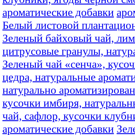
ароматические добавки
аро
Белый листовой плантацио
Зеленый байховый чай, лимо
цитрусовые гранулы, натур
Зеленый чай «сенча», кусо
цедра, натуральные аромат
натурально ароматизирова
кусочки имбиря, натуральн
чай, сафлор, кусочки клубн
ароматические добавки
Зел