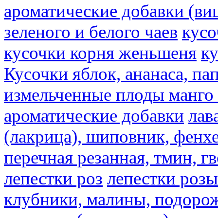
ароматические добавки (ви
зеленого и белого чаев
кусо
кусочки корня женьшеня
к
Кусочки яблок, ананаса, па
измельченные плоды манго 
ароматические добавки
лав
(лакрица), шиповник, фенхе
перечная резанная, тмин, г
лепестки роз
лепестки розы
клубники, малины, подорож