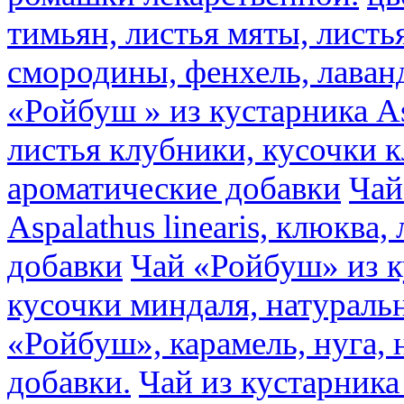
тимьян, листья мяты, листь
смородины, фенхель, лаван
«Ройбуш » из кустарника Asp
листья клубники, кусочки 
ароматические добавки
Чай
Aspalathus linearis, клюква
добавки
Чай «Ройбуш» из ку
кусочки миндаля, натураль
«Ройбуш», карамель, нуга,
добавки.
Чай из кустарника 