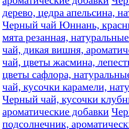
ароматические добавки
Чер
дерево, цедра апельсина, н
Черный чай Юннань, красн
мята резанная, натуральны
чай, дикая вишня, аромати
чай, цветы жасмина, лепест
цветы сафлора, натуральны
чай, кусочки карамели, на
Черный чай, кусочки клубн
ароматические добавки
Чер
подсолнечник, ароматическ