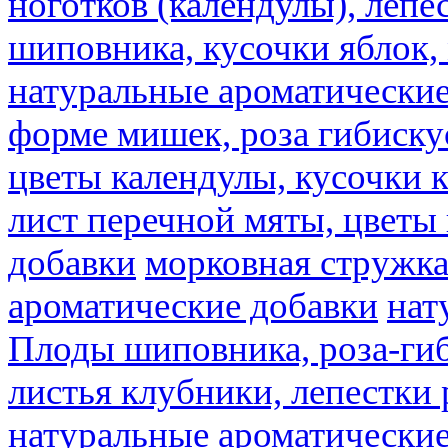
ноготков (календулы), лепе
шиповника, кусочки яблок, 
натуральные ароматические
форме мишек, роза гибискус
цветы календулы, кусочки к
лист перечной мяты, цветы
добавки
морковная стружк
ароматические добавки
нат
Плоды шиповника, роза-гиб
листья клубники, лепестки 
натуральные ароматические