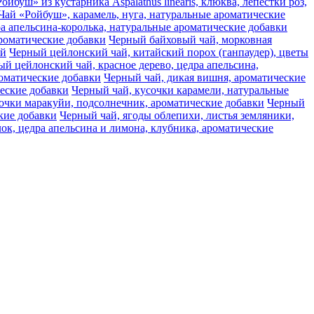
ойбуш» из кустарника Aspalathus linearis, клюква, лепестки роз,
Чай «Ройбуш», карамель, нуга, натуральные ароматические
а апельсина-королька, натуральные ароматические добавки
ароматические добавки
Черный байховый чай, морковная
ай
Черный цейлонский чай, китайский порох (ганпаудер), цветы
й цейлонский чай, красное дерево, цедра апельсина,
оматические добавки
Черный чай, дикая вишня, ароматические
ческие добавки
Черный чай, кусочки карамели, натуральные
очки маракуйи, подсолнечник, ароматические добавки
Черный
кие добавки
Черный чай, ягоды облепихи, листья земляники,
ок, цедра апельсина и лимона, клубника, ароматические