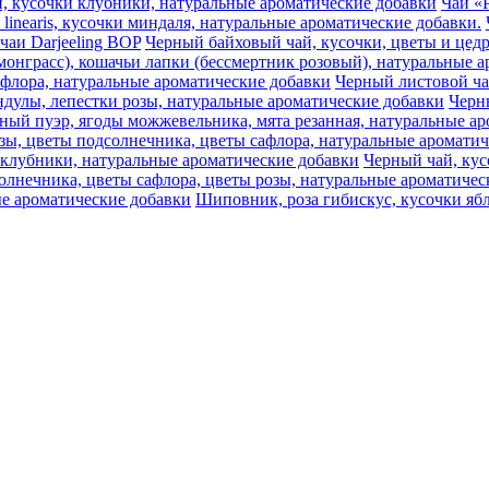
ики, кусочки клубники, натуральные ароматические добавки
Чай «Р
 linearis, кусочки миндаля, натуральные ароматические добавки.
чаи Darjeeling BOP
Черный байховый чай, кусочки, цветы и цедр
монграсс), кошачьи лапки (бессмертник розовый), натуральные 
афлора, натуральные ароматические добавки
Черный листовой ч
дулы, лепестки розы, натуральные ароматические добавки
Черны
ный пуэр, ягоды можжевельника, мята резанная, натуральные ар
озы, цветы подсолнечника, цветы сафлора, натуральные аромати
 клубники, натуральные ароматические добавки
Черный чай, кус
олнечника, цветы сафлора, цветы розы, натуральные ароматичес
е ароматические добавки
Шиповник, роза гибискус, кусочки ябл