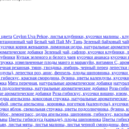
 цвета
Ceylon Uva Pekoe, листья клубники, кусочки малины , к
антационный чай
Белый чай Пай Му Тань
Зеленый байховый чай,
кусочки корня женьшеня, лимонная цедра, натуральные аромати
роматические добавки
Зеленый чай, сафлор, кусочки клубники, 
лубники
Купаж зеленого и белого чаев
кусочки ананаса
кусочки 
стружка, измельченные плоды манго и маракуйи, витамин С, аро
речная резанная, тмин, гвоздика, имбирь, черный перец
лепестки 
ндулы), лепестки роз, анис, фенхель, плоды шиповника, кусочки 
гибискус, красная смородина, бузина, цветы календулы, кусочки
жка
Мята перечная.
натуральные ароматические добавки
натура
ты подсолнечника, натуральные ароматические добавки
Роза-гиби
ные ароматические добавки
Роза-гибискус, кусочки вишни, изюм,
цедра апельсина, кокосовая стружка, натуральные ароматические
ой, цветы апельсина , коровяка, ноготков (календулы), кусочки 
очки яблок, свекольная стружка, цветы подсолнечника, бузина, к
йбос, лемонграсc, цедра апельсина, шиповник, гибискус, васил
львы
Цветы гибискуса (каркаде), плоды шиповника
Цветы гибиск
ьян, листья мяты, листья малины, листья черной смородины, фен