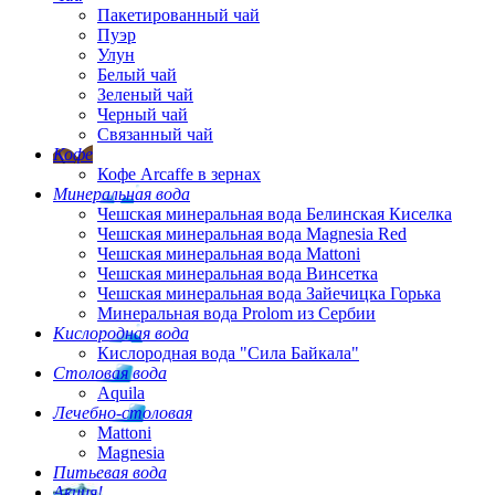
Пакетированный чай
Пуэр
Улун
Белый чай
Зеленый чай
Черный чай
Связанный чай
Кофе
Кофе Arcaffe в зернах
Минеральная вода
Чешская минеральная вода Белинская Киселка
Чешская минеральная вода Magnesia Red
Чешская минеральная вода Mattoni
Чешская минеральная вода Винсетка
Чешская минеральная вода Зайечицка Горька
Минеральная вода Prolom из Сербии
Кислородная вода
Кислородная вода "Сила Байкала"
Столовая вода
Aquila
Лечебно-столовая
Mattoni
Magnesia
Питьевая вода
Акция!