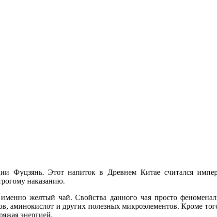
ии Фуцзянь. Этот напиток в Древнем Китае считался импера
строгому наказанию.
 именно желтый чай. Свойства данного чая просто феноменаль
в, аминокислот и других полезных микроэлементов. Кроме того
ряжая энергией.