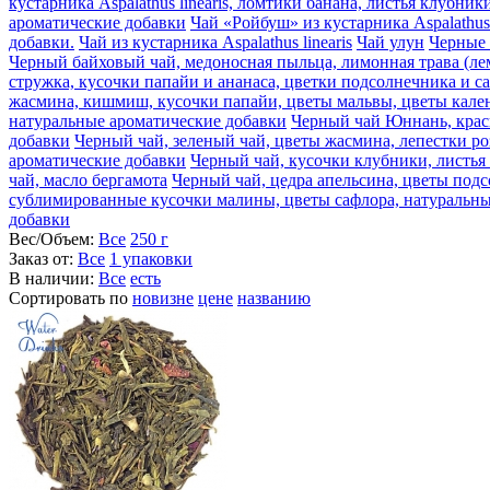
кустарника Aspalathus linearis, ломтики банана, листья клубн
ароматические добавки
Чай «Ройбуш» из кустарника Aspalathus
добавки.
Чай из кустарника Aspalathus linearis
Чай улун
Черные 
Черный байховый чай, медоносная пыльца, лимонная трава (ле
стружка, кусочки папайи и ананаса, цветки подсолнечника и с
жасмина, кишмиш, кусочки папайи, цветы мальвы, цветы кален
натуральные ароматические добавки
Черный чай Юннань, крас
добавки
Черный чай, зеленый чай, цветы жасмина, лепестки р
ароматические добавки
Черный чай, кусочки клубники, листья
чай, масло бергамота
Черный чай, цедра апельсина, цветы подс
сублимированные кусочки малины, цветы сафлора, натуральны
добавки
Вес/Объем:
Все
250 г
Заказ от:
Все
1 упаковки
В наличии:
Все
есть
Сортировать по
новизне
цене
названию