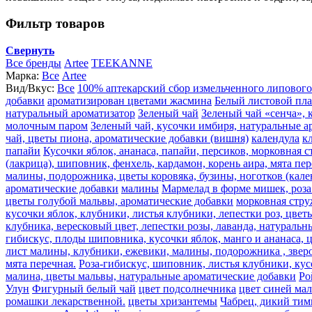
Фильтр товаров
Свернуть
Все бренды
Artee
TEEKANNE
Марка:
Все
Artee
Вид/Вкус:
Все
100% аптекарский сбор измельченного липового
добавки
ароматизирован цветами жасмина
Белый листовой пл
натуральный ароматизатор
Зеленый чай
Зеленый чай «сенча», 
молочным паром
Зеленый чай, кусочки имбиря, натуральные а
чай, цветы пиона, ароматические добавки (вишня)
календула
к
папайи
Кусочки яблок, ананаса, папайи, персиков, морковная 
(лакрица), шиповник, фенхель, кардамон, корень аира, мята пе
малины, подорожника, цветы коровяка, бузины, ноготков (кале
ароматические добавки
малины
Мармелад в форме мишек, роза 
цветы голубой мальвы, ароматические добавки
морковная стру
кусочки яблок, клубники, листья клубники, лепестки роз, цве
клубника, вересковый цвет, лепестки розы, лаванда, натураль
гибискус, плоды шиповника, кусочки яблок, манго и ананаса, 
лист малины, клубники, ежевики, малины, подорожника , звероб
мята перечная.
Роза-гибискус, шиповник, листья клубники, кус
малина, цветы мальвы, натуральные ароматические добавки
Ро
Улун
Фигурный белый чай
цвет подсолнечника
цвет синей ма
ромашки лекарственной.
цветы хризантемы
Чабрец, дикий тим