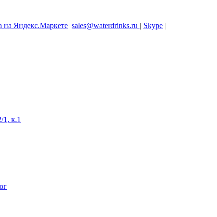
|
sales@waterdrinks.ru
|
Skype
|
/1, к.1
ог