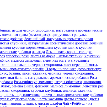
лубники, ягоды черной смородины, натуральные ароматические
 лимонная трава (лемонграсс), цитрусовые гранулы,
ческие добавки
Зеленый чай, натурально ароматизирован
листья клубники, натуральные ароматические добавки
Зеленый
ванили
кусочки корня женьшеня
кусочки манго
кусочки
матические добавки
лаванда
Лемонграсс, корень солодки
роз
лепестки розы
листья бамбука
Листья ежевики, клубники,
яблок, мелисса лимонная, перечная мята, натуральные
 киви и апельсина, черная смородина, лист перечной мяты,
льный ароматизатор
папайи
Плоды шиповника, роза-гибискус,
скус, бузина, изюм, ежевика, черника, черная смородина,
 ломтики банана, натуральные ароматические добавки
Роза-
 добавки
Роза-гибискус, ромашка, ягоды облепихи, шиповник,
яблок, семена аниса, фенхеля, мелисса лимонная, лепестки роз,
расная смородина, кусочки клубники, ананаса, ежевика,
ьки, цветы подсолнечника, натуральные ароматические добавки
уса и суданской розы.
цветы жасмина
цветы клевера
Цветы
хель, лаванда, душица, листья шалфея
Чай «Ройбуш » из