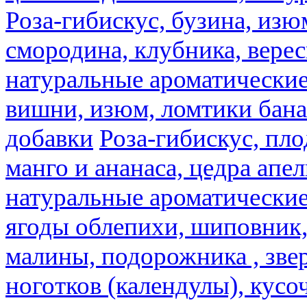
Роза-гибискус, бузина, изю
смородина, клубника, верес
натуральные ароматические
вишни, изюм, ломтики бана
добавки
Роза-гибискус, пл
манго и ананаса, цедра апел
натуральные ароматические
ягоды облепихи, шиповник,
малины, подорожника , звер
ноготков (календулы), кусоч