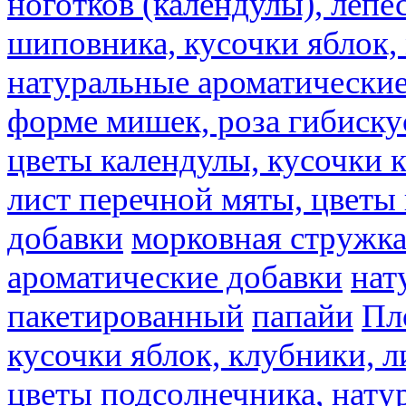
ноготков (календулы), лепе
шиповника, кусочки яблок, 
натуральные ароматические
форме мишек, роза гибискус
цветы календулы, кусочки к
лист перечной мяты, цветы
добавки
морковная стружк
ароматические добавки
нат
пакетированный
папайи
Пл
кусочки яблок, клубники, л
цветы подсолнечника, нату