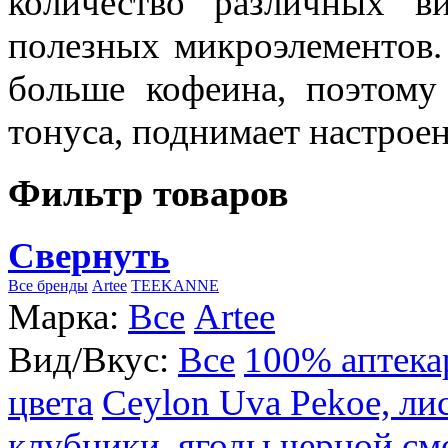
количество различных в
полезных микроэлементов.
больше кофеина, поэтому
тонуса, поднимает настроен
Фильтр товаров
Свернуть
Все бренды
Artee
TEEKANNE
Марка:
Все
Artee
Вид/Вкус:
Все
100% аптека
цвета
Ceylon Uva Pekoe, ли
клубники, ягоды черной см