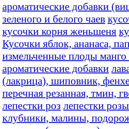
ароматические добавки (ви
зеленого и белого чаев
кусо
кусочки корня женьшеня
к
Кусочки яблок, ананаса, па
измельченные плоды манго 
ароматические добавки
лав
(лакрица), шиповник, фенхе
перечная резанная, тмин, г
лепестки роз
лепестки розы
клубники, малины, подорож