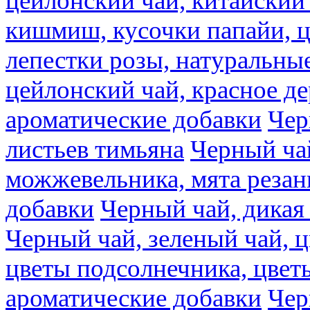
цейлонский чай, китайский 
кишмиш, кусочки папайи, ц
лепестки розы, натуральны
цейлонский чай, красное де
ароматические добавки
Чер
листьев тимьяна
Черный ча
можжевельника, мята резан
добавки
Черный чай, дикая
Черный чай, зеленый чай, ц
цветы подсолнечника, цвет
ароматические добавки
Чер