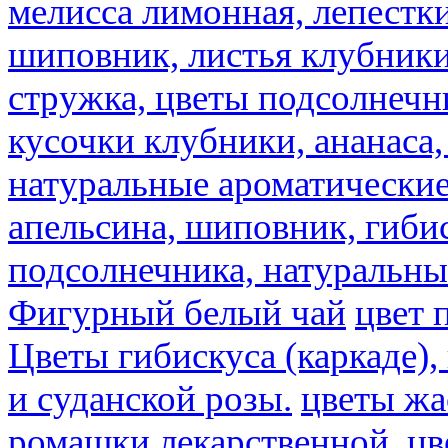
мелисса лимонная, лепестки
шиповник, листья клубники,
стружка, цветы подсолнечни
кусочки клубники, ананаса,
натуральные ароматические
апельсина, шиповник, гибис
подсолнечника, натуральны
Фигурный белый чай
цвет 
Цветы гибискуса (каркаде)
и суданской розы.
цветы ж
ромашки лекарственной.
цв