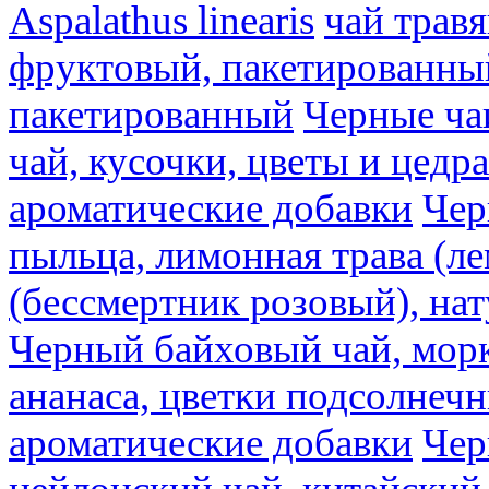
Aspalathus linearis
чай трав
фруктовый, пакетированны
пакетированный
Черные ча
чай, кусочки, цветы и цедр
ароматические добавки
Чер
пыльца, лимонная трава (ле
(бессмертник розовый), на
Черный байховый чай, морк
ананаса, цветки подсолнечн
ароматические добавки
Чер