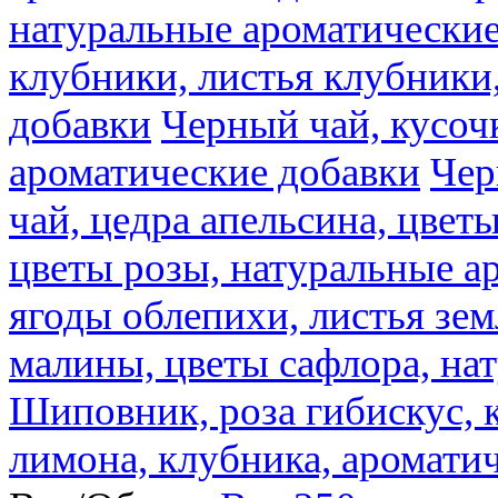
натуральные ароматические
клубники, листья клубники
добавки
Черный чай, кусоч
ароматические добавки
Чер
чай, цедра апельсина, цвет
цветы розы, натуральные а
ягоды облепихи, листья зе
малины, цветы сафлора, на
Шиповник, роза гибискус, к
лимона, клубника, аромати