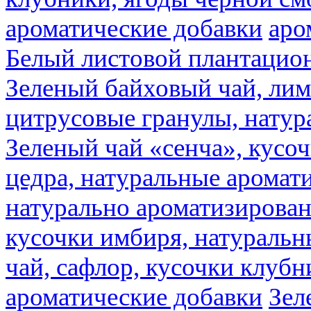
ароматические добавки
аро
Белый листовой плантацио
Зеленый байховый чай, лимо
цитрусовые гранулы, натур
Зеленый чай «сенча», кусо
цедра, натуральные аромат
натурально ароматизирова
кусочки имбиря, натуральн
чай, сафлор, кусочки клубн
ароматические добавки
Зел