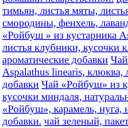
тимьян, листья мяты, листь
смородины, фенхель, лаван
«Ройбуш » из кустарника Asp
листья клубники, кусочки 
ароматические добавки
Чай
Aspalathus linearis, клюква
добавки
Чай «Ройбуш» из ку
кусочки миндаля, натураль
«Ройбуш», карамель, нуга,
добавки.
чай зеленый, пак