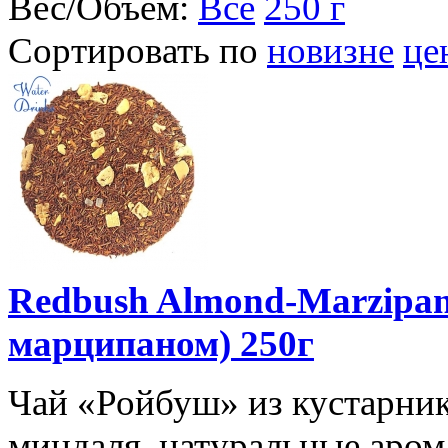
Вес/Объем:
Все
250 г
Сортировать по
новизне
це
Redbush Almond-Marzipa
марципаном) 250г
Чай «Ройбуш» из кустарника 
миндаля, натуральные арома