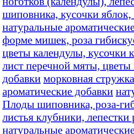
ноготков (календулы), лепе
шиповника, кусочки яблок, 
натуральные ароматические
форме мишек, роза гибискус
цветы календулы, кусочки к
лист перечной мяты, цветы
добавки
морковная стружк
ароматические добавки
нат
Плоды шиповника, роза-гиб
листья клубники, лепестки 
натуральные ароматические