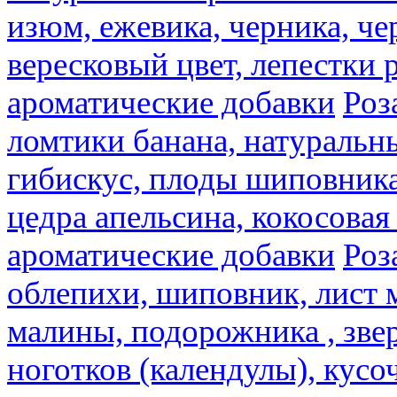
изюм, ежевика, черника, че
вересковый цвет, лепестки 
ароматические добавки
Роз
ломтики банана, натуральн
гибискус, плоды шиповника,
цедра апельсина, кокосовая
ароматические добавки
Роз
облепихи, шиповник, лист 
малины, подорожника , звер
ноготков (календулы), кусоч