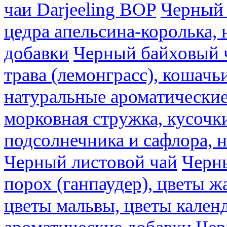
чаи Darjeeling BOP
Черный 
цедра апельсина-королька,
добавки
Черный байховый ч
трава (лемонграсс), кошачь
натуральные ароматические
морковная стружка, кусочки
подсолнечника и сафлора, 
Черный листовой чай
Черны
порох (ганпаудер), цветы 
цветы мальвы, цветы кален