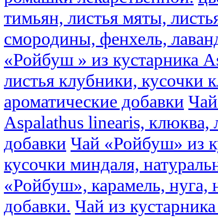
тимьян, листья мяты, листь
смородины, фенхель, лаван
«Ройбуш » из кустарника Asp
листья клубники, кусочки 
ароматические добавки
Чай
Aspalathus linearis, клюква
добавки
Чай «Ройбуш» из ку
кусочки миндаля, натураль
«Ройбуш», карамель, нуга,
добавки.
Чай из кустарника 