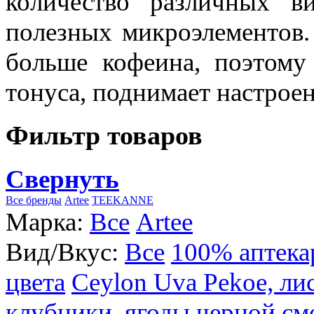
количество различных в
полезных микроэлементов.
больше кофеина, поэтому
тонуса, поднимает настроен
Фильтр товаров
Свернуть
Все бренды
Artee
TEEKANNE
Марка:
Все
Artee
Вид/Вкус:
Все
100% аптека
цвета
Ceylon Uva Pekoe, ли
клубники, ягоды черной см