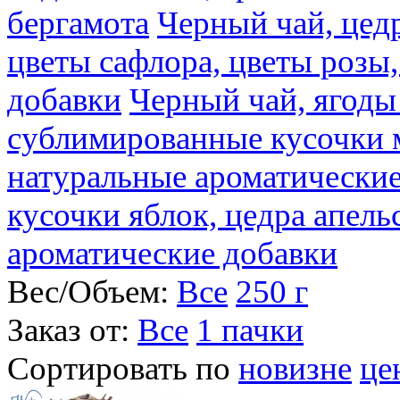
бергамота
Черный чай, цедр
цветы сафлора, цветы розы
добавки
Черный чай, ягоды
сублимированные кусочки 
натуральные ароматические
кусочки яблок, цедра апель
ароматические добавки
Вес/Объем:
Все
250 г
Заказ от:
Все
1 пачки
Сортировать по
новизне
це