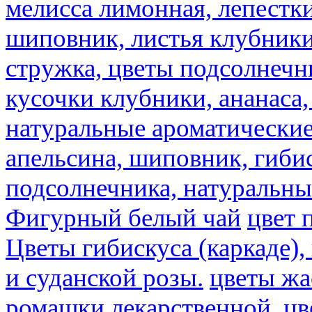
мелисса лимонная, лепестки
шиповник, листья клубники,
стружка, цветы подсолнечни
кусочки клубники, ананаса,
натуральные ароматические
апельсина, шиповник, гибис
подсолнечника, натуральны
Фигурный белый чай
цвет 
Цветы гибискуса (каркаде)
и суданской розы.
цветы ж
ромашки лекарственной.
цв