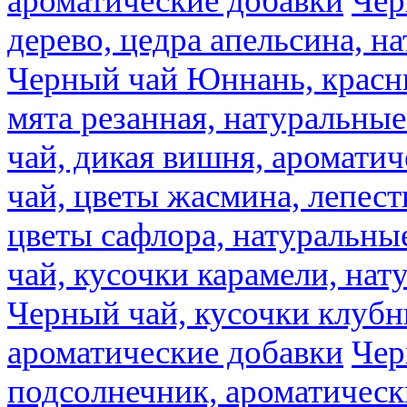
ароматические добавки
Чер
дерево, цедра апельсина, н
Черный чай Юннань, красн
мята резанная, натуральны
чай, дикая вишня, аромати
чай, цветы жасмина, лепест
цветы сафлора, натуральны
чай, кусочки карамели, на
Черный чай, кусочки клубн
ароматические добавки
Чер
подсолнечник, ароматическ