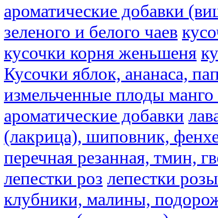
ароматические добавки (ви
зеленого и белого чаев
кусо
кусочки корня женьшеня
к
Кусочки яблок, ананаса, па
измельченные плоды манго 
ароматические добавки
лав
(лакрица), шиповник, фенхе
перечная резанная, тмин, г
лепестки роз
лепестки розы
клубники, малины, подорож