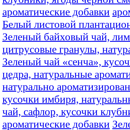
ароматические добавки
аро
Белый листовой плантацио
Зеленый байховый чай, лимо
цитрусовые гранулы, натур
Зеленый чай «сенча», кусо
цедра, натуральные аромат
натурально ароматизирова
кусочки имбиря, натуральн
чай, сафлор, кусочки клубн
ароматические добавки
Зел