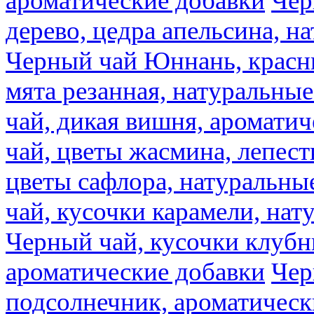
ароматические добавки
Чер
дерево, цедра апельсина, н
Черный чай Юннань, красн
мята резанная, натуральны
чай, дикая вишня, аромати
чай, цветы жасмина, лепест
цветы сафлора, натуральны
чай, кусочки карамели, на
Черный чай, кусочки клубн
ароматические добавки
Чер
подсолнечник, ароматическ