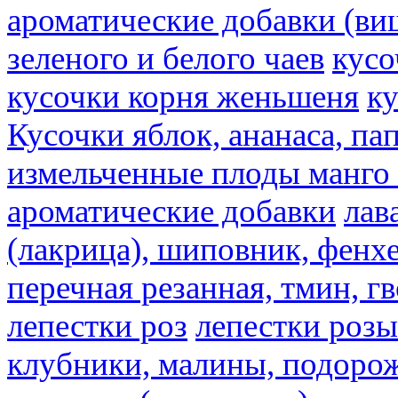
ароматические добавки (ви
зеленого и белого чаев
кусо
кусочки корня женьшеня
к
Кусочки яблок, ананаса, па
измельченные плоды манго 
ароматические добавки
лав
(лакрица), шиповник, фенхе
перечная резанная, тмин, г
лепестки роз
лепестки розы
клубники, малины, подорож