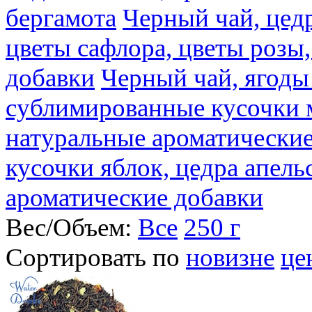
бергамота
Черный чай, цедр
цветы сафлора, цветы розы
добавки
Черный чай, ягоды
сублимированные кусочки 
натуральные ароматические
кусочки яблок, цедра апель
ароматические добавки
Вес/Объем:
Все
250 г
Сортировать по
новизне
це