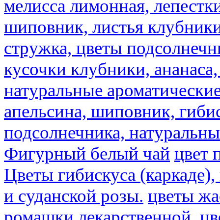
мелисса лимонная, лепестки
шиповник, листья клубники,
стружка, цветы подсолнечни
кусочки клубники, ананаса,
натуральные ароматические
апельсина, шиповник, гибис
подсолнечника, натуральны
Фигурный белый чай
цвет 
Цветы гибискуса (каркаде)
и суданской розы.
цветы ж
ромашки лекарственной.
цв