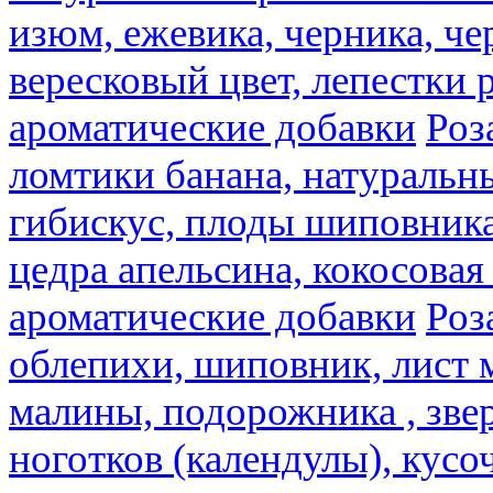
изюм, ежевика, черника, че
вересковый цвет, лепестки 
ароматические добавки
Роз
ломтики банана, натуральн
гибискус, плоды шиповника,
цедра апельсина, кокосовая
ароматические добавки
Роз
облепихи, шиповник, лист 
малины, подорожника , звер
ноготков (календулы), кусоч