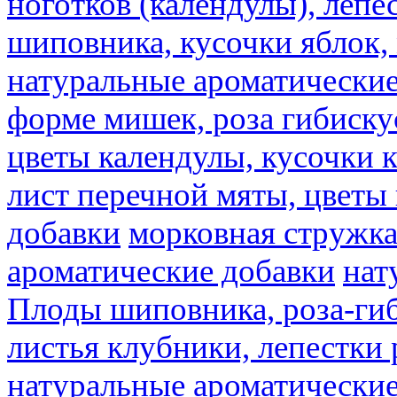
ноготков (календулы), лепе
шиповника, кусочки яблок, 
натуральные ароматические
форме мишек, роза гибискус
цветы календулы, кусочки к
лист перечной мяты, цветы
добавки
морковная стружк
ароматические добавки
нат
Плоды шиповника, роза-гиб
листья клубники, лепестки 
натуральные ароматические