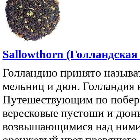
Sallowthorn (Голландская
Голландию принято называт
мельниц и дюн. Голландия 
Путешествующим по побере
вересковые пустоши и дюн
возвышающимися над ними с
оранжевый цвет правящего 