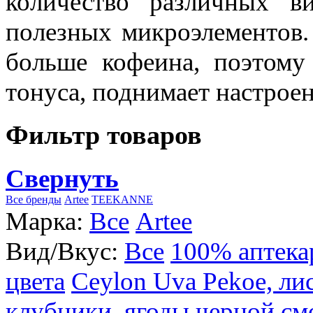
количество различных в
полезных микроэлементов.
больше кофеина, поэтому
тонуса, поднимает настроен
Фильтр товаров
Свернуть
Все бренды
Artee
TEEKANNE
Марка:
Все
Artee
Вид/Вкус:
Все
100% аптека
цвета
Ceylon Uva Pekoe, ли
клубники, ягоды черной см