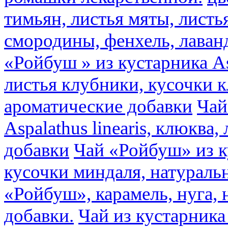
тимьян, листья мяты, листь
смородины, фенхель, лаван
«Ройбуш » из кустарника Asp
листья клубники, кусочки 
ароматические добавки
Чай
Aspalathus linearis, клюква
добавки
Чай «Ройбуш» из ку
кусочки миндаля, натураль
«Ройбуш», карамель, нуга,
добавки.
Чай из кустарника 