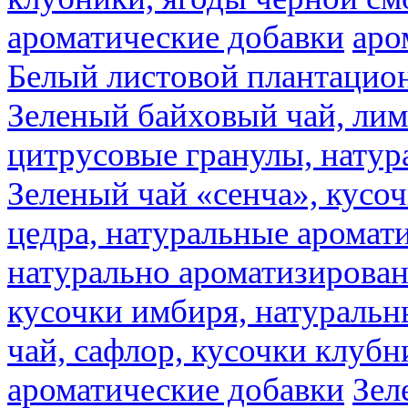
ароматические добавки
аро
Белый листовой плантацио
Зеленый байховый чай, лимо
цитрусовые гранулы, натур
Зеленый чай «сенча», кусо
цедра, натуральные аромат
натурально ароматизирова
кусочки имбиря, натуральн
чай, сафлор, кусочки клубн
ароматические добавки
Зел