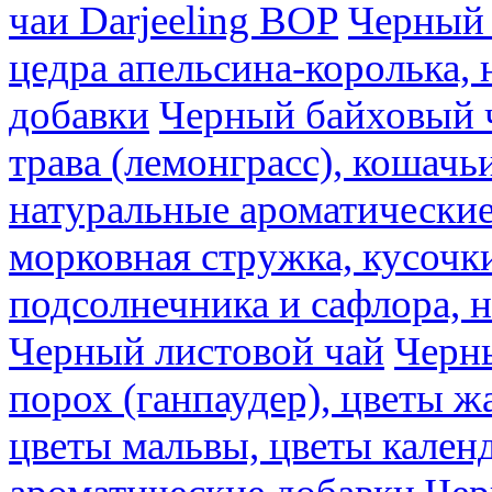
чаи Darjeeling BOP
Черный 
цедра апельсина-королька,
добавки
Черный байховый ч
трава (лемонграсс), кошачь
натуральные ароматические
морковная стружка, кусочки
подсолнечника и сафлора, 
Черный листовой чай
Черны
порох (ганпаудер), цветы 
цветы мальвы, цветы кален