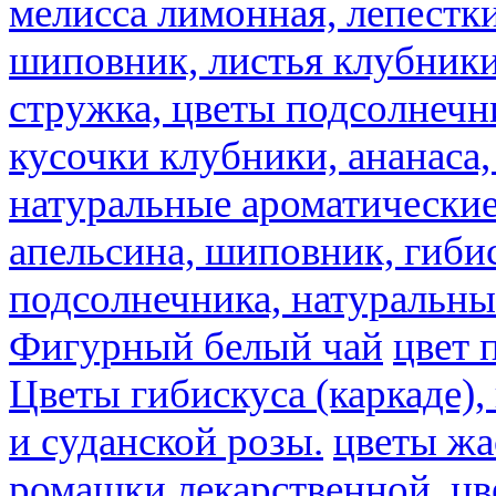
мелисса лимонная, лепестки
шиповник, листья клубники,
стружка, цветы подсолнечни
кусочки клубники, ананаса,
натуральные ароматические
апельсина, шиповник, гибис
подсолнечника, натуральны
Фигурный белый чай
цвет 
Цветы гибискуса (каркаде)
и суданской розы.
цветы ж
ромашки лекарственной.
цв