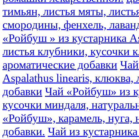
тимьян, листья мяты, листь
смородины, фенхель, лаван
«Ройбуш » из кустарника Asp
листья клубники, кусочки 
ароматические добавки
Чай
Aspalathus linearis, клюква
добавки
Чай «Ройбуш» из ку
кусочки миндаля, натураль
«Ройбуш», карамель, нуга,
добавки.
Чай из кустарника 