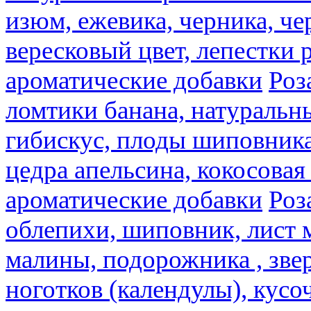
изюм, ежевика, черника, че
вересковый цвет, лепестки 
ароматические добавки
Роз
ломтики банана, натуральн
гибискус, плоды шиповника,
цедра апельсина, кокосовая
ароматические добавки
Роз
облепихи, шиповник, лист 
малины, подорожника , звер
ноготков (календулы), кусоч