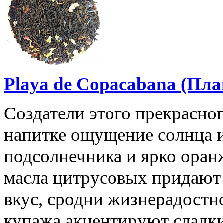
Playa de Copacabana (Пла
Создатели этого прекрасног
напитке ощущение солнца и
подсолнечника и ярко ора
масла цитрусовых придают
вкус, сродни жизнерадостн
купажа акцентируют сладки