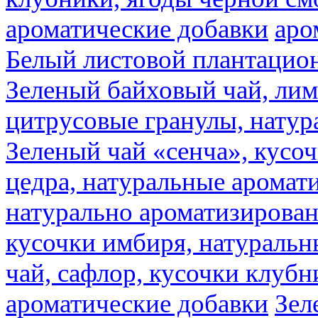
ароматические добавки
аро
Белый листовой плантацио
Зеленый байховый чай, лимо
цитрусовые гранулы, натур
Зеленый чай «сенча», кусо
цедра, натуральные аромат
натурально ароматизирова
кусочки имбиря, натуральн
чай, сафлор, кусочки клубн
ароматические добавки
Зел