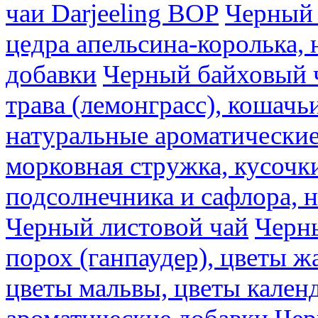
чаи Darjeeling BOP
Черный 
цедра апельсина-королька,
добавки
Черный байховый ч
трава (лемонграсс), кошачь
натуральные ароматические
морковная стружка, кусочки
подсолнечника и сафлора, 
Черный листовой чай
Черны
порох (ганпаудер), цветы 
цветы мальвы, цветы кален