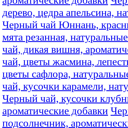
ароматические добавки
Чер
дерево, цедра апельсина, н
Черный чай Юннань, красн
мята резанная, натуральны
чай, дикая вишня, аромати
чай, цветы жасмина, лепест
цветы сафлора, натуральны
чай, кусочки карамели, на
Черный чай, кусочки клубн
ароматические добавки
Чер
подсолнечник, ароматическ