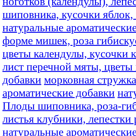
ноготков (календулы), лепе
шиповника, кусочки яблок, 
натуральные ароматические
форме мишек, роза гибискус
цветы календулы, кусочки к
лист перечной мяты, цветы
добавки
морковная стружк
ароматические добавки
нат
Плоды шиповника, роза-гиб
листья клубники, лепестки 
натуральные ароматические