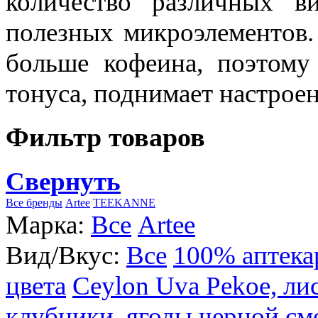
количество различных в
полезных микроэлементов.
больше кофеина, поэтому
тонуса, поднимает настроен
Фильтр товаров
Свернуть
Все бренды
Artee
TEEKANNE
Марка:
Все
Artee
Вид/Вкус:
Все
100% аптека
цвета
Ceylon Uva Pekoe, ли
клубники, ягоды черной см