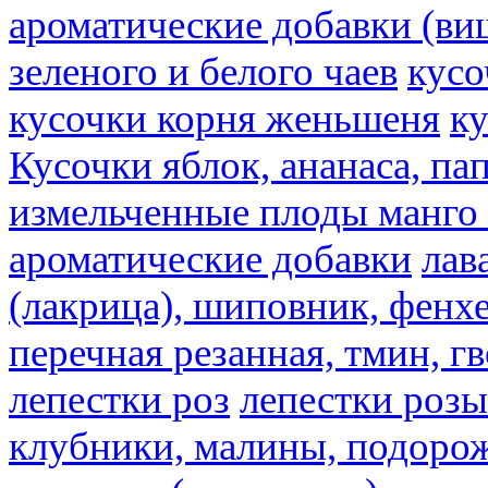
ароматические добавки (ви
зеленого и белого чаев
кусо
кусочки корня женьшеня
к
Кусочки яблок, ананаса, па
измельченные плоды манго 
ароматические добавки
лав
(лакрица), шиповник, фенхе
перечная резанная, тмин, г
лепестки роз
лепестки розы
клубники, малины, подорож