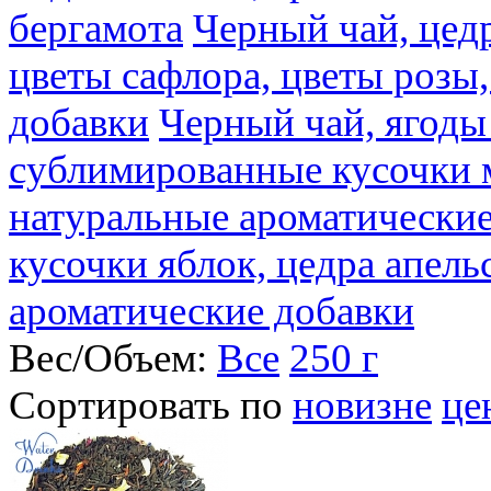
бергамота
Черный чай, цедр
цветы сафлора, цветы розы
добавки
Черный чай, ягоды
сублимированные кусочки 
натуральные ароматические
кусочки яблок, цедра апель
ароматические добавки
Вес/Объем:
Все
250 г
Сортировать по
новизне
це