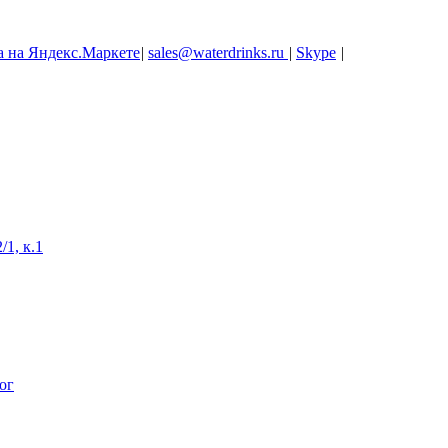
|
sales@waterdrinks.ru
|
Skype
|
/1, к.1
ог