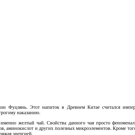
ии Фуцзянь. Этот напиток в Древнем Китае считался импера
строгому наказанию.
 именно желтый чай. Свойства данного чая просто феноменаль
в, аминокислот и других полезных микроэлементов. Кроме того
ряжая энергией.