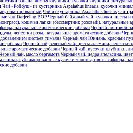
s, ломтики банана, листья клубники, кусочки клубники, натурал
и
Чай «Ройбуш» из кустарника Aspalathus linearis, кусочки минд
ный, пакетированный
Чай из кустарника Aspalathus linearis
чай тр
ные чаи Darjeeling BOP
Черный байховый чай, кусочки, цветы и 
монграсс), кошачьи лапки (бессмертник розовый), натуральные 
афлора, натуральные ароматические добавки
Черный листовой ч
дулы, лепестки розы, натуральные ароматические добавки
Черны
 добавлением листьев тимьяна
Черный чай Юннань, красный пуэр
ие добавки
Черный чай, зеленый чай, цветы жасмина, лепестки 
льные ароматические добавки
Черный чай, кусочки клубники, ли
Черный чай, масло бергамота
Черный чай, цедра апельсина, цве
емляники, сублимированные кусочки малины, цветы сафлора, на
еские добавки