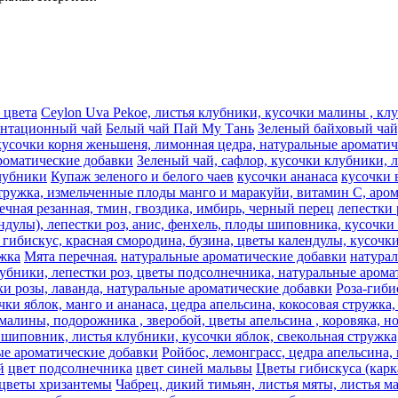
 цвета
Ceylon Uva Pekoe, листья клубники, кусочки малины , к
антационный чай
Белый чай Пай Му Тань
Зеленый байховый чай,
кусочки корня женьшеня, лимонная цедра, натуральные аромати
роматические добавки
Зеленый чай, сафлор, кусочки клубники, 
лубники
Купаж зеленого и белого чаев
кусочки ананаса
кусочки 
стружка, измельченные плоды манго и маракуйи, витамин С, аро
речная резанная, тмин, гвоздика, имбирь, черный перец
лепестки 
ндулы), лепестки роз, анис, фенхель, плоды шиповника, кусочки 
гибискус, красная смородина, бузина, цветы календулы, кусочки
жка
Мята перечная.
натуральные ароматические добавки
натура
лубники, лепестки роз, цветы подсолнечника, натуральные аром
ки розы, лаванда, натуральные ароматические добавки
Роза-гиби
ки яблок, манго и ананаса, цедра апельсина, кокосовая стружка
лины, подорожника , зверобой, цветы апельсина , коровяка, ног
 шиповник, листья клубники, кусочки яблок, свекольная стружка
ые ароматические добавки
Ройбос, лемонграсc, цедра апельсина,
й
цвет подсолнечника
цвет синей мальвы
Цветы гибискуса (кар
цветы хризантемы
Чабрец, дикий тимьян, листья мяты, листья м