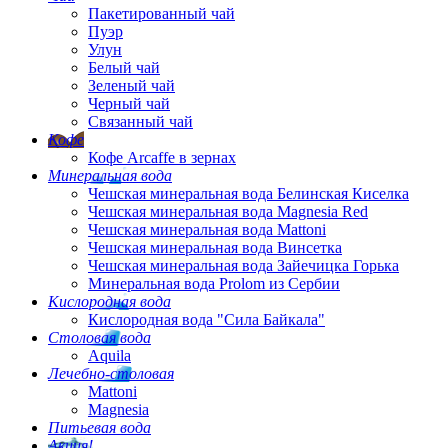
Пакетированный чай
Пуэр
Улун
Белый чай
Зеленый чай
Черный чай
Связанный чай
Кофе
Кофе Arcaffe в зернах
Минеральная вода
Чешская минеральная вода Белинская Киселка
Чешская минеральная вода Magnesia Red
Чешская минеральная вода Mattoni
Чешская минеральная вода Винсетка
Чешская минеральная вода Зайечицка Горька
Минеральная вода Prolom из Сербии
Кислородная вода
Кислородная вода "Сила Байкала"
Столовая вода
Aquila
Лечебно-столовая
Mattoni
Magnesia
Питьевая вода
Акция!