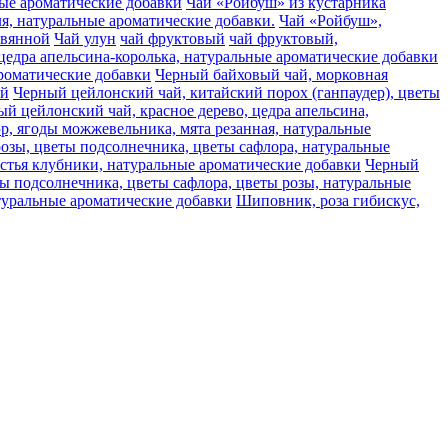
ьные ароматические добавки
Чай «Ройбуш» из кустарника
аля, натуральные ароматические добавки.
Чай «Ройбуш»,
авянной
Чай улун
чай фруктовый
чай фруктовый,
цедра апельсина-королька, натуральные ароматические добавки
ароматические добавки
Черный байховый чай, морковная
ай
Черный цейлонский чай, китайский порох (ганпаудер), цветы
й цейлонский чай, красное дерево, цедра апельсина,
, ягоды можжевельника, мята резанная, натуральные
розы, цветы подсолнечника, цветы сафлора, натуральные
стья клубники, натуральные ароматические добавки
Черный
ты подсолнечника, цветы сафлора, цветы розы, натуральные
туральные ароматические добавки
Шиповник, роза гибискус,