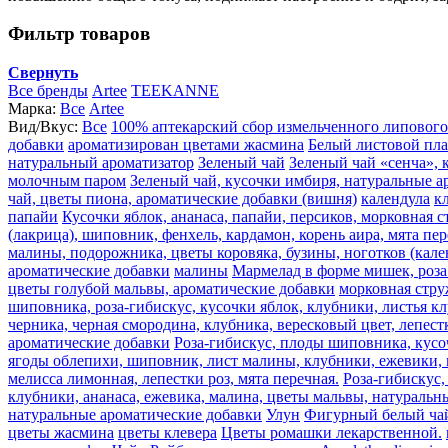
Фильтр товаров
Свернуть
Все бренды
Artee
TEEKANNE
Марка:
Все
Artee
Вид/Вкус:
Все
100% аптекарский сбор измельченного липового
добавки
ароматизирован цветами жасмина
Белый листовой пл
натуральный ароматизатор
Зеленый чай
Зеленый чай «сенча», 
молочным паром
Зеленый чай, кусочки имбиря, натуральные а
чай, цветы пиона, ароматические добавки (вишня)
календула
к
папайи
Кусочки яблок, ананаса, папайи, персиков, морковная 
(лакрица), шиповник, фенхель, кардамон, корень аира, мята пе
малины, подорожника, цветы коровяка, бузины, ноготков (кале
ароматические добавки
малины
Мармелад в форме мишек, роза 
цветы голубой мальвы, ароматические добавки
морковная стру
шиповника, роза-гибискус, кусочки яблок, клубники, листья к
черника, черная смородина, клубника, вересковый цвет, лепест
ароматические добавки
Роза-гибискус, плоды шиповника, кусоч
ягоды облепихи, шиповник, лист малины, клубники, ежевики, ма
мелисса лимонная, лепестки роз, мята перечная.
Роза-гибискус,
клубники, ананаса, ежевика, малина, цветы мальвы, натуральн
натуральные ароматические добавки
Улун
Фигурный белый ча
цветы жасмина
цветы клевера
Цветы ромашки лекарственной.