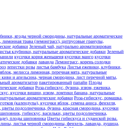
лубники, ягоды черной смородины, натуральные ароматические
 лимонная трава (лемонграсс), цитрусовые гранулы,
ческие добавки
Зеленый чай, натурально ароматизирован
листья клубники, натуральные ароматические добавки
Зеленый
ванили
кусочки корня женьшеня
кусочки манго
кусочки
матические добавки
лаванда
Лемонграсс, корень солодки
роз
лепестки розы
листья бамбука
Листья ежевики, клубники,
яблок, мелисса лимонная, перечная мята, натуральные
 киви и апельсина, черная смородина, лист перечной мяты,
льный ароматизатор
пакетированный
папайи
Плоды
атические добавки
Роза-гибискус, бузина, изюм, ежевика,
скус, кусочки вишни, изюм, ломтики банана, натуральные
, натуральные ароматические добавки
Роза-гибискус, ромашка,
отков (календулы), кусочки яблок, семена аниса, фенхеля,
, цветы подсолнечника, бузина, красная смородина, кусочки
 шиповник, гибискус, васильки, цветы подсолнечника,
каде), плоды шиповника
Цветы гибискуса и суданской розы.
алины, листья черной смородины, фенхель, лаванда, душица,