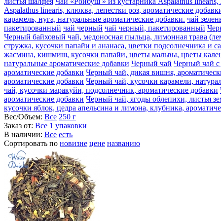
листья шалфея
Чай «Ройбуш » из кустарника Aspalathus lineari
Aspalathus linearis, клюква, лепестки роз, ароматические добавк
карамель, нуга, натуральные ароматические добавки.
чай зеле
пакетированный
чай черный
чай черный, пакетированный
Чер
Черный байховый чай, медоносная пыльца, лимонная трава (ле
стружка, кусочки папайи и ананаса, цветки подсолнечника и с
жасмина, кишмиш, кусочки папайи, цветы мальвы, цветы кален
натуральные ароматические добавки
Черный чай
Черный чай с
ароматические добавки
Черный чай, дикая вишня, ароматическ
ароматические добавки
Черный чай, кусочки карамели, натура
чай, кусочки маракуйи, подсолнечник, ароматические добавки
ароматические добавки
Черный чай, ягоды облепихи, листья з
кусочки яблок, цедра апельсина и лимона, клубника, ароматич
Вес/Объем:
Все
250 г
Заказ от:
Все
1 упаковки
В наличии:
Все
есть
Сортировать по
новизне
цене
названию