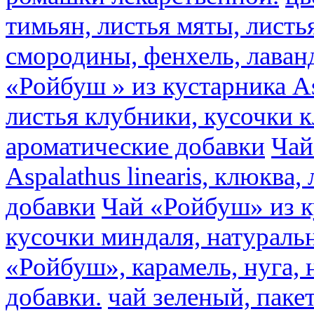
тимьян, листья мяты, листь
смородины, фенхель, лаван
«Ройбуш » из кустарника Asp
листья клубники, кусочки 
ароматические добавки
Чай
Aspalathus linearis, клюква
добавки
Чай «Ройбуш» из ку
кусочки миндаля, натураль
«Ройбуш», карамель, нуга,
добавки.
чай зеленый, пак