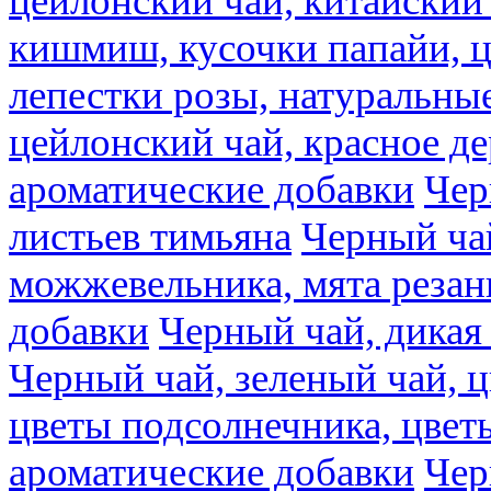
цейлонский чай, китайский 
кишмиш, кусочки папайи, ц
лепестки розы, натуральны
цейлонский чай, красное де
ароматические добавки
Чер
листьев тимьяна
Черный ча
можжевельника, мята резан
добавки
Черный чай, дикая
Черный чай, зеленый чай, ц
цветы подсолнечника, цвет
ароматические добавки
Чер