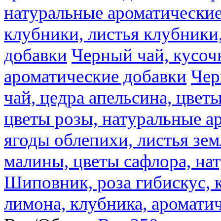
натуральные ароматические
клубники, листья клубники
добавки
Черный чай, кусоч
ароматические добавки
Чер
чай, цедра апельсина, цвет
цветы розы, натуральные а
ягоды облепихи, листья зе
малины, цветы сафлора, на
Шиповник, роза гибискус, к
лимона, клубника, аромати