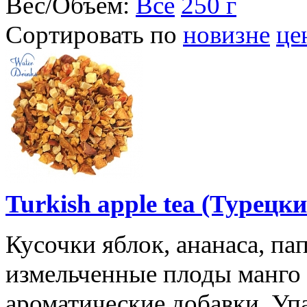
Вес/Объем:
Все
250 г
Сортировать по
новизне
це
Turkish apple tea (Турецк
Кусочки яблок, ананаса, па
измельченные плоды манго 
ароматические добавки. Упа