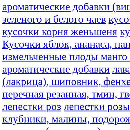
ароматические добавки (ви
зеленого и белого чаев
кусо
кусочки корня женьшеня
к
Кусочки яблок, ананаса, па
измельченные плоды манго 
ароматические добавки
лав
(лакрица), шиповник, фенхе
перечная резанная, тмин, г
лепестки роз
лепестки розы
клубники, малины, подорож