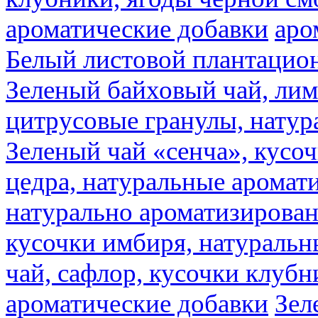
ароматические добавки
аро
Белый листовой плантацио
Зеленый байховый чай, лимо
цитрусовые гранулы, натур
Зеленый чай «сенча», кусо
цедра, натуральные аромат
натурально ароматизирова
кусочки имбиря, натуральн
чай, сафлор, кусочки клубн
ароматические добавки
Зел