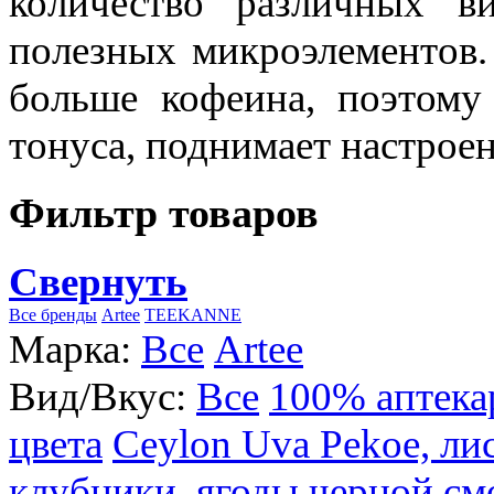
количество различных в
полезных микроэлементов.
больше кофеина, поэтому
тонуса, поднимает настроен
Фильтр товаров
Свернуть
Все бренды
Artee
TEEKANNE
Марка:
Все
Artee
Вид/Вкус:
Все
100% аптека
цвета
Ceylon Uva Pekoe, ли
клубники, ягоды черной см