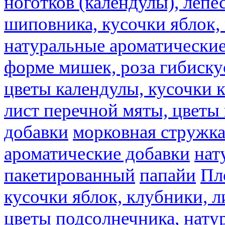
ноготков (календулы), лепе
шиповника, кусочки яблок, 
натуральные ароматические
форме мишек, роза гибискус
цветы календулы, кусочки к
лист перечной мяты, цветы
добавки
морковная стружк
ароматические добавки
нат
пакетированный
папайи
Пл
кусочки яблок, клубники, л
цветы подсолнечника, нату