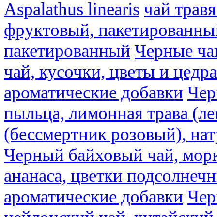
Aspalathus linearis
чай трав
фруктовый, пакетированны
пакетированный
Черные ча
чай, кусочки, цветы и цедр
ароматические добавки
Чер
пыльца, лимонная трава (ле
(бессмертник розовый), на
Черный байховый чай, морк
ананаса, цветки подсолнечн
ароматические добавки
Чер