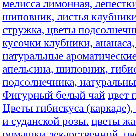
мелисса лимонная, лепестки
шиповник, листья клубники,
стружка, цветы подсолнечни
кусочки клубники, ананаса,
натуральные ароматические
апельсина, шиповник, гибис
подсолнечника, натуральны
Фигурный белый чай
цвет 
Цветы гибискуса (каркаде)
и суданской розы.
цветы ж
ромашки лекарственной.
цв