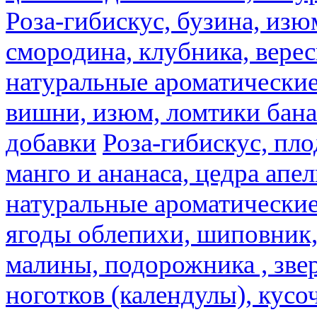
Роза-гибискус, бузина, изю
смородина, клубника, верес
натуральные ароматические
вишни, изюм, ломтики бана
добавки
Роза-гибискус, пл
манго и ананаса, цедра апел
натуральные ароматические
ягоды облепихи, шиповник,
малины, подорожника , звер
ноготков (календулы), кусоч