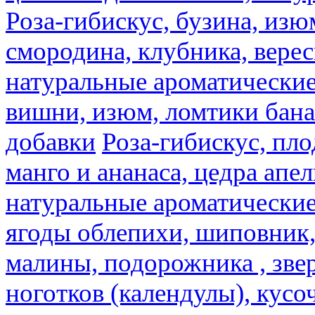
Роза-гибискус, бузина, изю
смородина, клубника, верес
натуральные ароматические
вишни, изюм, ломтики бана
добавки
Роза-гибискус, пл
манго и ананаса, цедра апел
натуральные ароматические
ягоды облепихи, шиповник,
малины, подорожника , звер
ноготков (календулы), кусоч