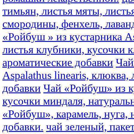
тимьян, листья мяты, листь
смородины, фенхель, лаван
«Ройбуш » из кустарника Asp
листья клубники, кусочки 
ароматические добавки
Чай
Aspalathus linearis, клюква
добавки
Чай «Ройбуш» из ку
кусочки миндаля, натураль
«Ройбуш», карамель, нуга,
добавки.
чай зеленый, пак