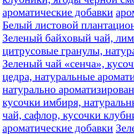
ароматические добавки
аро
Белый листовой плантацио
Зеленый байховый чай, лимо
цитрусовые гранулы, натур
Зеленый чай «сенча», кусо
цедра, натуральные аромат
натурально ароматизирова
кусочки имбиря, натуральн
чай, сафлор, кусочки клубн
ароматические добавки
Зел