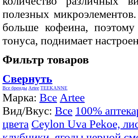
количество различных в
полезных микроэлементов.
больше кофеина, поэтому
тонуса, поднимает настроен
Фильтр товаров
Свернуть
Все бренды
Artee
TEEKANNE
Марка:
Все
Artee
Вид/Вкус:
Все
100% аптека
цвета
Ceylon Uva Pekoe, ли
клубники, ягоды черной см