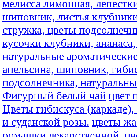
мелисса лимонная, лепестки
шиповник, листья клубники,
стружка, цветы подсолнечни
кусочки клубники, ананаса,
натуральные ароматические
апельсина, шиповник, гибис
подсолнечника, натуральны
Фигурный белый чай
цвет 
Цветы гибискуса (каркаде)
и суданской розы.
цветы ж
ромашки лекарственной.
цв