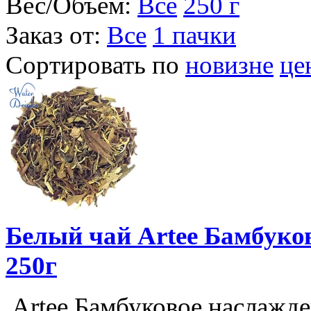
Вес/Объем:
Все
250 г
Заказ от:
Все
1 пачки
Сортировать по
новизне
це
Белый чай Artee Бамбуков
250г
Artee Бамбуковое наслажде