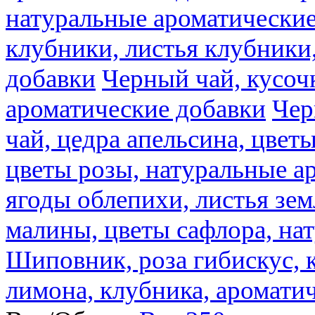
натуральные ароматические
клубники, листья клубники
добавки
Черный чай, кусоч
ароматические добавки
Чер
чай, цедра апельсина, цвет
цветы розы, натуральные а
ягоды облепихи, листья зе
малины, цветы сафлора, на
Шиповник, роза гибискус, к
лимона, клубника, аромати