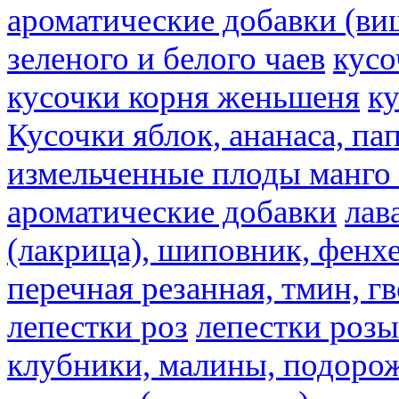
ароматические добавки (ви
зеленого и белого чаев
кусо
кусочки корня женьшеня
к
Кусочки яблок, ананаса, па
измельченные плоды манго 
ароматические добавки
лав
(лакрица), шиповник, фенхе
перечная резанная, тмин, г
лепестки роз
лепестки розы
клубники, малины, подорож