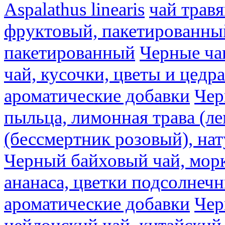
Aspalathus linearis
чай трав
фруктовый, пакетированны
пакетированный
Черные ча
чай, кусочки, цветы и цедр
ароматические добавки
Чер
пыльца, лимонная трава (ле
(бессмертник розовый), на
Черный байховый чай, морк
ананаса, цветки подсолнечн
ароматические добавки
Чер