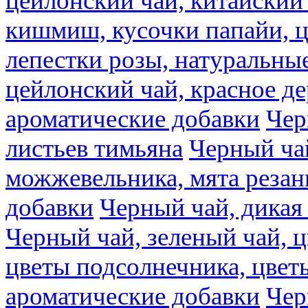
цейлонский чай, китайский 
кишмиш, кусочки папайи, ц
лепестки розы, натуральны
цейлонский чай, красное де
ароматические добавки
Чер
листьев тимьяна
Черный ча
можжевельника, мята резан
добавки
Черный чай, дикая
Черный чай, зеленый чай, ц
цветы подсолнечника, цвет
ароматические добавки
Чер