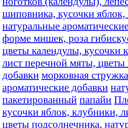
ноготков (календулы), лепе
шиповника, кусочки яблок, 
натуральные ароматические
форме мишек, роза гибискус
цветы календулы, кусочки к
лист перечной мяты, цветы
добавки
морковная стружк
ароматические добавки
нат
пакетированный
папайи
Пл
кусочки яблок, клубники, л
цветы подсолнечника, нату