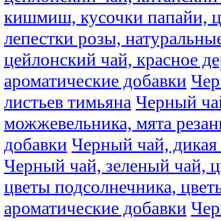
кишмиш, кусочки папайи, ц
лепестки розы, натуральны
цейлонский чай, красное де
ароматические добавки
Чер
листьев тимьяна
Черный ча
можжевельника, мята резан
добавки
Черный чай, дикая
Черный чай, зеленый чай, ц
цветы подсолнечника, цвет
ароматические добавки
Чер