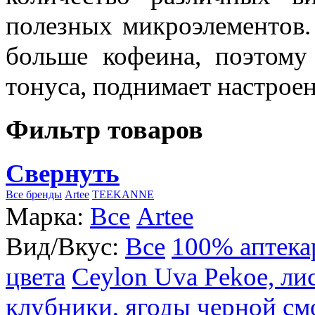
полезных микроэлементов.
больше кофеина, поэтому
тонуса, поднимает настроен
Фильтр товаров
Свернуть
Все бренды
Artee
TEEKANNE
Марка:
Все
Artee
Вид/Вкус:
Все
100% аптека
цвета
Ceylon Uva Pekoe, ли
клубники, ягоды черной см