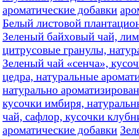
ароматические добавки
аро
Белый листовой плантацио
Зеленый байховый чай, лимо
цитрусовые гранулы, натур
Зеленый чай «сенча», кусо
цедра, натуральные аромат
натурально ароматизирова
кусочки имбиря, натуральн
чай, сафлор, кусочки клубн
ароматические добавки
Зел