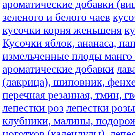
ароматические добавки (ви
зеленого и белого чаев
кусо
кусочки корня женьшеня
к
Кусочки яблок, ананаса, па
измельченные плоды манго 
ароматические добавки
лав
(лакрица), шиповник, фенхе
перечная резанная, тмин, г
лепестки роз
лепестки розы
клубники, малины, подорож
ноготков (календулы), лепе