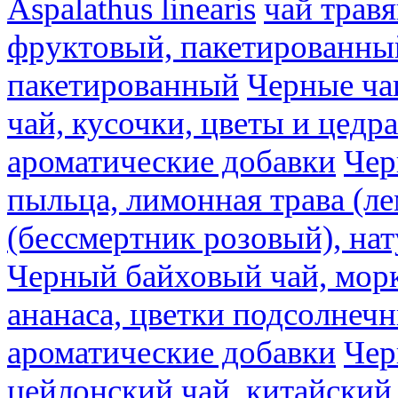
Aspalathus linearis
чай трав
фруктовый, пакетированны
пакетированный
Черные ча
чай, кусочки, цветы и цедр
ароматические добавки
Чер
пыльца, лимонная трава (ле
(бессмертник розовый), на
Черный байховый чай, морк
ананаса, цветки подсолнечн
ароматические добавки
Чер
цейлонский чай, китайский 