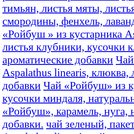
тимьян, листья мяты, листь
смородины, фенхель, лаван
«Ройбуш » из кустарника Asp
листья клубники, кусочки 
ароматические добавки
Чай
Aspalathus linearis, клюква
добавки
Чай «Ройбуш» из ку
кусочки миндаля, натураль
«Ройбуш», карамель, нуга,
добавки.
чай зеленый, пак