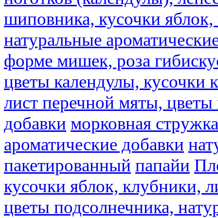
шиповника, кусочки яблок, 
натуральные ароматические
форме мишек, роза гибискус
цветы календулы, кусочки к
лист перечной мяты, цветы
добавки
морковная стружк
ароматические добавки
нат
пакетированный
папайи
Пл
кусочки яблок, клубники, л
цветы подсолнечника, нату