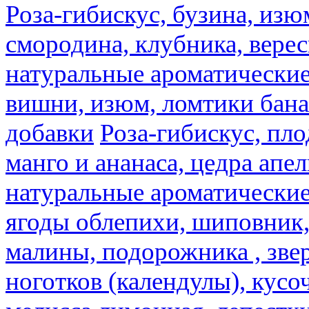
Роза-гибискус, бузина, изю
смородина, клубника, верес
натуральные ароматические
вишни, изюм, ломтики бана
добавки
Роза-гибискус, пл
манго и ананаса, цедра апел
натуральные ароматические
ягоды облепихи, шиповник,
малины, подорожника , звер
ноготков (календулы), кусоч