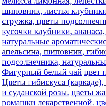
мелисса лимонная, лепестки
шиповник, листья клубники,
стружка, цветы подсолнечни
кусочки клубники, ананаса,
натуральные ароматические
апельсина, шиповник, гибис
подсолнечника, натуральны
Фигурный белый чай
цвет 
Цветы гибискуса (каркаде)
и суданской розы.
цветы ж
ромашки лекарственной.
цв