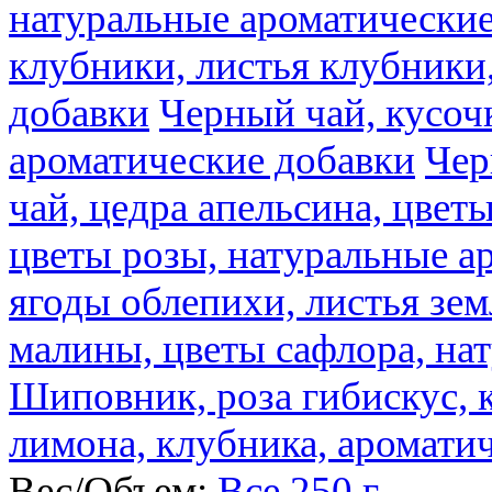
натуральные ароматические
клубники, листья клубники
добавки
Черный чай, кусоч
ароматические добавки
Чер
чай, цедра апельсина, цвет
цветы розы, натуральные а
ягоды облепихи, листья зе
малины, цветы сафлора, на
Шиповник, роза гибискус, к
лимона, клубника, аромати
Вес/Объем:
Все
250 г