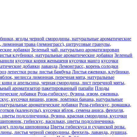
лубники, ягоды черной смородины, натуральные ароматические
 лимонная трава (лемонграсс), цитрусовые гранулы,
ческие добавки
Зеленый чай, натурально ароматизирован
листья клубники, натуральные ароматические добавки
Зеленый
ванили
кусочки корня женьшеня
кусочки манго
кусочки
матические добавки
лаванда
Лемонграсс, корень солодки
роз
лепестки розы
листья бамбука
Листья ежевики, клубники,
яблок, мелисса лимонная, перечная мята, натуральные
 киви и апельсина, черная смородина, лист перечной мяты,
льный ароматизатор
пакетированный
папайи
Плоды
атические добавки
Роза-гибискус, бузина, изюм, ежевика,
скус, кусочки вишни, изюм, ломтики банана, натуральные
, натуральные ароматические добавки
Роза-гибискус, ромашка,
отков (календулы), кусочки яблок, семена аниса, фенхеля,
, цветы подсолнечника, бузина, красная смородина, кусочки
 шиповник, гибискус, васильки, цветы подсолнечника,
каде), плоды шиповника
Цветы гибискуса и суданской розы.
алины, листья черной смородины, фенхель, лаванда, душица,