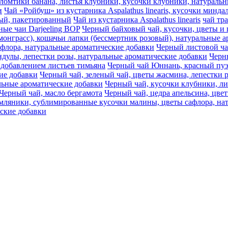
s, ломтики банана, листья клубники, кусочки клубники, натурал
и
Чай «Ройбуш» из кустарника Aspalathus linearis, кусочки минд
ный, пакетированный
Чай из кустарника Aspalathus linearis
чай тр
ные чаи Darjeeling BOP
Черный байховый чай, кусочки, цветы и 
монграсс), кошачьи лапки (бессмертник розовый), натуральные 
афлора, натуральные ароматические добавки
Черный листовой ч
дулы, лепестки розы, натуральные ароматические добавки
Черны
 добавлением листьев тимьяна
Черный чай Юннань, красный пуэр
ие добавки
Черный чай, зеленый чай, цветы жасмина, лепестки 
льные ароматические добавки
Черный чай, кусочки клубники, ли
Черный чай, масло бергамота
Черный чай, цедра апельсина, цве
емляники, сублимированные кусочки малины, цветы сафлора, на
еские добавки