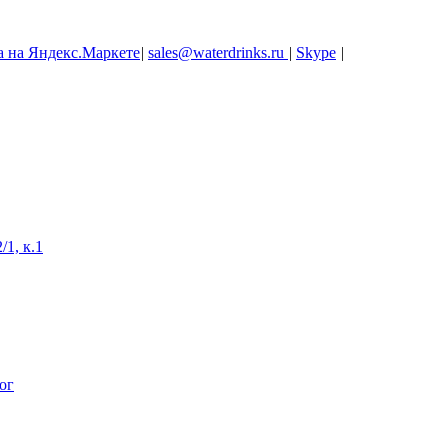
|
sales@waterdrinks.ru
|
Skype
|
/1, к.1
ог