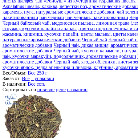
листья шалфея
Чай «Ройбуш » из кустарника Aspalathus lineari
Aspalathus linearis, клюква, лепестки роз, ароматические добавк
карамель, нуга, натуральные ароматические добавки.
чай зеле
пакетированный
чай черный
чай черный, пакетированный
Чер
Черный байховый чай, медоносная пыльца, лимонная трава (ле
стружка, кусочки папайи и ананаса, цветки подсолнечника и с
жасмина, кишмиш, кусочки папайи, цветы мальвы, цветы кален
натуральные ароматические добавки
Черный чай
Черный чай с
ароматические добавки
Черный чай, дикая вишня, ароматическ
ароматические добавки
Черный чай, кусочки карамели, натура
чай, кусочки маракуйи, подсолнечник, ароматические добавки
ароматические добавки
Черный чай, ягоды облепихи, листья з
кусочки яблок, цедра апельсина и лимона, клубника, ароматич
Вес/Объем:
Все
250 г
Заказ от:
Все
1 упаковки
В наличии:
Все
есть
Сортировать по
новизне
цене
названию