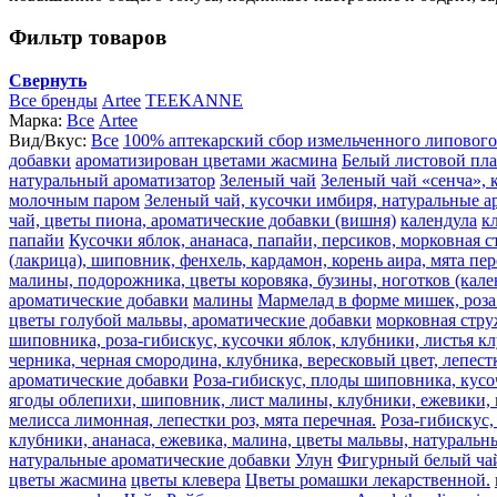
Фильтр товаров
Свернуть
Все бренды
Artee
TEEKANNE
Марка:
Все
Artee
Вид/Вкус:
Все
100% аптекарский сбор измельченного липового
добавки
ароматизирован цветами жасмина
Белый листовой пл
натуральный ароматизатор
Зеленый чай
Зеленый чай «сенча», 
молочным паром
Зеленый чай, кусочки имбиря, натуральные а
чай, цветы пиона, ароматические добавки (вишня)
календула
к
папайи
Кусочки яблок, ананаса, папайи, персиков, морковная 
(лакрица), шиповник, фенхель, кардамон, корень аира, мята пе
малины, подорожника, цветы коровяка, бузины, ноготков (кале
ароматические добавки
малины
Мармелад в форме мишек, роза 
цветы голубой мальвы, ароматические добавки
морковная стру
шиповника, роза-гибискус, кусочки яблок, клубники, листья к
черника, черная смородина, клубника, вересковый цвет, лепест
ароматические добавки
Роза-гибискус, плоды шиповника, кусоч
ягоды облепихи, шиповник, лист малины, клубники, ежевики, ма
мелисса лимонная, лепестки роз, мята перечная.
Роза-гибискус,
клубники, ананаса, ежевика, малина, цветы мальвы, натуральн
натуральные ароматические добавки
Улун
Фигурный белый ча
цветы жасмина
цветы клевера
Цветы ромашки лекарственной.