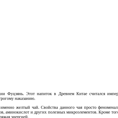
ии Фуцзянь. Этот напиток в Древнем Китае считался импера
строгому наказанию.
 именно желтый чай. Свойства данного чая просто феноменаль
в, аминокислот и других полезных микроэлементов. Кроме того
ряжая энергией.