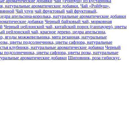
ьные ароматические добавки
Чай «Ройбуш» из кустарника
аля, натуральные ароматические добавки.
Чай «Ройбуш»,
авянной
Чай улун
чай фруктовый
чай фруктовый,
цедра апельсина-королька, натуральные ароматические добавки
ароматические добавки
Черный байховый чай, морковная
ай
Черный цейлонский чай, китайский порох (ганпаудер), цветы
й цейлонский чай, красное дерево, цедра апельсина,
, ягоды можжевельника, мята резанная, натуральные
розы, цветы подсолнечника, цветы сафлора, натуральные
стья клубники, натуральные ароматические добавки
Черный
ты подсолнечника, цветы сафлора, цветы розы, натуральные
туральные ароматические добавки
Шиповник, роза гибискус,