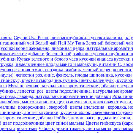
 цвета
Ceylon Uva Pekoe, листья клубники, кусочки малины , к
антационный чай
Белый чай Пай Му Тань
Зеленый байховый чай,
кусочки корня женьшеня, лимонная цедра, натуральные аромати
роматические добавки
Зеленый чай, сафлор, кусочки клубники, 
лубники
Купаж зеленого и белого чаев
кусочки ананаса
кусочки 
стружка, измельченные плоды манго и маракуйи, витамин С, аро
речная резанная, тмин, гвоздика, имбирь, черный перец
лепестки 
ндулы), лепестки роз, анис, фенхель, плоды шиповника, кусочки 
гибискус, красная смородина, бузина, цветы календулы, кусочки
жка
Мята перечная.
натуральные ароматические добавки
натура
лубники, лепестки роз, цветы подсолнечника, натуральные аром
ки розы, лаванда, натуральные ароматические добавки
Роза-гиби
ки яблок, манго и ананаса, цедра апельсина, кокосовая стружка
лины, подорожника , зверобой, цветы апельсина , коровяка, ног
 шиповник, листья клубники, кусочки яблок, свекольная стружка
ые ароматические добавки
Ройбос, лемонграсc, цедра апельсина,
й
цвет подсолнечника
цвет синей мальвы
Цветы гибискуса (кар
цветы хризантемы
Чабрец, дикий тимьян, листья мяты, листья м