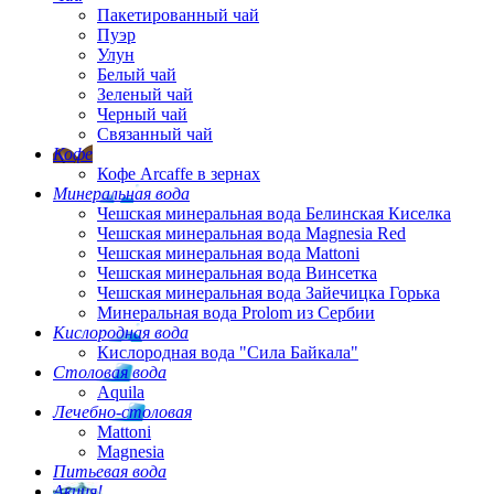
Пакетированный чай
Пуэр
Улун
Белый чай
Зеленый чай
Черный чай
Связанный чай
Кофе
Кофе Arcaffe в зернах
Минеральная вода
Чешская минеральная вода Белинская Киселка
Чешская минеральная вода Magnesia Red
Чешская минеральная вода Mattoni
Чешская минеральная вода Винсетка
Чешская минеральная вода Зайечицка Горька
Минеральная вода Prolom из Сербии
Кислородная вода
Кислородная вода "Сила Байкала"
Столовая вода
Aquila
Лечебно-столовая
Mattoni
Magnesia
Питьевая вода
Акция!