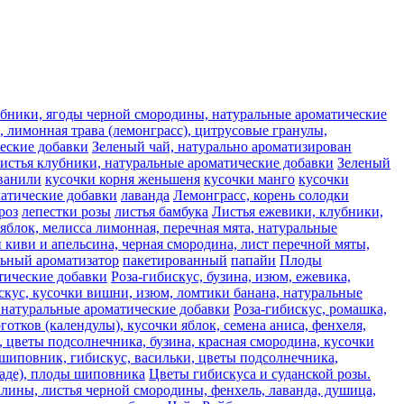
лубники, ягоды черной смородины, натуральные ароматические
 лимонная трава (лемонграсс), цитрусовые гранулы,
ческие добавки
Зеленый чай, натурально ароматизирован
листья клубники, натуральные ароматические добавки
Зеленый
ванили
кусочки корня женьшеня
кусочки манго
кусочки
матические добавки
лаванда
Лемонграсс, корень солодки
роз
лепестки розы
листья бамбука
Листья ежевики, клубники,
яблок, мелисса лимонная, перечная мята, натуральные
 киви и апельсина, черная смородина, лист перечной мяты,
льный ароматизатор
пакетированный
папайи
Плоды
атические добавки
Роза-гибискус, бузина, изюм, ежевика,
скус, кусочки вишни, изюм, ломтики банана, натуральные
, натуральные ароматические добавки
Роза-гибискус, ромашка,
отков (календулы), кусочки яблок, семена аниса, фенхеля,
, цветы подсолнечника, бузина, красная смородина, кусочки
 шиповник, гибискус, васильки, цветы подсолнечника,
каде), плоды шиповника
Цветы гибискуса и суданской розы.
алины, листья черной смородины, фенхель, лаванда, душица,