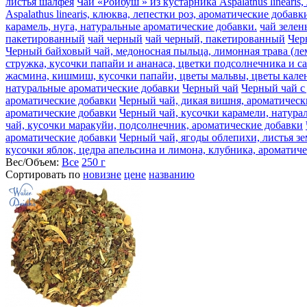
листья шалфея
Чай «Ройбуш » из кустарника Aspalathus lineari
Aspalathus linearis, клюква, лепестки роз, ароматические добавк
карамель, нуга, натуральные ароматические добавки.
чай зеле
пакетированный
чай черный
чай черный, пакетированный
Чер
Черный байховый чай, медоносная пыльца, лимонная трава (ле
стружка, кусочки папайи и ананаса, цветки подсолнечника и с
жасмина, кишмиш, кусочки папайи, цветы мальвы, цветы кален
натуральные ароматические добавки
Черный чай
Черный чай с
ароматические добавки
Черный чай, дикая вишня, ароматическ
ароматические добавки
Черный чай, кусочки карамели, натура
чай, кусочки маракуйи, подсолнечник, ароматические добавки
ароматические добавки
Черный чай, ягоды облепихи, листья з
кусочки яблок, цедра апельсина и лимона, клубника, ароматич
Вес/Объем:
Все
250 г
Сортировать по
новизне
цене
названию