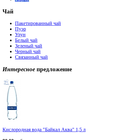
Чай
Пакетированный чай
Пуэр
Улун
Белый чай
Зеленый чай
Черный чай
Связанный чай
Интересное
предложение
Кислородная вода "Байкал Аква" 1,5 л