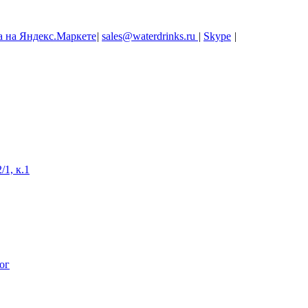
|
sales@waterdrinks.ru
|
Skype
|
/1, к.1
ог