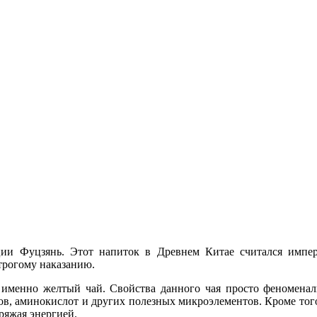
ии Фуцзянь. Этот напиток в Древнем Китае считался импера
строгому наказанию.
 именно желтый чай. Свойства данного чая просто феноменаль
в, аминокислот и других полезных микроэлементов. Кроме того
ряжая энергией.