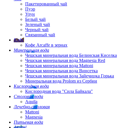
Пакетированный чай
Пуэр
Улун
Белый чай
Зеленый чай
Черный чай
Связанный чай
Кофе
Кофе Arcaffe в зернах
Минеральная вода
Чешская минеральная вода Белинская Киселка
Чешская минеральная вода Magnesia Red
Чешская минеральная вода Mattoni
Чешская минеральная вода Винсетка
Чешская минеральная вода Зайечицка Горька
Минеральная вода Prolom из Сербии
Кислородная вода
Кислородная вода "Сила Байкала"
Столовая вода
Aquila
Лечебно-столовая
Mattoni
Magnesia
Питьевая вода
Акция!