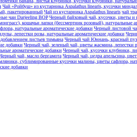
s, ломтики банана, листья клубники, кусочки клубники, натурал
и
Чай «Ройбуш» из кустарника Aspalathus linearis, кусочки минд
ный, пакетированный
Чай из кустарника Aspalathus linearis
чай тр
ные чаи Darjeeling BOP
Черный байховый чай, кусочки, цветы и 
монграсс), кошачьи лапки (бессмертник розовый), натуральные 
афлора, натуральные ароматические добавки
Черный листовой ч
дулы, лепестки розы, натуральные ароматические добавки
Черны
 добавлением листьев тимьяна
Черный чай Юннань, красный пуэр
ие добавки
Черный чай, зеленый чай, цветы жасмина, лепестки 
льные ароматические добавки
Черный чай, кусочки клубники, ли
Черный чай, масло бергамота
Черный чай, цедра апельсина, цве
емляники, сублимированные кусочки малины, цветы сафлора, на
еские добавки