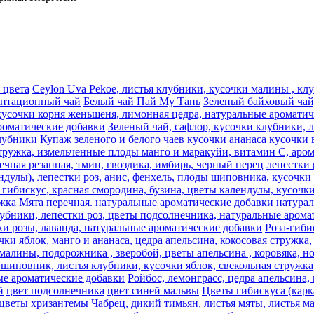
 цвета
Ceylon Uva Pekoe, листья клубники, кусочки малины , к
антационный чай
Белый чай Пай Му Тань
Зеленый байховый чай,
кусочки корня женьшеня, лимонная цедра, натуральные аромати
роматические добавки
Зеленый чай, сафлор, кусочки клубники, 
лубники
Купаж зеленого и белого чаев
кусочки ананаса
кусочки 
стружка, измельченные плоды манго и маракуйи, витамин С, аро
речная резанная, тмин, гвоздика, имбирь, черный перец
лепестки 
ндулы), лепестки роз, анис, фенхель, плоды шиповника, кусочки 
гибискус, красная смородина, бузина, цветы календулы, кусочки
жка
Мята перечная.
натуральные ароматические добавки
натура
лубники, лепестки роз, цветы подсолнечника, натуральные аром
ки розы, лаванда, натуральные ароматические добавки
Роза-гиби
ки яблок, манго и ананаса, цедра апельсина, кокосовая стружка
лины, подорожника , зверобой, цветы апельсина , коровяка, ног
 шиповник, листья клубники, кусочки яблок, свекольная стружка
ые ароматические добавки
Ройбос, лемонграсc, цедра апельсина,
й
цвет подсолнечника
цвет синей мальвы
Цветы гибискуса (кар
цветы хризантемы
Чабрец, дикий тимьян, листья мяты, листья м