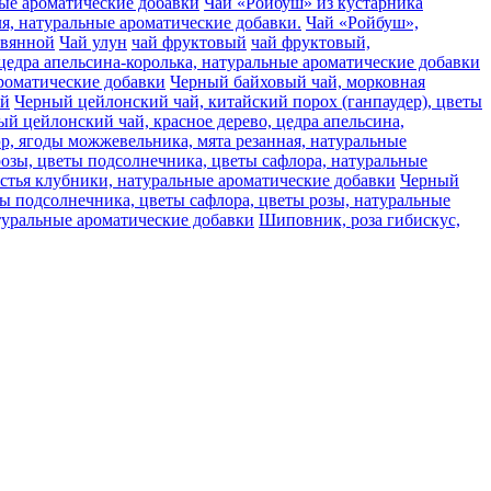
ьные ароматические добавки
Чай «Ройбуш» из кустарника
аля, натуральные ароматические добавки.
Чай «Ройбуш»,
авянной
Чай улун
чай фруктовый
чай фруктовый,
цедра апельсина-королька, натуральные ароматические добавки
ароматические добавки
Черный байховый чай, морковная
ай
Черный цейлонский чай, китайский порох (ганпаудер), цветы
й цейлонский чай, красное дерево, цедра апельсина,
, ягоды можжевельника, мята резанная, натуральные
розы, цветы подсолнечника, цветы сафлора, натуральные
стья клубники, натуральные ароматические добавки
Черный
ты подсолнечника, цветы сафлора, цветы розы, натуральные
туральные ароматические добавки
Шиповник, роза гибискус,