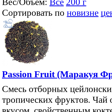
Вес/Объем:
Все
200 г
Сортировать по
новизне
це
Passion Fruit (Маракуя Фр
Смесь отборных цейлонских
тропических фруктов. Чай
вкусом, свойственным кокт