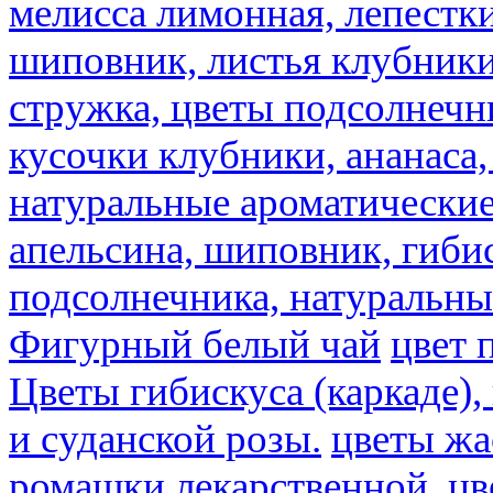
мелисса лимонная, лепестки
шиповник, листья клубники,
стружка, цветы подсолнечни
кусочки клубники, ананаса,
натуральные ароматические
апельсина, шиповник, гибис
подсолнечника, натуральны
Фигурный белый чай
цвет 
Цветы гибискуса (каркаде)
и суданской розы.
цветы ж
ромашки лекарственной.
цв