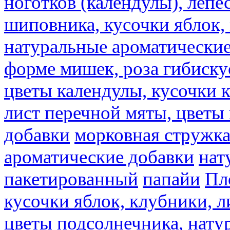
ноготков (календулы), лепе
шиповника, кусочки яблок, 
натуральные ароматические
форме мишек, роза гибискус
цветы календулы, кусочки к
лист перечной мяты, цветы
добавки
морковная стружк
ароматические добавки
нат
пакетированный
папайи
Пл
кусочки яблок, клубники, л
цветы подсолнечника, нату