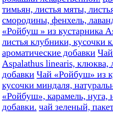
тимьян, листья мяты, листь
смородины, фенхель, лаван
«Ройбуш » из кустарника Asp
листья клубники, кусочки 
ароматические добавки
Чай
Aspalathus linearis, клюква
добавки
Чай «Ройбуш» из ку
кусочки миндаля, натураль
«Ройбуш», карамель, нуга,
добавки.
чай зеленый, пак