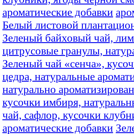
ароматические добавки
аро
Белый листовой плантацио
Зеленый байховый чай, лимо
цитрусовые гранулы, натур
Зеленый чай «сенча», кусо
цедра, натуральные аромат
натурально ароматизирова
кусочки имбиря, натуральн
чай, сафлор, кусочки клубн
ароматические добавки
Зел