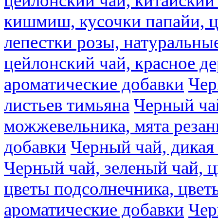
цейлонский чай, китайский 
кишмиш, кусочки папайи, ц
лепестки розы, натуральны
цейлонский чай, красное де
ароматические добавки
Чер
листьев тимьяна
Черный ча
можжевельника, мята резан
добавки
Черный чай, дикая
Черный чай, зеленый чай, ц
цветы подсолнечника, цвет
ароматические добавки
Чер