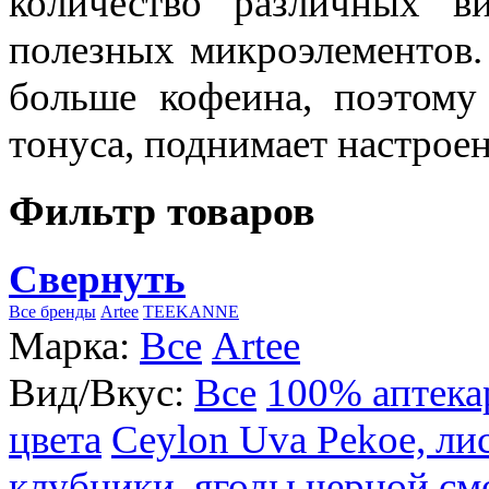
количество различных в
полезных микроэлементов.
больше кофеина, поэтому
тонуса, поднимает настроен
Фильтр товаров
Свернуть
Все бренды
Artee
TEEKANNE
Марка:
Все
Artee
Вид/Вкус:
Все
100% аптека
цвета
Ceylon Uva Pekoe, ли
клубники, ягоды черной см