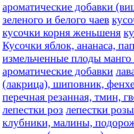
ароматические добавки (ви
зеленого и белого чаев
кусо
кусочки корня женьшеня
к
Кусочки яблок, ананаса, па
измельченные плоды манго 
ароматические добавки
лав
(лакрица), шиповник, фенхе
перечная резанная, тмин, г
лепестки роз
лепестки розы
клубники, малины, подорож