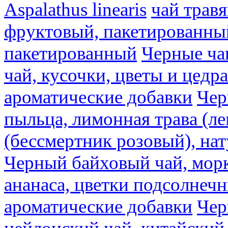
Aspalathus linearis
чай трав
фруктовый, пакетированны
пакетированный
Черные ча
чай, кусочки, цветы и цедр
ароматические добавки
Чер
пыльца, лимонная трава (ле
(бессмертник розовый), на
Черный байховый чай, морк
ананаса, цветки подсолнечн
ароматические добавки
Чер