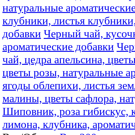
натуральные ароматические
клубники, листья клубники
добавки
Черный чай, кусоч
ароматические добавки
Чер
чай, цедра апельсина, цвет
цветы розы, натуральные а
ягоды облепихи, листья зе
малины, цветы сафлора, на
Шиповник, роза гибискус, к
лимона, клубника, аромати