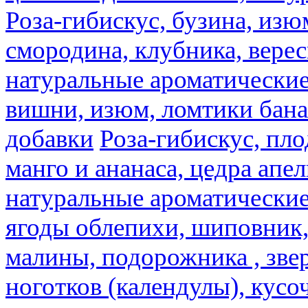
Роза-гибискус, бузина, изю
смородина, клубника, верес
натуральные ароматические
вишни, изюм, ломтики бана
добавки
Роза-гибискус, пл
манго и ананаса, цедра апел
натуральные ароматические
ягоды облепихи, шиповник,
малины, подорожника , звер
ноготков (календулы), кусоч