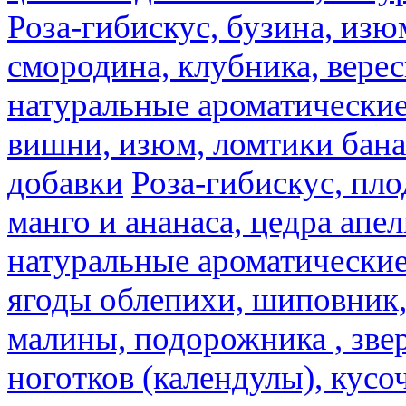
Роза-гибискус, бузина, изю
смородина, клубника, верес
натуральные ароматические
вишни, изюм, ломтики бана
добавки
Роза-гибискус, пл
манго и ананаса, цедра апел
натуральные ароматические
ягоды облепихи, шиповник,
малины, подорожника , звер
ноготков (календулы), кусоч