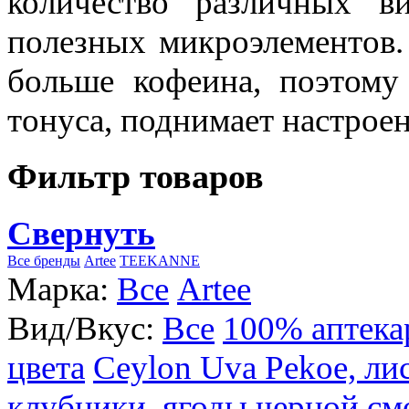
количество различных в
полезных микроэлементов.
больше кофеина, поэтому
тонуса, поднимает настроен
Фильтр товаров
Свернуть
Все бренды
Artee
TEEKANNE
Марка:
Все
Artee
Вид/Вкус:
Все
100% аптека
цвета
Ceylon Uva Pekoe, ли
клубники, ягоды черной см