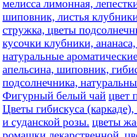
мелисса лимонная, лепестки
шиповник, листья клубники,
стружка, цветы подсолнечни
кусочки клубники, ананаса,
натуральные ароматические
апельсина, шиповник, гибис
подсолнечника, натуральны
Фигурный белый чай
цвет 
Цветы гибискуса (каркаде)
и суданской розы.
цветы ж
ромашки лекарственной.
цв