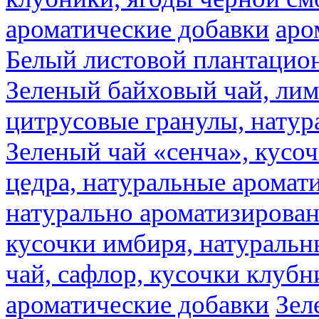
ароматические добавки
аро
Белый листовой плантацио
Зеленый байховый чай, лимо
цитрусовые гранулы, натур
Зеленый чай «сенча», кусо
цедра, натуральные аромат
натурально ароматизирова
кусочки имбиря, натуральн
чай, сафлор, кусочки клубн
ароматические добавки
Зел