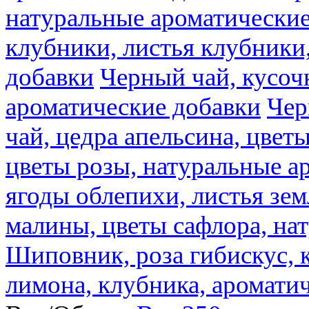
натуральные ароматические
клубники, листья клубники
добавки
Черный чай, кусоч
ароматические добавки
Чер
чай, цедра апельсина, цвет
цветы розы, натуральные а
ягоды облепихи, листья зе
малины, цветы сафлора, на
Шиповник, роза гибискус, к
лимона, клубника, аромати