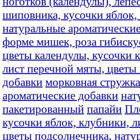
ноготков (календулы), лепе
шиповника, кусочки яблок, 
натуральные ароматические
форме мишек, роза гибискус
цветы календулы, кусочки к
лист перечной мяты, цветы
добавки
морковная стружк
ароматические добавки
нат
пакетированный
папайи
Пл
кусочки яблок, клубники, л
цветы подсолнечника, нату