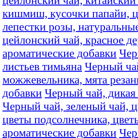
цейлонский чай, китайский 
кишмиш, кусочки папайи, ц
лепестки розы, натуральны
цейлонский чай, красное де
ароматические добавки
Чер
листьев тимьяна
Черный ча
можжевельника, мята резан
добавки
Черный чай, дикая
Черный чай, зеленый чай, ц
цветы подсолнечника, цвет
ароматические добавки
Чер