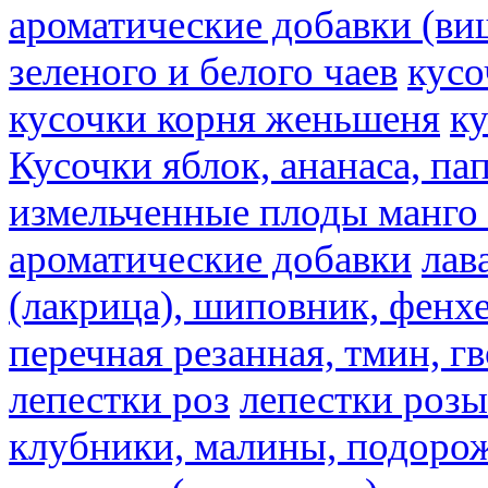
ароматические добавки (ви
зеленого и белого чаев
кусо
кусочки корня женьшеня
к
Кусочки яблок, ананаса, па
измельченные плоды манго 
ароматические добавки
лав
(лакрица), шиповник, фенхе
перечная резанная, тмин, г
лепестки роз
лепестки розы
клубники, малины, подорож