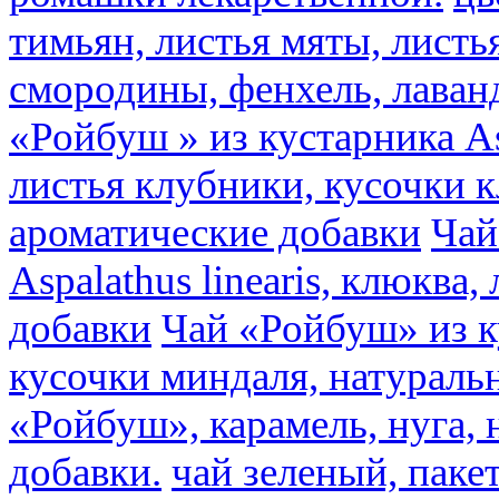
тимьян, листья мяты, листь
смородины, фенхель, лаван
«Ройбуш » из кустарника Asp
листья клубники, кусочки 
ароматические добавки
Чай
Aspalathus linearis, клюква
добавки
Чай «Ройбуш» из ку
кусочки миндаля, натураль
«Ройбуш», карамель, нуга,
добавки.
чай зеленый, пак