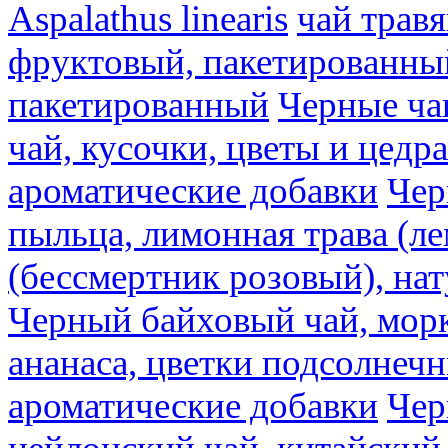
Aspalathus linearis
чай трав
фруктовый, пакетированны
пакетированный
Черные ча
чай, кусочки, цветы и цедр
ароматические добавки
Чер
пыльца, лимонная трава (ле
(бессмертник розовый), на
Черный байховый чай, морк
ананаса, цветки подсолнечн
ароматические добавки
Чер