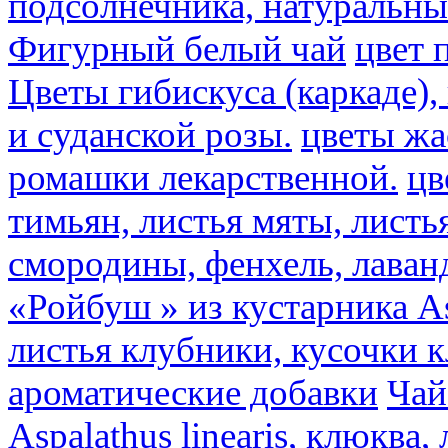
подсолнечника, натуральны
Фигурный белый чай
цвет 
Цветы гибискуса (каркаде)
и суданской розы.
цветы ж
ромашки лекарственной.
цв
тимьян, листья мяты, листь
смородины, фенхель, лаван
«Ройбуш » из кустарника Asp
листья клубники, кусочки 
ароматические добавки
Чай
Aspalathus linearis, клюква