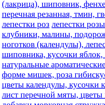
(лакрица), шиповник, фенхе
перечная резанная, тмин, г
лепестки роз
лепестки розы
клубники, малины, подорож
ноготков (календулы), лепе
шиповника, кусочки яблок, 
натуральные ароматические
форме мишек, роза гибискус
цветы календулы, кусочки к
лист перечной мяты, цветы
добавки
морковная стружк