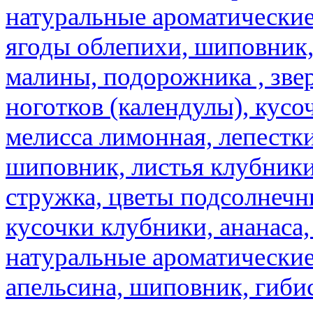
натуральные ароматические
ягоды облепихи, шиповник,
малины, подорожника , звер
ноготков (календулы), кусоч
мелисса лимонная, лепестки
шиповник, листья клубники,
стружка, цветы подсолнечни
кусочки клубники, ананаса,
натуральные ароматические
апельсина, шиповник, гибис