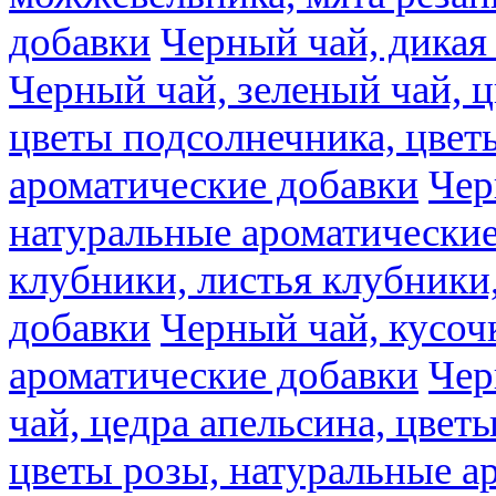
добавки
Черный чай, дикая
Черный чай, зеленый чай, ц
цветы подсолнечника, цвет
ароматические добавки
Чер
натуральные ароматические
клубники, листья клубники
добавки
Черный чай, кусоч
ароматические добавки
Чер
чай, цедра апельсина, цвет
цветы розы, натуральные а