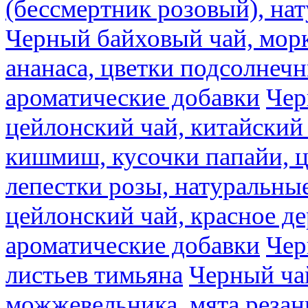
(бессмертник розовый), на
Черный байховый чай, морк
ананаса, цветки подсолнечн
ароматические добавки
Чер
цейлонский чай, китайский 
кишмиш, кусочки папайи, ц
лепестки розы, натуральны
цейлонский чай, красное де
ароматические добавки
Чер
листьев тимьяна
Черный ча
можжевельника, мята резан