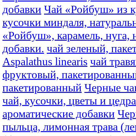
добавки
Чай «Ройбуш» из ку
кусочки миндаля, натураль
«Ройбуш», карамель, нуга,
добавки.
чай зеленый, пак
Aspalathus linearis
чай трав
фруктовый, пакетированны
пакетированный
Черные ча
чай, кусочки, цветы и цедр
ароматические добавки
Чер
пыльца, лимонная трава (ле