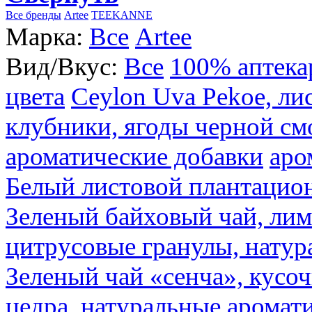
Все бренды
Artee
TEEKANNE
Марка:
Все
Artee
Вид/Вкус:
Все
100% аптека
цвета
Ceylon Uva Pekoe, ли
клубники, ягоды черной см
ароматические добавки
аро
Белый листовой плантацио
Зеленый байховый чай, лимо
цитрусовые гранулы, натур
Зеленый чай «сенча», кусо
цедра, натуральные аромат