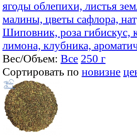
ягоды облепихи, листья зе
малины, цветы сафлора, на
Шиповник, роза гибискус, к
лимона, клубника, аромати
Вес/Объем:
Все
250 г
Сортировать по
новизне
це