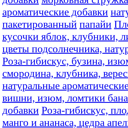
ароматические добавки
нат
пакетированный
папайи
Пл
кусочки яблок, клубники, л
цветы подсолнечника, нату
Роза-гибискус, бузина, изю
смородина, клубника, верес
натуральные ароматические
вишни, изюм, ломтики бана
добавки
Роза-гибискус, пл
манго и ананаса, цедра апел