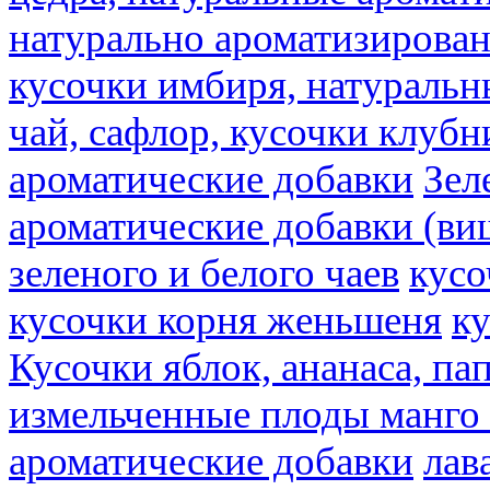
натурально ароматизирова
кусочки имбиря, натуральн
чай, сафлор, кусочки клубн
ароматические добавки
Зел
ароматические добавки (ви
зеленого и белого чаев
кусо
кусочки корня женьшеня
к
Кусочки яблок, ананаса, па
измельченные плоды манго 
ароматические добавки
лав