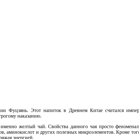
ии Фуцзянь. Этот напиток в Древнем Китае считался импера
строгому наказанию.
 именно желтый чай. Свойства данного чая просто феноменаль
в, аминокислот и других полезных микроэлементов. Кроме того
ряжая энергией.