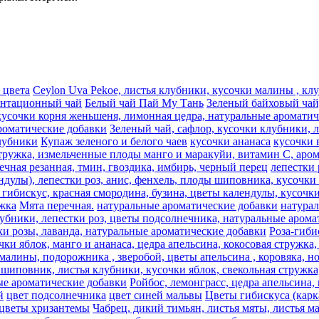
 цвета
Ceylon Uva Pekoe, листья клубники, кусочки малины , к
антационный чай
Белый чай Пай Му Тань
Зеленый байховый чай,
кусочки корня женьшеня, лимонная цедра, натуральные аромати
роматические добавки
Зеленый чай, сафлор, кусочки клубники, 
лубники
Купаж зеленого и белого чаев
кусочки ананаса
кусочки 
стружка, измельченные плоды манго и маракуйи, витамин С, аро
речная резанная, тмин, гвоздика, имбирь, черный перец
лепестки 
ндулы), лепестки роз, анис, фенхель, плоды шиповника, кусочки 
гибискус, красная смородина, бузина, цветы календулы, кусочки
жка
Мята перечная.
натуральные ароматические добавки
натура
лубники, лепестки роз, цветы подсолнечника, натуральные аром
ки розы, лаванда, натуральные ароматические добавки
Роза-гиби
ки яблок, манго и ананаса, цедра апельсина, кокосовая стружка
лины, подорожника , зверобой, цветы апельсина , коровяка, ног
 шиповник, листья клубники, кусочки яблок, свекольная стружка
ые ароматические добавки
Ройбос, лемонграсc, цедра апельсина,
й
цвет подсолнечника
цвет синей мальвы
Цветы гибискуса (кар
цветы хризантемы
Чабрец, дикий тимьян, листья мяты, листья м