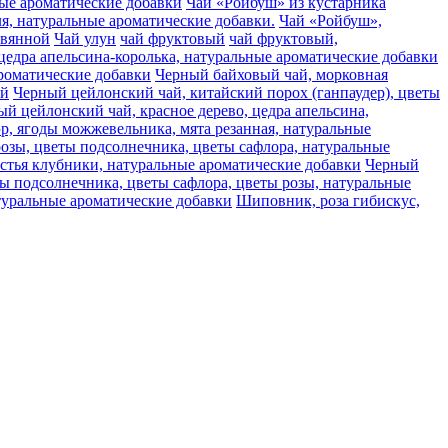
ьные ароматические добавки
Чай «Ройбуш» из кустарника
аля, натуральные ароматические добавки.
Чай «Ройбуш»,
авянной
Чай улун
чай фруктовый
чай фруктовый,
цедра апельсина-королька, натуральные ароматические добавки
ароматические добавки
Черный байховый чай, морковная
ай
Черный цейлонский чай, китайский порох (ганпаудер), цветы
й цейлонский чай, красное дерево, цедра апельсина,
, ягоды можжевельника, мята резанная, натуральные
розы, цветы подсолнечника, цветы сафлора, натуральные
стья клубники, натуральные ароматические добавки
Черный
ты подсолнечника, цветы сафлора, цветы розы, натуральные
туральные ароматические добавки
Шиповник, роза гибискус,