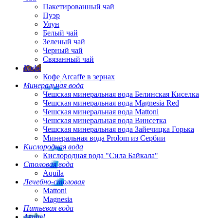
Пакетированный чай
Пуэр
Улун
Белый чай
Зеленый чай
Черный чай
Связанный чай
Кофе
Кофе Arcaffe в зернах
Минеральная вода
Чешская минеральная вода Белинская Киселка
Чешская минеральная вода Magnesia Red
Чешская минеральная вода Mattoni
Чешская минеральная вода Винсетка
Чешская минеральная вода Зайечицка Горька
Минеральная вода Prolom из Сербии
Кислородная вода
Кислородная вода "Сила Байкала"
Столовая вода
Aquila
Лечебно-столовая
Mattoni
Magnesia
Питьевая вода
Акция!