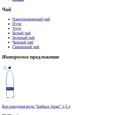
Чай
Пакетированный чай
Пуэр
Улун
Белый чай
Зеленый чай
Черный чай
Связанный чай
Интересное
предложение
Кислородная вода "Байкал Аква" 1,5 л