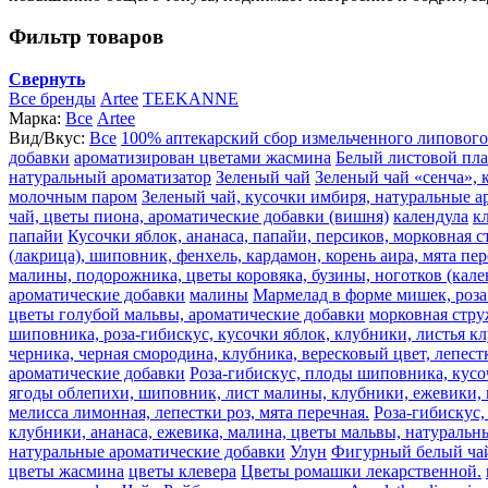
Фильтр товаров
Свернуть
Все бренды
Artee
TEEKANNE
Марка:
Все
Artee
Вид/Вкус:
Все
100% аптекарский сбор измельченного липового
добавки
ароматизирован цветами жасмина
Белый листовой пл
натуральный ароматизатор
Зеленый чай
Зеленый чай «сенча», 
молочным паром
Зеленый чай, кусочки имбиря, натуральные а
чай, цветы пиона, ароматические добавки (вишня)
календула
к
папайи
Кусочки яблок, ананаса, папайи, персиков, морковная 
(лакрица), шиповник, фенхель, кардамон, корень аира, мята пе
малины, подорожника, цветы коровяка, бузины, ноготков (кале
ароматические добавки
малины
Мармелад в форме мишек, роза 
цветы голубой мальвы, ароматические добавки
морковная стру
шиповника, роза-гибискус, кусочки яблок, клубники, листья к
черника, черная смородина, клубника, вересковый цвет, лепест
ароматические добавки
Роза-гибискус, плоды шиповника, кусоч
ягоды облепихи, шиповник, лист малины, клубники, ежевики, ма
мелисса лимонная, лепестки роз, мята перечная.
Роза-гибискус,
клубники, ананаса, ежевика, малина, цветы мальвы, натуральн
натуральные ароматические добавки
Улун
Фигурный белый ча
цветы жасмина
цветы клевера
Цветы ромашки лекарственной.