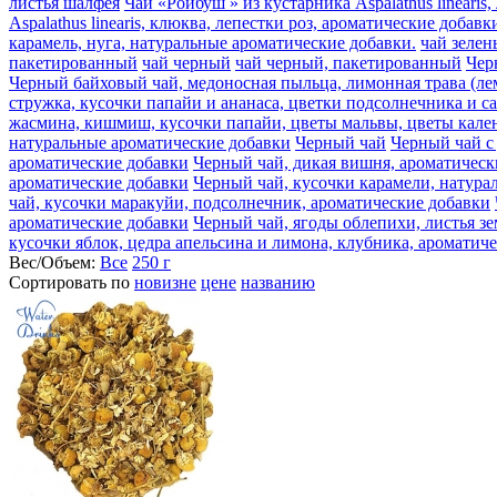
листья шалфея
Чай «Ройбуш » из кустарника Aspalathus lineari
Aspalathus linearis, клюква, лепестки роз, ароматические добавк
карамель, нуга, натуральные ароматические добавки.
чай зеле
пакетированный
чай черный
чай черный, пакетированный
Чер
Черный байховый чай, медоносная пыльца, лимонная трава (ле
стружка, кусочки папайи и ананаса, цветки подсолнечника и с
жасмина, кишмиш, кусочки папайи, цветы мальвы, цветы кален
натуральные ароматические добавки
Черный чай
Черный чай с
ароматические добавки
Черный чай, дикая вишня, ароматическ
ароматические добавки
Черный чай, кусочки карамели, натура
чай, кусочки маракуйи, подсолнечник, ароматические добавки
ароматические добавки
Черный чай, ягоды облепихи, листья з
кусочки яблок, цедра апельсина и лимона, клубника, ароматич
Вес/Объем:
Все
250 г
Сортировать по
новизне
цене
названию