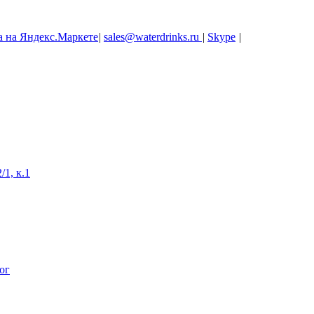
|
sales@waterdrinks.ru
|
Skype
|
/1, к.1
ог