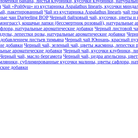
s, ломтики банана, листья клубники, кусочки клубники, натурал
и
Чай «Ройбуш» из кустарника Aspalathus linearis, кусочки минд
ный, пакетированный
Чай из кустарника Aspalathus linearis
чай тр
ные чаи Darjeeling BOP
Черный байховый чай, кусочки, цветы и 
монграсс), кошачьи лапки (бессмертник розовый), натуральные 
афлора, натуральные ароматические добавки
Черный листовой ч
дулы, лепестки розы, натуральные ароматические добавки
Черны
 добавлением листьев тимьяна
Черный чай Юннань, красный пуэр
ие добавки
Черный чай, зеленый чай, цветы жасмина, лепестки 
льные ароматические добавки
Черный чай, кусочки клубники, ли
Черный чай, масло бергамота
Черный чай, цедра апельсина, цве
емляники, сублимированные кусочки малины, цветы сафлора, на
еские добавки