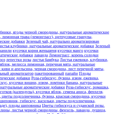
лубники, ягоды черной смородины, натуральные ароматические
 лимонная трава (лемонграсс), цитрусовые гранулы,
ческие добавки
Зеленый чай, натурально ароматизирован
листья клубники, натуральные ароматические добавки
Зеленый
ванили
кусочки корня женьшеня
кусочки манго
кусочки
матические добавки
лаванда
Лемонграсс, корень солодки
роз
лепестки розы
листья бамбука
Листья ежевики, клубники,
яблок, мелисса лимонная, перечная мята, натуральные
 киви и апельсина, черная смородина, лист перечной мяты,
льный ароматизатор
пакетированный
папайи
Плоды
атические добавки
Роза-гибискус, бузина, изюм, ежевика,
скус, кусочки вишни, изюм, ломтики банана, натуральные
, натуральные ароматические добавки
Роза-гибискус, ромашка,
отков (календулы), кусочки яблок, семена аниса, фенхеля,
, цветы подсолнечника, бузина, красная смородина, кусочки
 шиповник, гибискус, васильки, цветы подсолнечника,
каде), плоды шиповника
Цветы гибискуса и суданской розы.
алины, листья черной смородины, фенхель, лаванда, душица,