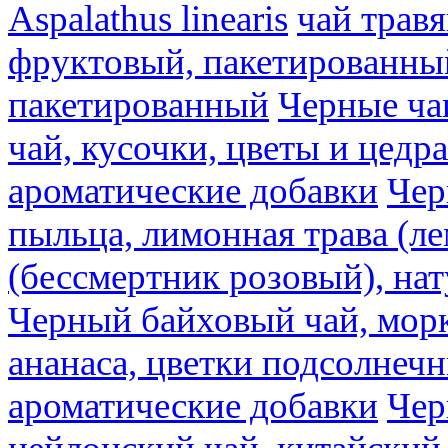
Aspalathus linearis
чай трав
фруктовый, пакетированны
пакетированный
Черные ча
чай, кусочки, цветы и цедр
ароматические добавки
Чер
пыльца, лимонная трава (ле
(бессмертник розовый), на
Черный байховый чай, морк
ананаса, цветки подсолнечн
ароматические добавки
Чер