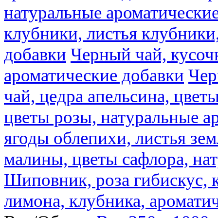
натуральные ароматические
клубники, листья клубники
добавки
Черный чай, кусоч
ароматические добавки
Чер
чай, цедра апельсина, цвет
цветы розы, натуральные а
ягоды облепихи, листья зе
малины, цветы сафлора, на
Шиповник, роза гибискус, к
лимона, клубника, аромати