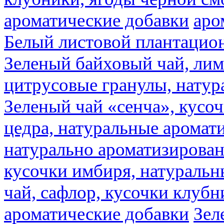
ароматические добавки
аро
Белый листовой плантацио
Зеленый байховый чай, лимо
цитрусовые гранулы, натур
Зеленый чай «сенча», кусо
цедра, натуральные аромат
натурально ароматизирова
кусочки имбиря, натуральн
чай, сафлор, кусочки клубн
ароматические добавки
Зел