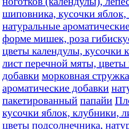
ноготков (календулы), лепе
шиповника, кусочки яблок, 
натуральные ароматические
форме мишек, роза гибискус
цветы календулы, кусочки к
лист перечной мяты, цветы
добавки
морковная стружк
ароматические добавки
нат
пакетированный
папайи
Пл
кусочки яблок, клубники, л
цветы подсолнечника, нату