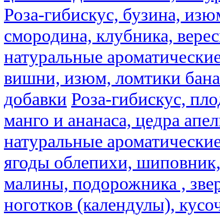
Роза-гибискус, бузина, изю
смородина, клубника, верес
натуральные ароматические
вишни, изюм, ломтики бана
добавки
Роза-гибискус, пл
манго и ананаса, цедра апел
натуральные ароматические
ягоды облепихи, шиповник,
малины, подорожника , звер
ноготков (календулы), кусоч