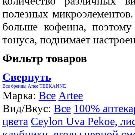
количество различных в
полезных микроэлементов.
больше кофеина, поэтому
тонуса, поднимает настроен
Фильтр товаров
Свернуть
Все бренды
Artee
TEEKANNE
Марка:
Все
Artee
Вид/Вкус:
Все
100% аптека
цвета
Ceylon Uva Pekoe, ли
клубники, ягоды черной см