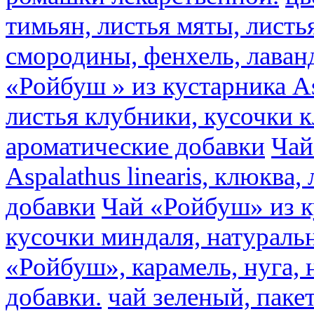
тимьян, листья мяты, листь
смородины, фенхель, лаван
«Ройбуш » из кустарника Asp
листья клубники, кусочки 
ароматические добавки
Чай
Aspalathus linearis, клюква
добавки
Чай «Ройбуш» из ку
кусочки миндаля, натураль
«Ройбуш», карамель, нуга,
добавки.
чай зеленый, пак