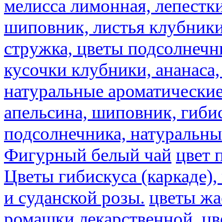
мелисса лимонная, лепестки
шиповник, листья клубники,
стружка, цветы подсолнечни
кусочки клубники, ананаса,
натуральные ароматические
апельсина, шиповник, гибис
подсолнечника, натуральны
Фигурный белый чай
цвет 
Цветы гибискуса (каркаде)
и суданской розы.
цветы ж
ромашки лекарственной.
цв