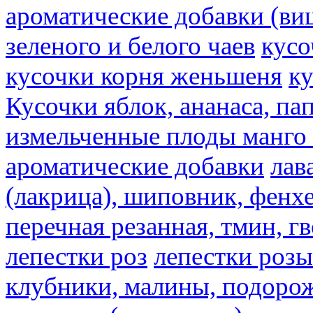
ароматические добавки (ви
зеленого и белого чаев
кусо
кусочки корня женьшеня
к
Кусочки яблок, ананаса, па
измельченные плоды манго 
ароматические добавки
лав
(лакрица), шиповник, фенхе
перечная резанная, тмин, г
лепестки роз
лепестки розы
клубники, малины, подорож