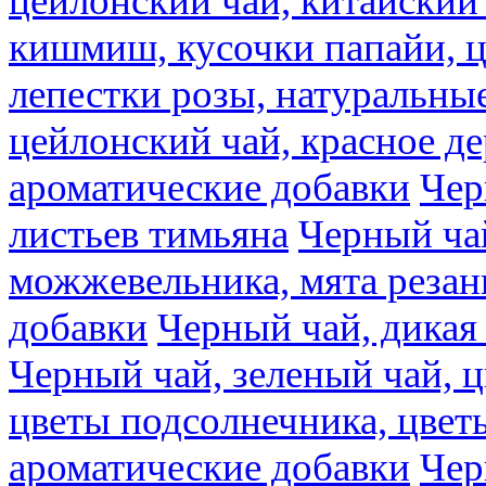
цейлонский чай, китайский 
кишмиш, кусочки папайи, ц
лепестки розы, натуральны
цейлонский чай, красное де
ароматические добавки
Чер
листьев тимьяна
Черный ча
можжевельника, мята резан
добавки
Черный чай, дикая
Черный чай, зеленый чай, ц
цветы подсолнечника, цвет
ароматические добавки
Чер