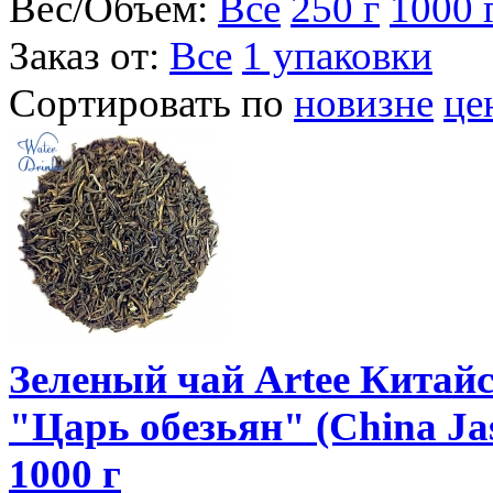
Вес/Объем:
Все
250 г
1000 
Заказ от:
Все
1 упаковки
Сортировать по
новизне
це
Зеленый чай Artee Китай
"Царь обезьян" (China Ja
1000 г