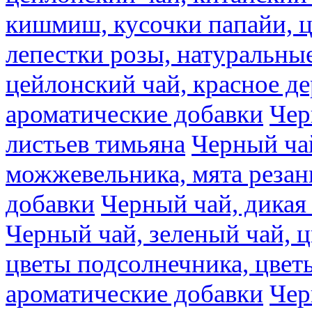
кишмиш, кусочки папайи, ц
лепестки розы, натуральны
цейлонский чай, красное де
ароматические добавки
Чер
листьев тимьяна
Черный ча
можжевельника, мята резан
добавки
Черный чай, дикая
Черный чай, зеленый чай, ц
цветы подсолнечника, цвет
ароматические добавки
Чер