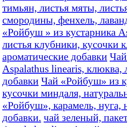
тимьян, листья мяты, листь
смородины, фенхель, лаван
«Ройбуш » из кустарника Asp
листья клубники, кусочки 
ароматические добавки
Чай
Aspalathus linearis, клюква
добавки
Чай «Ройбуш» из ку
кусочки миндаля, натураль
«Ройбуш», карамель, нуга,
добавки.
чай зеленый, пак