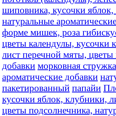
шиповника, кусочки яблок, 
натуральные ароматические
форме мишек, роза гибискус
цветы календулы, кусочки к
лист перечной мяты, цветы
добавки
морковная стружк
ароматические добавки
нат
пакетированный
папайи
Пл
кусочки яблок, клубники, л
цветы подсолнечника, нату