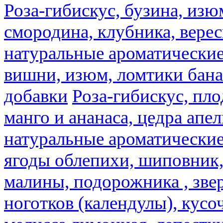
Роза-гибискус, бузина, изю
смородина, клубника, верес
натуральные ароматические
вишни, изюм, ломтики бана
добавки
Роза-гибискус, пл
манго и ананаса, цедра апел
натуральные ароматические
ягоды облепихи, шиповник,
малины, подорожника , звер
ноготков (календулы), кусоч