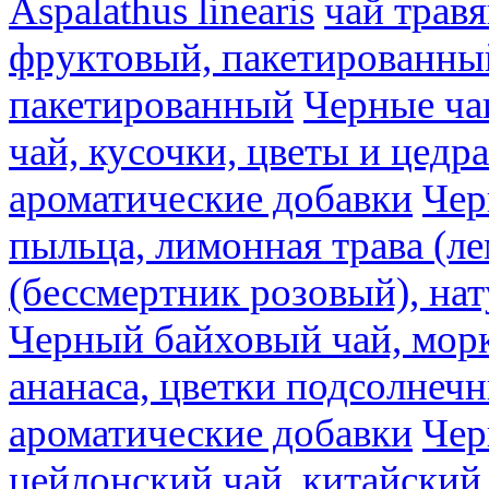
Aspalathus linearis
чай трав
фруктовый, пакетированны
пакетированный
Черные ча
чай, кусочки, цветы и цедр
ароматические добавки
Чер
пыльца, лимонная трава (ле
(бессмертник розовый), на
Черный байховый чай, морк
ананаса, цветки подсолнечн
ароматические добавки
Чер
цейлонский чай, китайский 