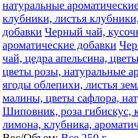
натуральные ароматические
клубники, листья клубники
добавки
Черный чай, кусоч
ароматические добавки
Чер
чай, цедра апельсина, цвет
цветы розы, натуральные а
ягоды облепихи, листья зе
малины, цветы сафлора, на
Шиповник, роза гибискус, к
лимона, клубника, аромати
Вес/Объем:
Все
250 г