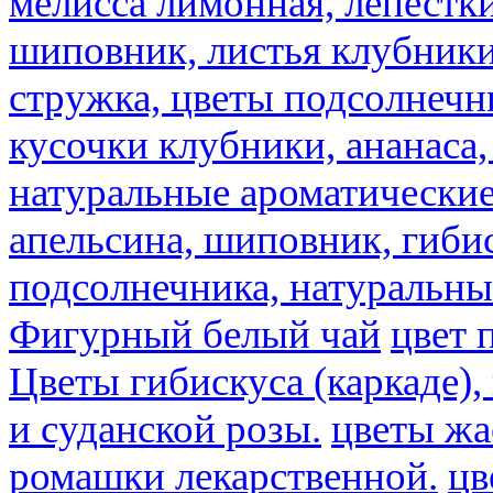
мелисса лимонная, лепестки
шиповник, листья клубники,
стружка, цветы подсолнечни
кусочки клубники, ананаса,
натуральные ароматические
апельсина, шиповник, гибис
подсолнечника, натуральны
Фигурный белый чай
цвет 
Цветы гибискуса (каркаде)
и суданской розы.
цветы ж
ромашки лекарственной.
цв