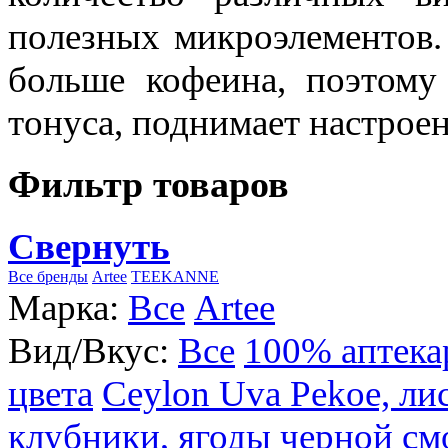
полезных микроэлементов.
больше кофеина, поэтому
тонуса, поднимает настроен
Фильтр товаров
Свернуть
Все бренды
Artee
TEEKANNE
Марка:
Все
Artee
Вид/Вкус:
Все
100% аптека
цвета
Ceylon Uva Pekoe, ли
клубники, ягоды черной см