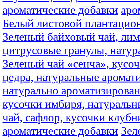
ароматические добавки
аро
Белый листовой плантацио
Зеленый байховый чай, лимо
цитрусовые гранулы, натур
Зеленый чай «сенча», кусо
цедра, натуральные аромат
натурально ароматизирова
кусочки имбиря, натуральн
чай, сафлор, кусочки клубн
ароматические добавки
Зел