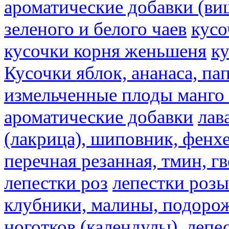
ароматические добавки (ви
зеленого и белого чаев
кусо
кусочки корня женьшеня
к
Кусочки яблок, ананаса, па
измельченные плоды манго 
ароматические добавки
лав
(лакрица), шиповник, фенхе
перечная резанная, тмин, г
лепестки роз
лепестки розы
клубники, малины, подорож
ноготков (календулы), лепе