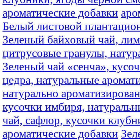
ароматические добавки
аро
Белый листовой плантацио
Зеленый байховый чай, лимо
цитрусовые гранулы, натур
Зеленый чай «сенча», кусо
цедра, натуральные аромат
натурально ароматизирова
кусочки имбиря, натуральн
чай, сафлор, кусочки клубн
ароматические добавки
Зел