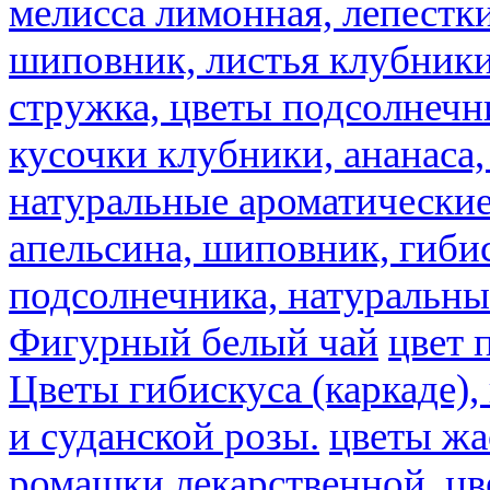
мелисса лимонная, лепестки
шиповник, листья клубники,
стружка, цветы подсолнечни
кусочки клубники, ананаса,
натуральные ароматические
апельсина, шиповник, гибис
подсолнечника, натуральны
Фигурный белый чай
цвет 
Цветы гибискуса (каркаде)
и суданской розы.
цветы ж
ромашки лекарственной.
цв