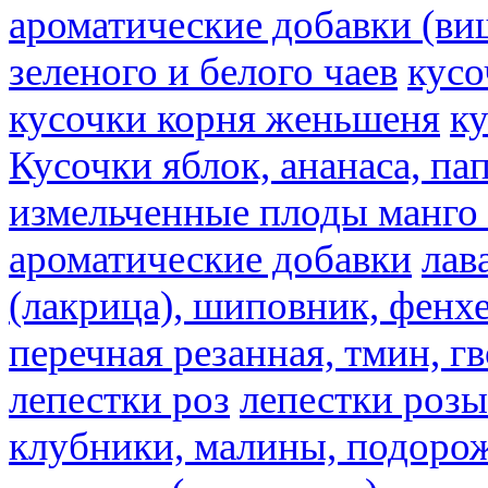
ароматические добавки (ви
зеленого и белого чаев
кусо
кусочки корня женьшеня
к
Кусочки яблок, ананаса, па
измельченные плоды манго 
ароматические добавки
лав
(лакрица), шиповник, фенхе
перечная резанная, тмин, г
лепестки роз
лепестки розы
клубники, малины, подорож