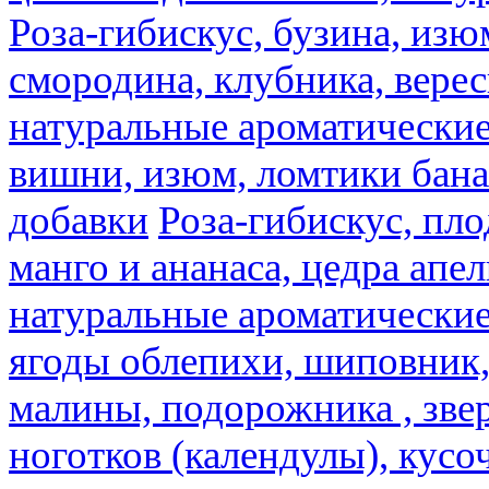
Роза-гибискус, бузина, изю
смородина, клубника, верес
натуральные ароматические
вишни, изюм, ломтики бана
добавки
Роза-гибискус, пл
манго и ананаса, цедра апел
натуральные ароматические
ягоды облепихи, шиповник,
малины, подорожника , звер
ноготков (календулы), кусоч