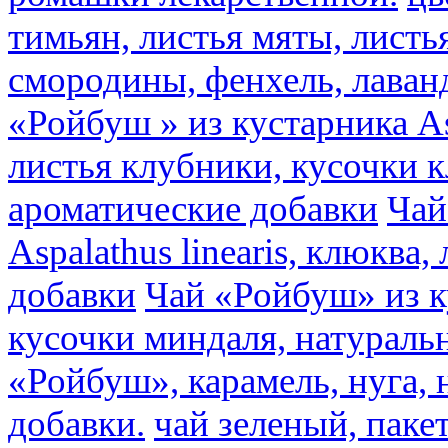
тимьян, листья мяты, листь
смородины, фенхель, лаван
«Ройбуш » из кустарника Asp
листья клубники, кусочки 
ароматические добавки
Чай
Aspalathus linearis, клюква
добавки
Чай «Ройбуш» из ку
кусочки миндаля, натураль
«Ройбуш», карамель, нуга,
добавки.
чай зеленый, пак