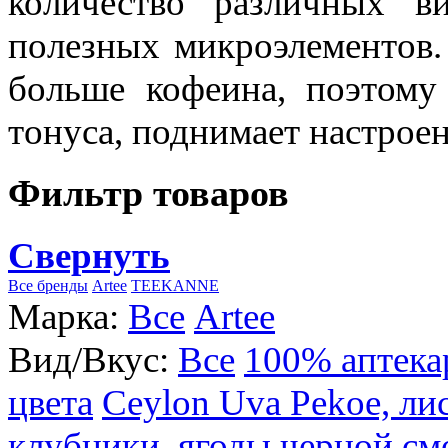
количество различных в
полезных микроэлементов.
больше кофеина, поэтому
тонуса, поднимает настроен
Фильтр товаров
Свернуть
Все бренды
Artee
TEEKANNE
Марка:
Все
Artee
Вид/Вкус:
Все
100% аптека
цвета
Ceylon Uva Pekoe, ли
клубники, ягоды черной см