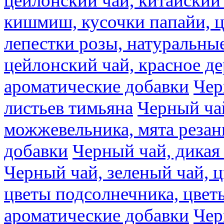
цейлонский чай, китайский 
кишмиш, кусочки папайи, ц
лепестки розы, натуральны
цейлонский чай, красное де
ароматические добавки
Чер
листьев тимьяна
Черный ча
можжевельника, мята резан
добавки
Черный чай, дикая
Черный чай, зеленый чай, ц
цветы подсолнечника, цвет
ароматические добавки
Чер