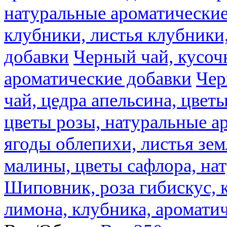
натуральные ароматические
клубники, листья клубники
добавки
Черный чай, кусоч
ароматические добавки
Чер
чай, цедра апельсина, цвет
цветы розы, натуральные а
ягоды облепихи, листья зе
малины, цветы сафлора, на
Шиповник, роза гибискус, к
лимона, клубника, аромати