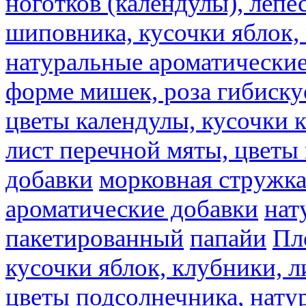
ноготков (календулы), лепе
шиповника, кусочки яблок, 
натуральные ароматические
форме мишек, роза гибискус
цветы календулы, кусочки к
лист перечной мяты, цветы
добавки
морковная стружк
ароматические добавки
нат
пакетированный
папайи
Пл
кусочки яблок, клубники, л
цветы подсолнечника, нату