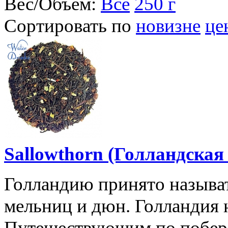
Вес/Объем:
Все
250 г
Сортировать по
новизне
це
Sallowthorn (Голландская
Голландию принято называт
мельниц и дюн. Голландия 
Путешествующим по побере