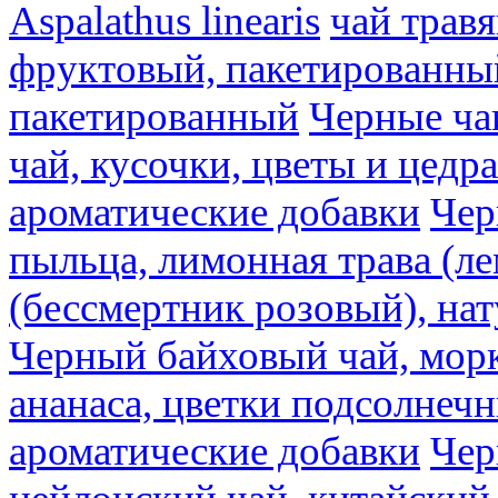
Aspalathus linearis
чай трав
фруктовый, пакетированны
пакетированный
Черные ча
чай, кусочки, цветы и цедр
ароматические добавки
Чер
пыльца, лимонная трава (ле
(бессмертник розовый), на
Черный байховый чай, морк
ананаса, цветки подсолнечн
ароматические добавки
Чер