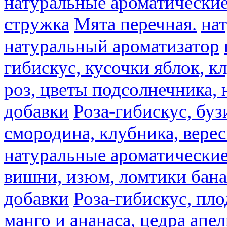
натуральные ароматические
стружка
Мята перечная.
на
натуральный ароматизатор
гибискус, кусочки яблок, к
роз, цветы подсолнечника,
добавки
Роза-гибискус, буз
смородина, клубника, верес
натуральные ароматические
вишни, изюм, ломтики бана
добавки
Роза-гибискус, пл
манго и ананаса, цедра апел