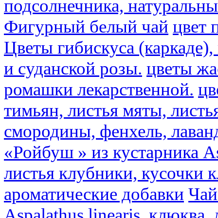
подсолнечника, натуральны
Фигурный белый чай
цвет 
Цветы гибискуса (каркаде)
и суданской розы.
цветы ж
ромашки лекарственной.
цв
тимьян, листья мяты, листь
смородины, фенхель, лаван
«Ройбуш » из кустарника Asp
листья клубники, кусочки 
ароматические добавки
Чай
Aspalathus linearis, клюква