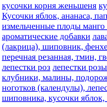
кусочки корня женьшеня
к
Кусочки яблок, ананаса, па
измельченные плоды манго 
ароматические добавки
лав
(лакрица), шиповник, фенхе
перечная резанная, тмин, г
лепестки роз
лепестки розы
клубники, малины, подорож
ноготков (календулы), лепе
шиповника, кусочки яблок, 