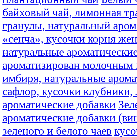
байховый чай, лимонная тр
гранулы, натуральный аром
«сенча», кусочки корня же
натуральные ароматические
ароматизирован молочным
имбиря, натуральные арома
сафлор, кусочки клубники,
ароматические добавки
Зел
ароматические добавки (ви
зеленого и белого чаев
кусо