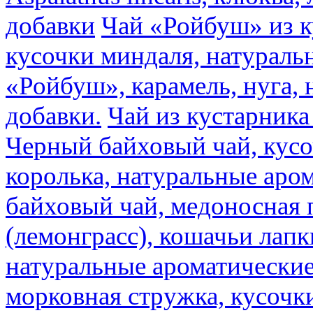
добавки
Чай «Ройбуш» из ку
кусочки миндаля, натураль
«Ройбуш», карамель, нуга,
добавки.
Чай из кустарника 
Черный байховый чай, кусо
королька, натуральные аро
байховый чай, медоносная 
(лемонграсс), кошачьи лапк
натуральные ароматические
морковная стружка, кусочки