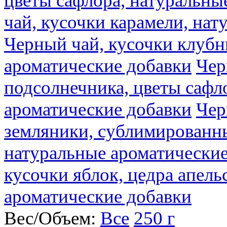
цветы сафлора, натуральны
чай, кусочки карамели, на
Черный чай, кусочки клубн
ароматические добавки
Чер
подсолнечника, цветы сафл
ароматические добавки
Чер
земляники, сублимированны
натуральные ароматические
кусочки яблок, цедра апель
ароматические добавки
Вес/Объем:
Все
250 г