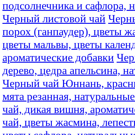
подсолнечника и сафлора, 
Черный листовой чай
Черны
порох (ганпаудер), цветы 
цветы мальвы, цветы кален
ароматические добавки
Чер
дерево, цедра апельсина, н
Черный чай Юннань, красн
мята резанная, натуральны
чай, дикая вишня, аромати
чай, цветы жасмина, лепест