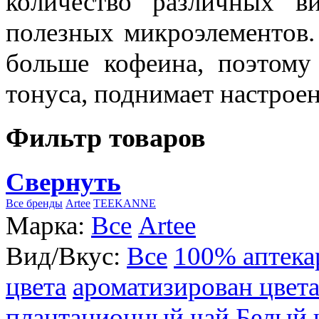
количество различных в
полезных микроэлементов.
больше кофеина, поэтому
тонуса, поднимает настроен
Фильтр товаров
Свернуть
Все бренды
Artee
TEEKANNE
Марка:
Все
Artee
Вид/Вкус:
Все
100% аптека
цвета
ароматизирован цвет
плантационный чай
Белый 