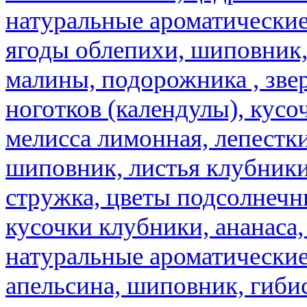
натуральные ароматические
ягоды облепихи, шиповник,
малины, подорожника , звер
ноготков (календулы), кусоч
мелисса лимонная, лепестки
шиповник, листья клубники,
стружка, цветы подсолнечни
кусочки клубники, ананаса,
натуральные ароматические
апельсина, шиповник, гибис