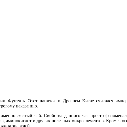
ии Фуцзянь. Этот напиток в Древнем Китае считался импера
строгому наказанию.
 именно желтый чай. Свойства данного чая просто феноменаль
в, аминокислот и других полезных микроэлементов. Кроме того
ряжая энергией.