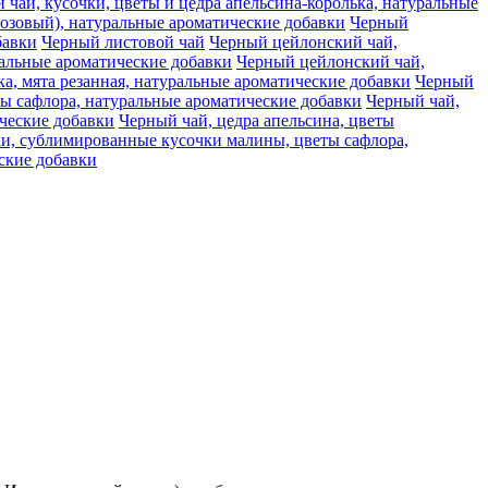
чай, кусочки, цветы и цедра апельсина-королька, натуральные
розовый), натуральные ароматические добавки
Черный
бавки
Черный листовой чай
Черный цейлонский чай,
ральные ароматические добавки
Черный цейлонский чай,
, мята резанная, натуральные ароматические добавки
Черный
ты сафлора, натуральные ароматические добавки
Черный чай,
ческие добавки
Черный чай, цедра апельсина, цветы
ки, сублимированные кусочки малины, цветы сафлора,
еские добавки