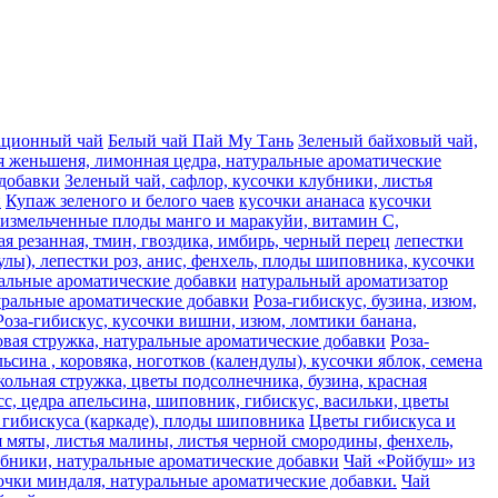
ационный чай
Белый чай Пай Му Тань
Зеленый байховый чай,
я женьшеня, лимонная цедра, натуральные ароматические
 добавки
Зеленый чай, сафлор, кусочки клубники, листья
и
Купаж зеленого и белого чаев
кусочки ананаса
кусочки
, измельченные плоды манго и маракуйи, витамин С,
ая резанная, тмин, гвоздика, имбирь, черный перец
лепестки
лы), лепестки роз, анис, фенхель, плоды шиповника, кусочки
альные ароматические добавки
натуральный ароматизатор
туральные ароматические добавки
Роза-гибискус, бузина, изюм,
Роза-гибискус, кусочки вишни, изюм, ломтики банана,
совая стружка, натуральные ароматические добавки
Роза-
сина , коровяка, ноготков (календулы), кусочки яблок, семена
кольная стружка, цветы подсолнечника, бузина, красная
сc, цедра апельсина, шиповник, гибискус, васильки, цветы
гибискуса (каркаде), плоды шиповника
Цветы гибискуса и
я мяты, листья малины, листья черной смородины, фенхель,
лубники, натуральные ароматические добавки
Чай «Ройбуш» из
усочки миндаля, натуральные ароматические добавки.
Чай