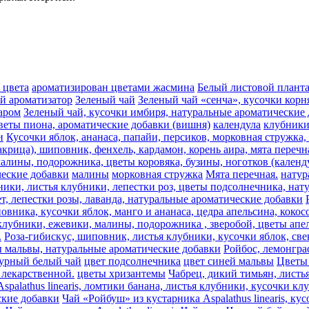
 цвета
ароматизирован цветами жасмина
Белый листовой плант
ый ароматизатор
Зеленый чай
Зеленый чай «сенча», кусочки корн
аром
Зеленый чай, кусочки имбиря, натуральные ароматические
веты пиона, ароматические добавки (вишня)
календула
клубник
и
Кусочки яблок, ананаса, папайи, персиков, морковная стружка
акрица), шиповник, фенхель, кардамон, корень аира, мята перечн
алины, подорожника, цветы коровяка, бузины, ноготков (календу
ческие добавки
малины
морковная стружка
Мята перечная.
натур
ники, листья клубники, лепестки роз, цветы подсолнечника, на
т, лепестки розы, лаванда, натуральные ароматические добавки
овника, кусочки яблок, манго и ананаса, цедра апельсина, коко
лубники, ежевики, малины, подорожника , зверобой, цветы апель
.
Роза-гибискус, шиповник, листья клубники, кусочки яблок, све
ы мальвы, натуральные ароматические добавки
Ройбос, лемонгра
урный белый чай
цвет подсолнечника
цвет синей мальвы
Цветы 
лекарственной.
цветы хризантемы
Чабрец, дикий тимьян, листь
spalathus linearis, ломтики банана, листья клубники, кусочки к
еские добавки
Чай «Ройбуш» из кустарника Aspalathus linearis, к