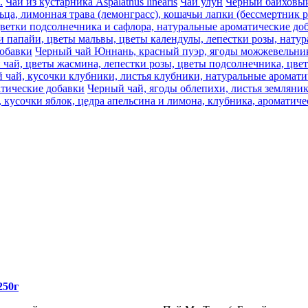
.
Чай из кустарника Aspalathus linearis
Чай улун
Черный байховый 
ца, лимонная трава (лемонграсс), кошачьи лапки (бессмертник 
цветки подсолнечника и сафлора, натуральные ароматические до
и папайи, цветы мальвы, цветы календулы, лепестки розы, нату
добавки
Черный чай Юннань, красный пуэр, ягоды можжевельника
 чай, цветы жасмина, лепестки розы, цветы подсолнечника, цве
 чай, кусочки клубники, листья клубники, натуральные аромати
атические добавки
Черный чай, ягоды облепихи, листья земляни
 кусочки яблок, цедра апельсина и лимона, клубника, ароматич
250г