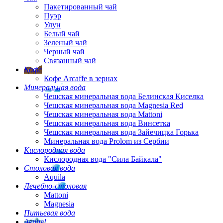
Пакетированный чай
Пуэр
Улун
Белый чай
Зеленый чай
Черный чай
Связанный чай
Кофе
Кофе Arcaffe в зернах
Минеральная вода
Чешская минеральная вода Белинская Киселка
Чешская минеральная вода Magnesia Red
Чешская минеральная вода Mattoni
Чешская минеральная вода Винсетка
Чешская минеральная вода Зайечицка Горька
Минеральная вода Prolom из Сербии
Кислородная вода
Кислородная вода "Сила Байкала"
Столовая вода
Aquila
Лечебно-столовая
Mattoni
Magnesia
Питьевая вода
Акция!