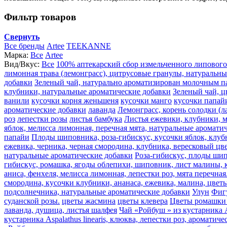
Фильтр товаров
Свернуть
Все бренды
Artee
TEEKANNE
Марка:
Все
Artee
Вид/Вкус:
Все
100% аптекарский сбор измельченного липового
лимонная трава (лемонграсс), цитрусовые гранулы, натуральн
добавки
Зеленый чай, натурально ароматизирован молочным п
клубники, натуральные ароматические добавки
Зеленый чай, ц
ванили
кусочки корня женьшеня
кусочки манго
кусочки папай
ароматические добавки
лаванда
Лемонграсс, корень солодки (л
роз
лепестки розы
листья бамбука
Листья ежевики, клубники, м
яблок, мелисса лимонная, перечная мята, натуральные аромати
папайи
Плоды шиповника, роза-гибискус, кусочки яблок, клуб
ежевика, черника, черная смородина, клубника, вересковый цве
натуральные ароматические добавки
Роза-гибискус, плоды шип
гибискус, ромашка, ягоды облепихи, шиповник, лист малины, к
аниса, фенхеля, мелисса лимонная, лепестки роз, мята перечная
смородина, кусочки клубники, ананаса, ежевика, малина, цвет
подсолнечника, натуральные ароматические добавки
Улун
Фиг
суданской розы.
цветы жасмина
цветы клевера
Цветы ромашки 
лаванда, душица, листья шалфея
Чай «Ройбуш » из кустарника A
кустарника Aspalathus linearis, клюква, лепестки роз, ароматич