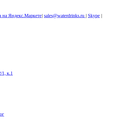
|
sales@waterdrinks.ru
|
Skype
|
/1, к.1
ог