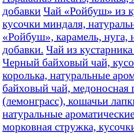
добавки
Чай «Ройбуш» из ку
кусочки миндаля, натураль
«Ройбуш», карамель, нуга,
добавки.
Чай из кустарника 
Черный байховый чай, кусо
королька, натуральные аро
байховый чай, медоносная 
(лемонграсс), кошачьи лапк
натуральные ароматические
морковная стружка, кусочки