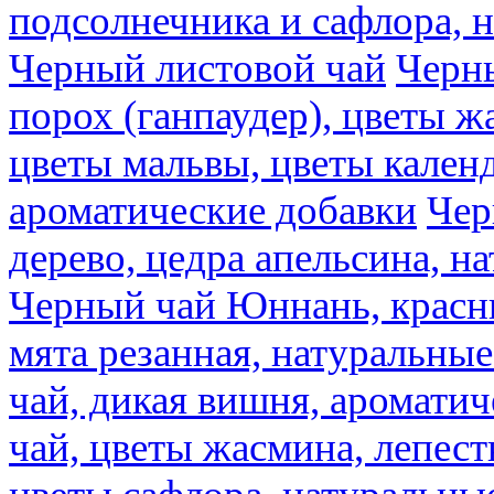
подсолнечника и сафлора, 
Черный листовой чай
Черны
порох (ганпаудер), цветы 
цветы мальвы, цветы кален
ароматические добавки
Чер
дерево, цедра апельсина, н
Черный чай Юннань, красн
мята резанная, натуральны
чай, дикая вишня, аромати
чай, цветы жасмина, лепест