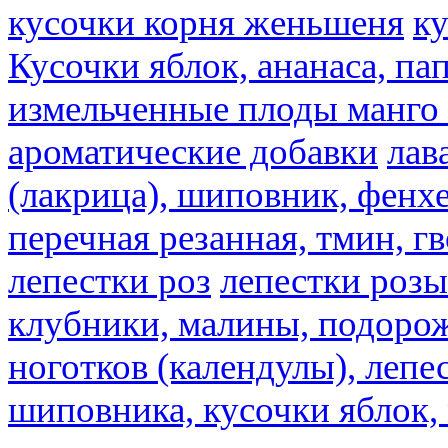
кусочки корня женьшеня
к
Кусочки яблок, ананаса, па
измельченные плоды манго 
ароматические добавки
лав
(лакрица), шиповник, фенхе
перечная резанная, тмин, г
лепестки роз
лепестки розы
клубники, малины, подорож
ноготков (календулы), лепе
шиповника, кусочки яблок, 