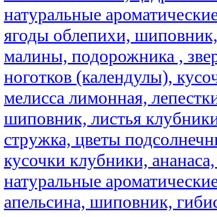
натуральные ароматические
ягоды облепихи, шиповник,
малины, подорожника , звер
ноготков (календулы), кусоч
мелисса лимонная, лепестки
шиповник, листья клубники,
стружка, цветы подсолнечни
кусочки клубники, ананаса,
натуральные ароматические
апельсина, шиповник, гибис