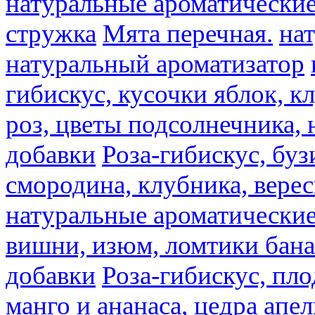
натуральные ароматические
стружка
Мята перечная.
на
натуральный ароматизатор
гибискус, кусочки яблок, к
роз, цветы подсолнечника,
добавки
Роза-гибискус, буз
смородина, клубника, верес
натуральные ароматические
вишни, изюм, ломтики бана
добавки
Роза-гибискус, пл
манго и ананаса, цедра апел