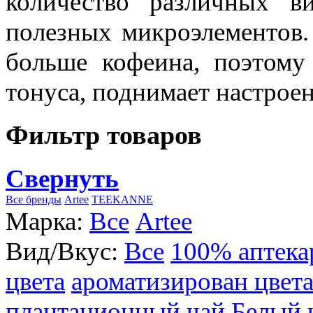
количество различных в
полезных микроэлементов.
больше кофеина, поэтому
тонуса, поднимает настроен
Фильтр товаров
Свернуть
Все бренды
Artee
TEEKANNE
Марка:
Все
Artee
Вид/Вкус:
Все
100% аптека
цвета
ароматизирован цвет
плантационный чай
Белый 