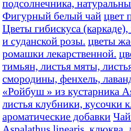
подсолнечника, натуральны
Фигурный белый чай
цвет 
Цветы гибискуса (каркаде)
и суданской розы.
цветы ж
ромашки лекарственной.
цв
тимьян, листья мяты, листь
смородины, фенхель, лаван
«Ройбуш » из кустарника Asp
листья клубники, кусочки 
ароматические добавки
Чай
Aspalathus linearis, клюква