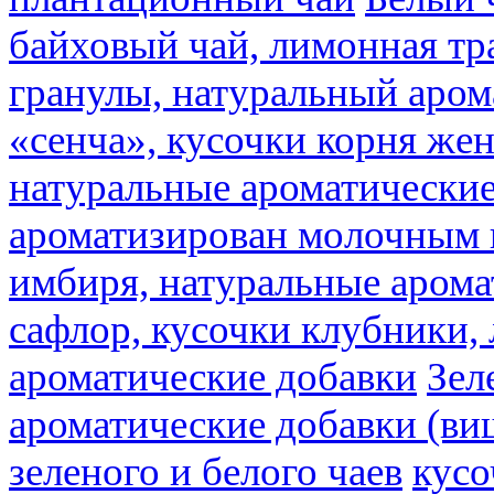
байховый чай, лимонная тр
гранулы, натуральный аром
«сенча», кусочки корня же
натуральные ароматические
ароматизирован молочным
имбиря, натуральные арома
сафлор, кусочки клубники,
ароматические добавки
Зел
ароматические добавки (ви
зеленого и белого чаев
кусо