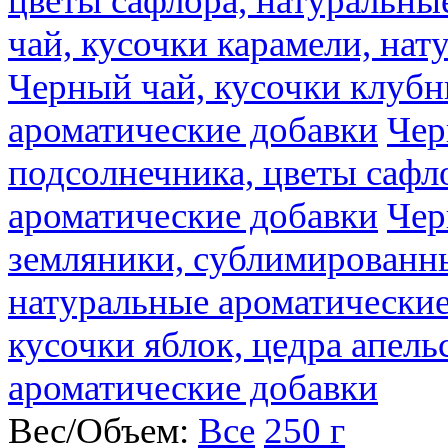
цветы сафлора, натуральны
чай, кусочки карамели, на
Черный чай, кусочки клубн
ароматические добавки
Чер
подсолнечника, цветы сафл
ароматические добавки
Чер
земляники, сублимированны
натуральные ароматические
кусочки яблок, цедра апель
ароматические добавки
Вес/Объем:
Все
250 г