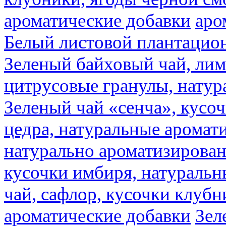
ароматические добавки
аро
Белый листовой плантацио
Зеленый байховый чай, лимо
цитрусовые гранулы, натур
Зеленый чай «сенча», кусо
цедра, натуральные аромат
натурально ароматизирова
кусочки имбиря, натуральн
чай, сафлор, кусочки клубн
ароматические добавки
Зел