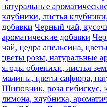
натуральные ароматические
клубники, листья клубники
добавки
Черный чай, кусоч
ароматические добавки
Чер
чай, цедра апельсина, цвет
цветы розы, натуральные а
ягоды облепихи, листья зе
малины, цветы сафлора, на
Шиповник, роза гибискус, к
лимона, клубника, аромати