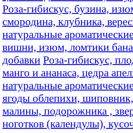
Роза-гибискус, бузина, изю
смородина, клубника, верес
натуральные ароматические
вишни, изюм, ломтики бана
добавки
Роза-гибискус, пл
манго и ананаса, цедра апел
натуральные ароматические
ягоды облепихи, шиповник,
малины, подорожника , звер
ноготков (календулы), кусоч