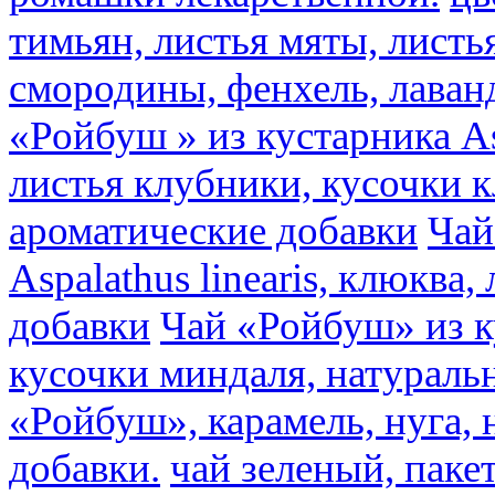
тимьян, листья мяты, листь
смородины, фенхель, лаван
«Ройбуш » из кустарника Asp
листья клубники, кусочки 
ароматические добавки
Чай
Aspalathus linearis, клюква
добавки
Чай «Ройбуш» из ку
кусочки миндаля, натураль
«Ройбуш», карамель, нуга,
добавки.
чай зеленый, пак