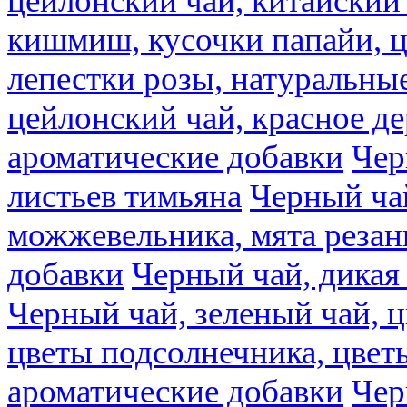
цейлонский чай, китайский 
кишмиш, кусочки папайи, ц
лепестки розы, натуральны
цейлонский чай, красное де
ароматические добавки
Чер
листьев тимьяна
Черный ча
можжевельника, мята резан
добавки
Черный чай, дикая
Черный чай, зеленый чай, ц
цветы подсолнечника, цвет
ароматические добавки
Чер