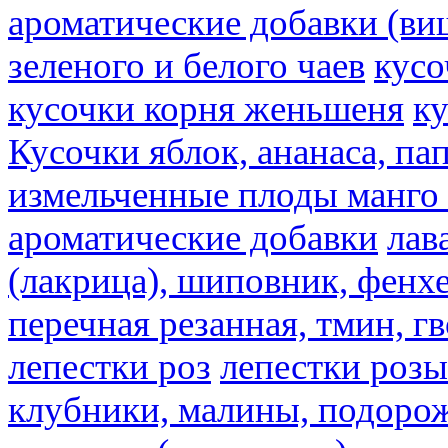
ароматические добавки (ви
зеленого и белого чаев
кусо
кусочки корня женьшеня
к
Кусочки яблок, ананаса, па
измельченные плоды манго 
ароматические добавки
лав
(лакрица), шиповник, фенхе
перечная резанная, тмин, г
лепестки роз
лепестки розы
клубники, малины, подорож