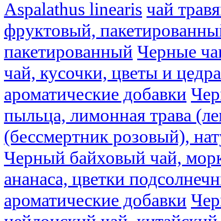
Aspalathus linearis
чай трав
фруктовый, пакетированны
пакетированный
Черные ча
чай, кусочки, цветы и цедр
ароматические добавки
Чер
пыльца, лимонная трава (ле
(бессмертник розовый), на
Черный байховый чай, морк
ананаса, цветки подсолнечн
ароматические добавки
Чер