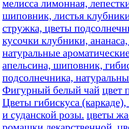
мелисса лимонная, лепестки
шиповник, листья клубники,
стружка, цветы подсолнечни
кусочки клубники, ананаса,
натуральные ароматические
апельсина, шиповник, гибис
подсолнечника, натуральны
Фигурный белый чай
цвет 
Цветы гибискуса (каркаде)
и суданской розы.
цветы ж
ромашки лекарственной.
цв