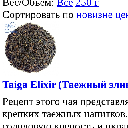
Вес/Объем:
Все
250 г
Сортировать по
новизне
це
Taiga Elixir (Таежный эли
Рецепт этого чая представ
крепких таежных напитков
солодовую крепость и окра