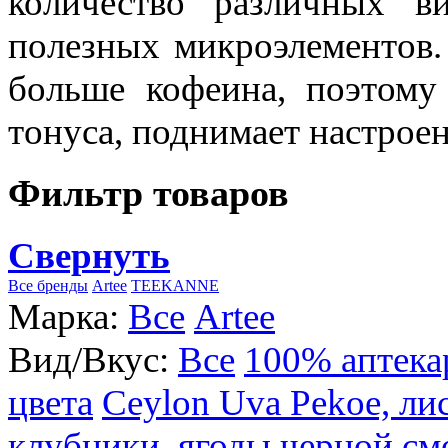
количество различных в
полезных микроэлементов.
больше кофеина, поэтому
тонуса, поднимает настроен
Фильтр товаров
Свернуть
Все бренды
Artee
TEEKANNE
Марка:
Все
Artee
Вид/Вкус:
Все
100% аптека
цвета
Ceylon Uva Pekoe, ли
клубники, ягоды черной см