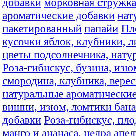
добавки
морковная стружк
ароматические добавки
нат
пакетированный
папайи
Пл
кусочки яблок, клубники, л
цветы подсолнечника, нату
Роза-гибискус, бузина, изю
смородина, клубника, верес
натуральные ароматические
вишни, изюм, ломтики бана
добавки
Роза-гибискус, пл
манго и ананаса, цедра апел