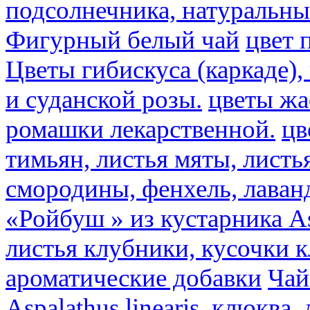
подсолнечника, натуральны
Фигурный белый чай
цвет 
Цветы гибискуса (каркаде)
и суданской розы.
цветы ж
ромашки лекарственной.
цв
тимьян, листья мяты, листь
смородины, фенхель, лаван
«Ройбуш » из кустарника Asp
листья клубники, кусочки 
ароматические добавки
Чай
Aspalathus linearis, клюква