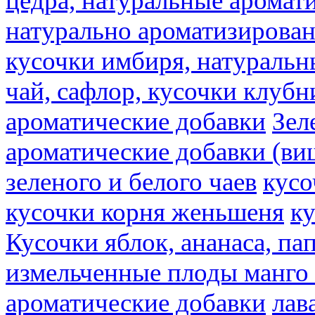
цедра, натуральные аромат
натурально ароматизирова
кусочки имбиря, натуральн
чай, сафлор, кусочки клубн
ароматические добавки
Зел
ароматические добавки (ви
зеленого и белого чаев
кусо
кусочки корня женьшеня
к
Кусочки яблок, ананаса, па
измельченные плоды манго 
ароматические добавки
лав