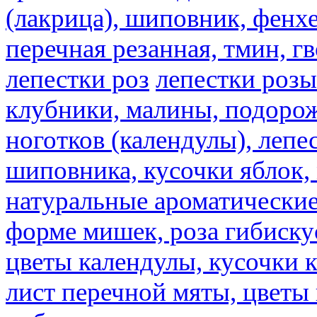
(лакрица), шиповник, фенхе
перечная резанная, тмин, г
лепестки роз
лепестки розы
клубники, малины, подорож
ноготков (календулы), лепе
шиповника, кусочки яблок, 
натуральные ароматические
форме мишек, роза гибискус
цветы календулы, кусочки к
лист перечной мяты, цветы