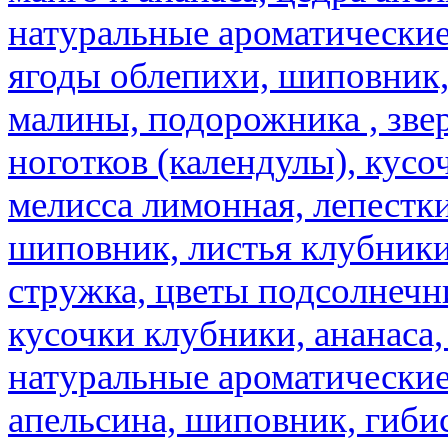
натуральные ароматические
ягоды облепихи, шиповник,
малины, подорожника , звер
ноготков (календулы), кусоч
мелисса лимонная, лепестки
шиповник, листья клубники,
стружка, цветы подсолнечни
кусочки клубники, ананаса,
натуральные ароматические
апельсина, шиповник, гибис