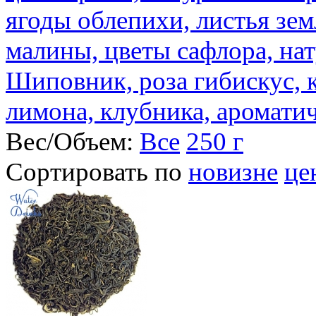
ягоды облепихи, листья зе
малины, цветы сафлора, на
Шиповник, роза гибискус, к
лимона, клубника, аромати
Вес/Объем:
Все
250 г
Сортировать по
новизне
це