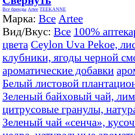
Свернуть
Все бренды
Artee
TEEKANNE
Марка:
Все
Artee
Вид/Вкус:
Все
100% аптека
цвета
Ceylon Uva Pekoe, ли
клубники, ягоды черной см
ароматические добавки
аро
Белый листовой плантацио
Зеленый байховый чай, лимо
цитрусовые гранулы, натур
Зеленый чай «сенча», кусо