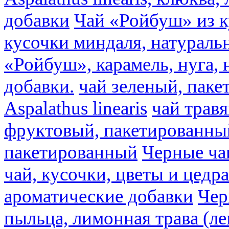
добавки
Чай «Ройбуш» из ку
кусочки миндаля, натураль
«Ройбуш», карамель, нуга,
добавки.
чай зеленый, пак
Aspalathus linearis
чай трав
фруктовый, пакетированны
пакетированный
Черные ча
чай, кусочки, цветы и цедр
ароматические добавки
Чер
пыльца, лимонная трава (ле