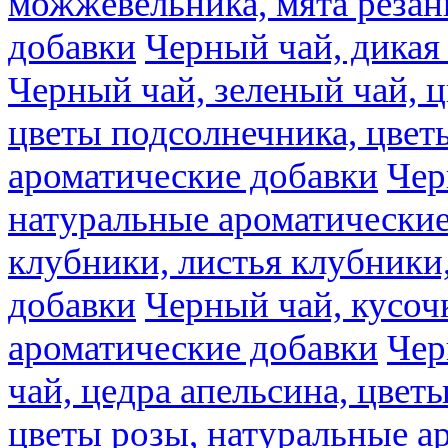
можжевельника, мята резан
добавки
Черный чай, дикая
Черный чай, зеленый чай, ц
цветы подсолнечника, цвет
ароматические добавки
Чер
натуральные ароматические
клубники, листья клубники
добавки
Черный чай, кусоч
ароматические добавки
Чер
чай, цедра апельсина, цвет
цветы розы, натуральные а