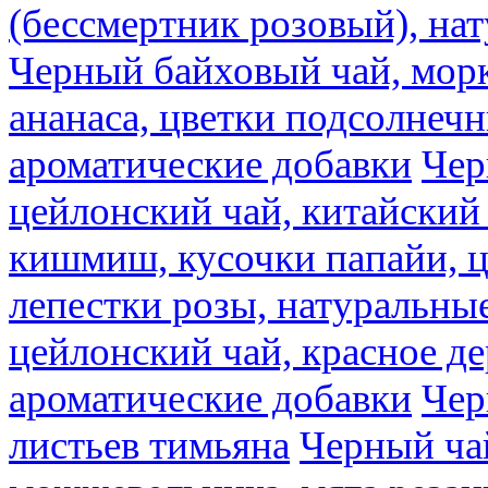
(бессмертник розовый), на
Черный байховый чай, морк
ананаса, цветки подсолнечн
ароматические добавки
Чер
цейлонский чай, китайский 
кишмиш, кусочки папайи, ц
лепестки розы, натуральны
цейлонский чай, красное де
ароматические добавки
Чер
листьев тимьяна
Черный ча