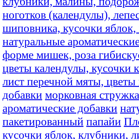
клубники, малины, подорож
ноготков (календулы), лепе
шиповника, кусочки яблок, 
натуральные ароматические
форме мишек, роза гибискус
цветы календулы, кусочки к
лист перечной мяты, цветы
добавки
морковная стружк
ароматические добавки
нат
пакетированный
папайи
Пл
кусочки яблок, клубники, л