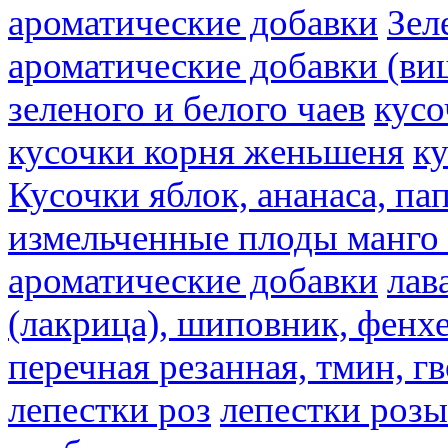
ароматические добавки
Зел
ароматические добавки (ви
зеленого и белого чаев
кусо
кусочки корня женьшеня
к
Кусочки яблок, ананаса, па
измельченные плоды манго 
ароматические добавки
лав
(лакрица), шиповник, фенхе
перечная резанная, тмин, г
лепестки роз
лепестки розы