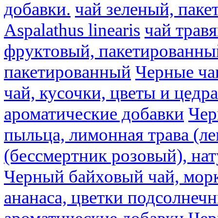
добавки.
чай зеленый, пак
Aspalathus linearis
чай трав
фруктовый, пакетированны
пакетированный
Черные ча
чай, кусочки, цветы и цедр
ароматические добавки
Чер
пыльца, лимонная трава (ле
(бессмертник розовый), на
Черный байховый чай, морк
ананаса, цветки подсолнечн