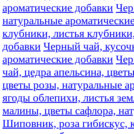
ароматические добавки
Чер
натуральные ароматические
клубники, листья клубники
добавки
Черный чай, кусоч
ароматические добавки
Чер
чай, цедра апельсина, цвет
цветы розы, натуральные а
ягоды облепихи, листья зе
малины, цветы сафлора, на
Шиповник, роза гибискус, к