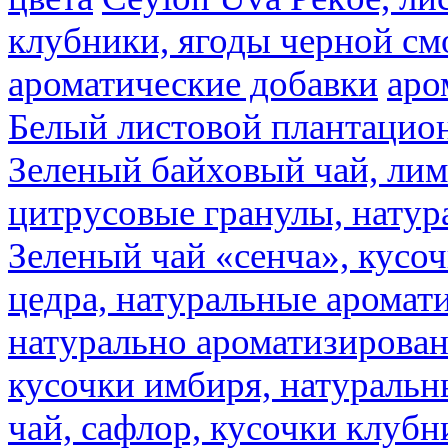
клубники, ягоды черной см
ароматические добавки
аро
Белый листовой плантацио
Зеленый байховый чай, лимо
цитрусовые гранулы, натур
Зеленый чай «сенча», кусо
цедра, натуральные аромат
натурально ароматизирова
кусочки имбиря, натуральн
чай, сафлор, кусочки клубн