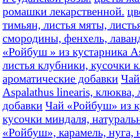
ромашки лекарственной.
цв
тимьян, листья мяты, листь
смородины, фенхель, лаван
«Ройбуш » из кустарника Asp
листья клубники, кусочки 
ароматические добавки
Чай
Aspalathus linearis, клюква
добавки
Чай «Ройбуш» из ку
кусочки миндаля, натураль
«Ройбуш», карамель, нуга,