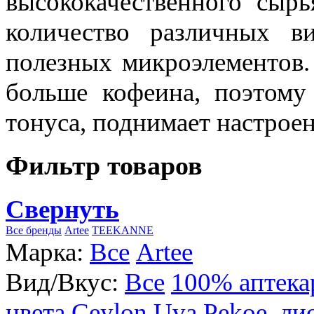
высококачественного сыр
количество различных в
полезных микроэлементов.
больше кофеина, поэтому
тонуса, поднимает настроен
Фильтр товаров
Свернуть
Все бренды
Artee
TEEKANNE
Марка:
Все
Artee
Вид/Вкус:
Все
100% аптека
цвета
Ceylon Uva Pekoe, ли