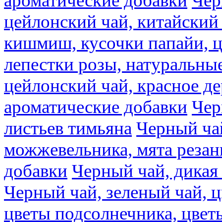
ароматические добавки
Чер
цейлонский чай, китайский 
кишмиш, кусочки папайи, ц
лепестки розы, натуральны
цейлонский чай, красное де
ароматические добавки
Чер
листьев тимьяна
Черный ча
можжевельника, мята резан
добавки
Черный чай, дикая
Черный чай, зеленый чай, ц
цветы подсолнечника, цвет