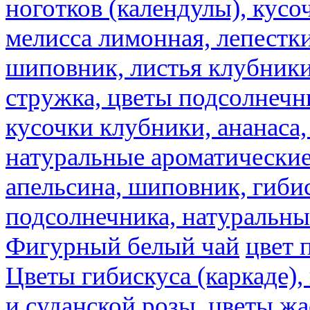
ноготков (календулы), кусоч
мелисса лимонная, лепестки
шиповник, листья клубники,
стружка, цветы подсолнечни
кусочки клубники, ананаса,
натуральные ароматические
апельсина, шиповник, гибис
подсолнечника, натуральны
Фигурный белый чай
цвет 
Цветы гибискуса (каркаде)
и суданской розы.
цветы ж