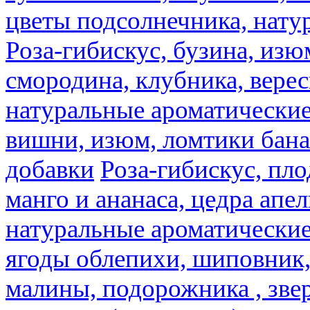
цветы подсолнечника, нату
Роза-гибискус, бузина, изю
смородина, клубника, верес
натуральные ароматические
вишни, изюм, ломтики бана
добавки
Роза-гибискус, пл
манго и ананаса, цедра апел
натуральные ароматические
ягоды облепихи, шиповник,
малины, подорожника , звер