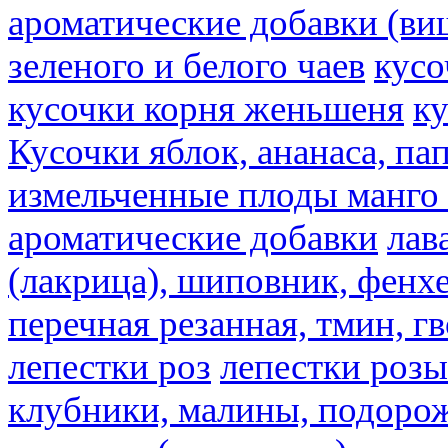
ароматические добавки (ви
зеленого и белого чаев
кусо
кусочки корня женьшеня
к
Кусочки яблок, ананаса, па
измельченные плоды манго 
ароматические добавки
лав
(лакрица), шиповник, фенхе
перечная резанная, тмин, г
лепестки роз
лепестки розы
клубники, малины, подорож