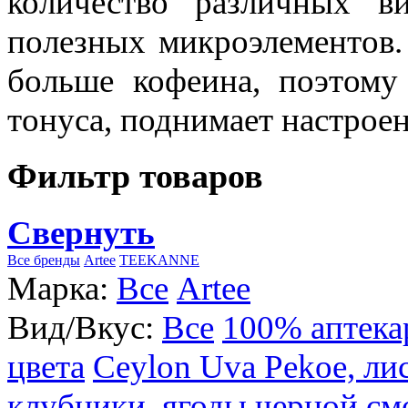
количество различных в
полезных микроэлементов.
больше кофеина, поэтому
тонуса, поднимает настроен
Фильтр товаров
Свернуть
Все бренды
Artee
TEEKANNE
Марка:
Все
Artee
Вид/Вкус:
Все
100% аптека
цвета
Ceylon Uva Pekoe, ли
клубники, ягоды черной см