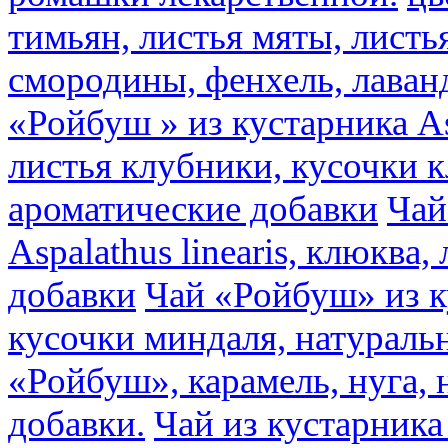
тимьян, листья мяты, листь
смородины, фенхель, лаван
«Ройбуш » из кустарника Asp
листья клубники, кусочки 
ароматические добавки
Чай
Aspalathus linearis, клюква
добавки
Чай «Ройбуш» из ку
кусочки миндаля, натураль
«Ройбуш», карамель, нуга,
добавки.
Чай из кустарника 