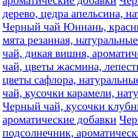
ароматические добавки
Чер
дерево, цедра апельсина, н
Черный чай Юннань, красн
мята резанная, натуральны
чай, дикая вишня, аромати
чай, цветы жасмина, лепест
цветы сафлора, натуральны
чай, кусочки карамели, на
Черный чай, кусочки клубн
ароматические добавки
Чер
подсолнечник, ароматическ