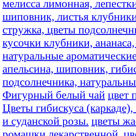
мелисса лимонная, лепестки
шиповник, листья клубники,
стружка, цветы подсолнечни
кусочки клубники, ананаса,
натуральные ароматические
апельсина, шиповник, гибис
подсолнечника, натуральны
Фигурный белый чай
цвет 
Цветы гибискуса (каркаде)
и суданской розы.
цветы ж
ромашки лекарственной.
цв