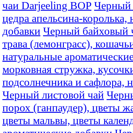
чаи Darjeeling BOP
Черный 
цедра апельсина-королька,
добавки
Черный байховый ч
трава (лемонграсс), кошачь
натуральные ароматические
морковная стружка, кусочки
подсолнечника и сафлора, 
Черный листовой чай
Черны
порох (ганпаудер), цветы 
цветы мальвы, цветы кален