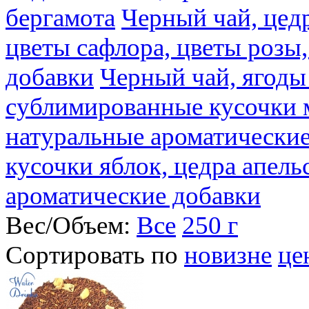
бергамота
Черный чай, цедр
цветы сафлора, цветы розы
добавки
Черный чай, ягоды
сублимированные кусочки 
натуральные ароматические
кусочки яблок, цедра апель
ароматические добавки
Вес/Объем:
Все
250 г
Сортировать по
новизне
це