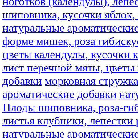
ноготков (календулы), лепе
шиповника, кусочки яблок, 
натуральные ароматические
форме мишек, роза гибискус
цветы календулы, кусочки к
лист перечной мяты, цветы
добавки
морковная стружк
ароматические добавки
нат
Плоды шиповника, роза-гиб
листья клубники, лепестки 
натуральные ароматические