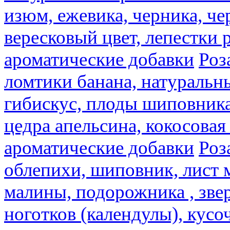
изюм, ежевика, черника, че
вересковый цвет, лепестки 
ароматические добавки
Роз
ломтики банана, натуральн
гибискус, плоды шиповника,
цедра апельсина, кокосовая
ароматические добавки
Роз
облепихи, шиповник, лист 
малины, подорожника , звер
ноготков (календулы), кусоч