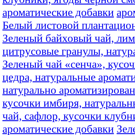
ароматические добавки
аро
Белый листовой плантацио
Зеленый байховый чай, лимо
цитрусовые гранулы, натур
Зеленый чай «сенча», кусо
цедра, натуральные аромат
натурально ароматизирова
кусочки имбиря, натуральн
чай, сафлор, кусочки клубн
ароматические добавки
Зел