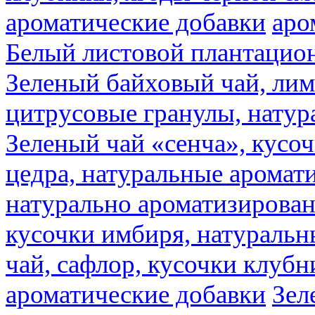
ароматические добавки
аро
Белый листовой плантацио
Зеленый байховый чай, лимо
цитрусовые гранулы, натур
Зеленый чай «сенча», кусо
цедра, натуральные аромат
натурально ароматизирова
кусочки имбиря, натуральн
чай, сафлор, кусочки клубн
ароматические добавки
Зел