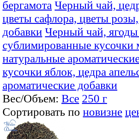
бергамота
Черный чай, цедр
цветы сафлора, цветы розы
добавки
Черный чай, ягоды
сублимированные кусочки 
натуральные ароматические
кусочки яблок, цедра апель
ароматические добавки
Вес/Объем:
Все
250 г
Сортировать по
новизне
це