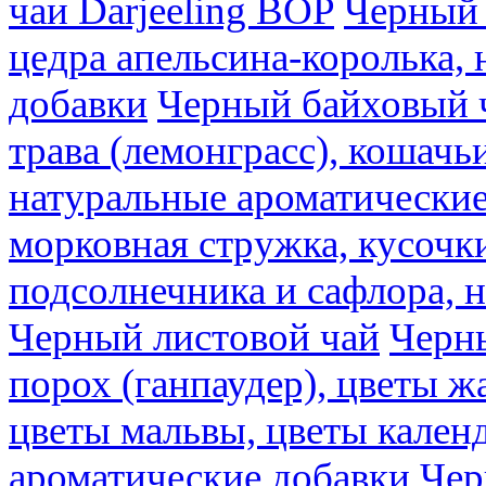
чаи Darjeeling BOP
Черный 
цедра апельсина-королька,
добавки
Черный байховый ч
трава (лемонграсс), кошачь
натуральные ароматические
морковная стружка, кусочки
подсолнечника и сафлора, 
Черный листовой чай
Черны
порох (ганпаудер), цветы 
цветы мальвы, цветы кален
ароматические добавки
Чер