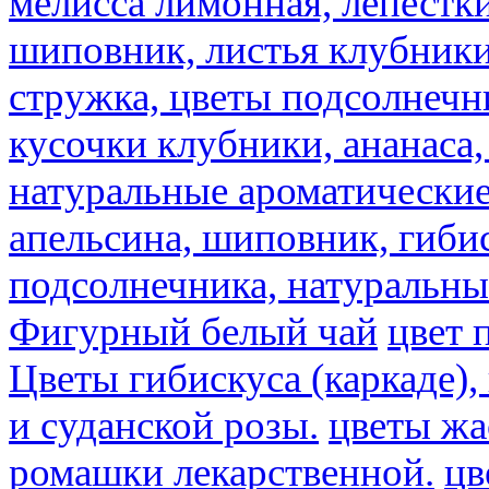
мелисса лимонная, лепестки
шиповник, листья клубники,
стружка, цветы подсолнечни
кусочки клубники, ананаса,
натуральные ароматические
апельсина, шиповник, гибис
подсолнечника, натуральны
Фигурный белый чай
цвет 
Цветы гибискуса (каркаде)
и суданской розы.
цветы ж
ромашки лекарственной.
цв