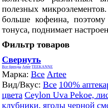
полезных микроэлементов.
больше кофеина, поэтому
тонуса, поднимает настроен
Фильтр товаров
Свернуть
Все бренды
Artee
TEEKANNE
Марка:
Все
Artee
Вид/Вкус:
Все
100% аптека
цвета
Ceylon Uva Pekoe, ли
клубники, ягоды черной см