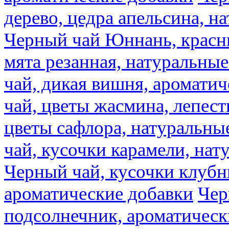
дерево, цедра апельсина, н
Черный чай Юннань, красн
мята резанная, натуральны
чай, дикая вишня, аромати
чай, цветы жасмина, лепест
цветы сафлора, натуральны
чай, кусочки карамели, на
Черный чай, кусочки клубн
ароматические добавки
Чер
подсолнечник, ароматическ