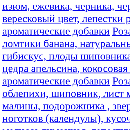
изюм, ежевика, черника, че
вересковый цвет, лепестки 
ароматические добавки
Роз
ломтики банана, натуральн
гибискус, плоды шиповника,
цедра апельсина, кокосовая
ароматические добавки
Роз
облепихи, шиповник, лист 
малины, подорожника , звер
ноготков (календулы), кусоч