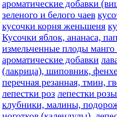
ароматические добавки (ви
зеленого и белого чаев
кусо
кусочки корня женьшеня
к
Кусочки яблок, ананаса, па
измельченные плоды манго 
ароматические добавки
лав
(лакрица), шиповник, фенхе
перечная резанная, тмин, г
лепестки роз
лепестки розы
клубники, малины, подорож
ноготков (календулы), лепе