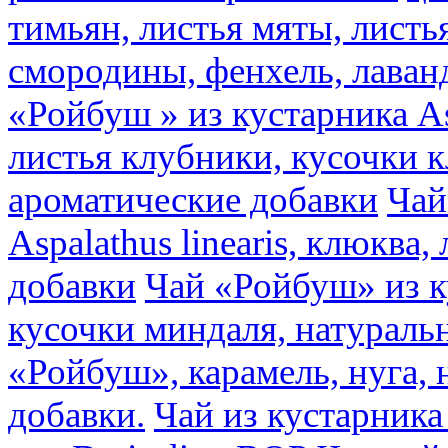
тимьян, листья мяты, листь
смородины, фенхель, лаван
«Ройбуш » из кустарника Asp
листья клубники, кусочки 
ароматические добавки
Чай
Aspalathus linearis, клюква
добавки
Чай «Ройбуш» из ку
кусочки миндаля, натураль
«Ройбуш», карамель, нуга,
добавки.
Чай из кустарника 