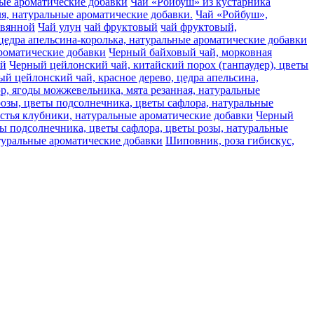
ьные ароматические добавки
Чай «Ройбуш» из кустарника
аля, натуральные ароматические добавки.
Чай «Ройбуш»,
авянной
Чай улун
чай фруктовый
чай фруктовый,
цедра апельсина-королька, натуральные ароматические добавки
ароматические добавки
Черный байховый чай, морковная
ай
Черный цейлонский чай, китайский порох (ганпаудер), цветы
й цейлонский чай, красное дерево, цедра апельсина,
, ягоды можжевельника, мята резанная, натуральные
розы, цветы подсолнечника, цветы сафлора, натуральные
стья клубники, натуральные ароматические добавки
Черный
ты подсолнечника, цветы сафлора, цветы розы, натуральные
туральные ароматические добавки
Шиповник, роза гибискус,