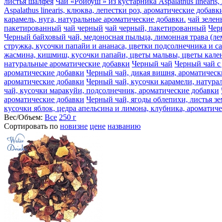
листья шалфея
Чай «Ройбуш » из кустарника Aspalathus lineari
Aspalathus linearis, клюква, лепестки роз, ароматические добавк
карамель, нуга, натуральные ароматические добавки.
чай зеле
пакетированный
чай черный
чай черный, пакетированный
Чер
Черный байховый чай, медоносная пыльца, лимонная трава (ле
стружка, кусочки папайи и ананаса, цветки подсолнечника и с
жасмина, кишмиш, кусочки папайи, цветы мальвы, цветы кален
натуральные ароматические добавки
Черный чай
Черный чай с
ароматические добавки
Черный чай, дикая вишня, ароматическ
ароматические добавки
Черный чай, кусочки карамели, натура
чай, кусочки маракуйи, подсолнечник, ароматические добавки
ароматические добавки
Черный чай, ягоды облепихи, листья з
кусочки яблок, цедра апельсина и лимона, клубника, ароматич
Вес/Объем:
Все
250 г
Сортировать по
новизне
цене
названию