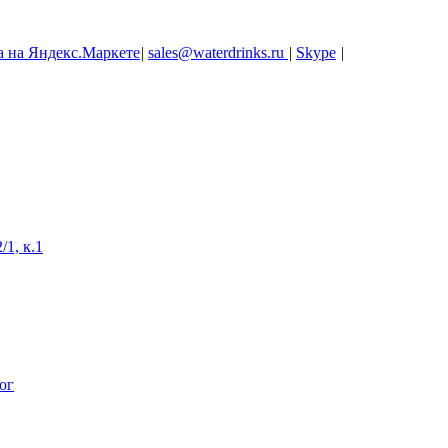
|
sales@waterdrinks.ru
|
Skype
|
/1, к.1
ог