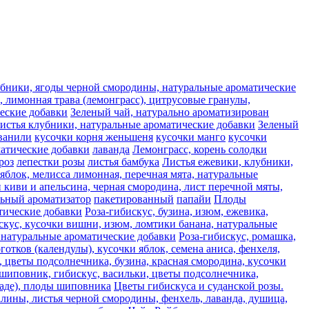
лубники, ягоды черной смородины, натуральные ароматические
 лимонная трава (лемонграсс), цитрусовые гранулы,
ческие добавки
Зеленый чай, натурально ароматизирован
листья клубники, натуральные ароматические добавки
Зеленый
ванили
кусочки корня женьшеня
кусочки манго
кусочки
матические добавки
лаванда
Лемонграсс, корень солодки
роз
лепестки розы
листья бамбука
Листья ежевики, клубники,
яблок, мелисса лимонная, перечная мята, натуральные
 киви и апельсина, черная смородина, лист перечной мяты,
льный ароматизатор
пакетированный
папайи
Плоды
атические добавки
Роза-гибискус, бузина, изюм, ежевика,
скус, кусочки вишни, изюм, ломтики банана, натуральные
, натуральные ароматические добавки
Роза-гибискус, ромашка,
отков (календулы), кусочки яблок, семена аниса, фенхеля,
, цветы подсолнечника, бузина, красная смородина, кусочки
 шиповник, гибискус, васильки, цветы подсолнечника,
каде), плоды шиповника
Цветы гибискуса и суданской розы.
алины, листья черной смородины, фенхель, лаванда, душица,