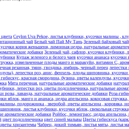
 цвета
Ceylon Uva Pekoe, листья клубники, кусочки малины , к
антационный чай
Белый чай Пай Му Тань
Зеленый байховый чай,
кусочки корня женьшеня, лимонная цедра, натуральные аромати
роматические добавки
Зеленый чай, сафлор, кусочки клубники, 
лубники
Купаж зеленого и белого чаев
кусочки ананаса
кусочки 
стружка, измельченные плоды манго и маракуйи, витамин С, аро
речная резанная, тмин, гвоздика, имбирь, черный перец
лепестки 
ндулы), лепестки роз, анис, фенхель, плоды шиповника, кусочки 
гибискус, красная смородина, бузина, цветы календулы, кусочки
жка
Мята перечная.
натуральные ароматические добавки
натура
лубники, лепестки роз, цветы подсолнечника, натуральные аром
ки розы, лаванда, натуральные ароматические добавки
Роза-гиби
ки яблок, манго и ананаса, цедра апельсина, кокосовая стружка
лины, подорожника , зверобой, цветы апельсина , коровяка, ног
 шиповник, листья клубники, кусочки яблок, свекольная стружка
ые ароматические добавки
Ройбос, лемонграсc, цедра апельсина,
й
цвет подсолнечника
цвет синей мальвы
Цветы гибискуса (кар
цветы хризантемы
Чабрец, дикий тимьян, листья мяты, листья м