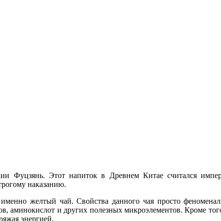
ии Фуцзянь. Этот напиток в Древнем Китае считался импера
строгому наказанию.
 именно желтый чай. Свойства данного чая просто феноменаль
в, аминокислот и других полезных микроэлементов. Кроме того
ряжая энергией.