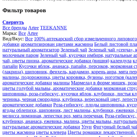
Фильтр товаров
Свернуть
Все бренды
Artee
TEEKANNE
Марка:
Все
Artee
Вид/Вкус:
Все
100% аптекарский сбор измельченного липового
добавки
ароматизирован цветами жасмина
Белый листовой пл
натуральный ароматизатор
Зеленый чай
Зеленый чай «сенча», 
молочным паром
Зеленый чай, кусочки имбиря, натуральные а
чай, цветы пиона, ароматические добавки (вишня)
календула
к
папайи
Кусочки яблок, ананаса, папайи, персиков, морковная 
(лакрица), шиповник, фенхель, кардамон, корень аира, мята пе
малины, подорожника, цветы коровяка, бузины, ноготков (кале
ароматические добавки
малины
Мармелад в форме мишек, роза 
цветы голубой мальвы, ароматические добавки
морковная стру
шиповника, роза-гибискус, кусочки яблок, клубники, листья к
черника, черная смородина, клубника, вересковый цвет, лепест
ароматические добавки
Роза-гибискус, плоды шиповника, кусоч
ягоды облепихи, шиповник, лист малины, клубники, ежевики, ма
мелисса лимонная, лепестки роз, мята перечная.
Роза-гибискус,
клубники, ананаса, ежевика, малина, цветы мальвы, натуральн
натуральные ароматические добавки
Улун
Фигурный белый ча
цветы жасмина
цветы клевера
Цветы ромашки лекарственной.