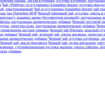
s, ломтики банана, листья клубники, кусочки клубники, натурал
и
Чай «Ройбуш» из кустарника Aspalathus linearis, кусочки минд
ный, пакетированный
Чай из кустарника Aspalathus linearis
чай тр
ные чаи Darjeeling BOP
Черный байховый чай, кусочки, цветы и 
монграсс), кошачьи лапки (бессмертник розовый), натуральные 
афлора, натуральные ароматические добавки
Черный листовой ч
дулы, лепестки розы, натуральные ароматические добавки
Черны
 добавлением листьев тимьяна
Черный чай Юннань, красный пуэр
ие добавки
Черный чай, зеленый чай, цветы жасмина, лепестки 
льные ароматические добавки
Черный чай, кусочки клубники, ли
Черный чай, масло бергамота
Черный чай, цедра апельсина, цве
емляники, сублимированные кусочки малины, цветы сафлора, на
еские добавки