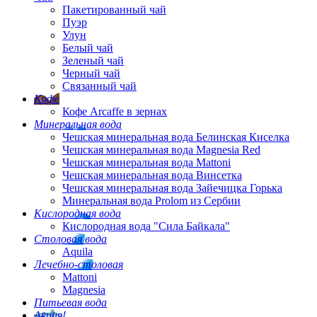
Пакетированный чай
Пуэр
Улун
Белый чай
Зеленый чай
Черный чай
Связанный чай
Кофе
Кофе Arcaffe в зернах
Минеральная вода
Чешская минеральная вода Белинская Киселка
Чешская минеральная вода Magnesia Red
Чешская минеральная вода Mattoni
Чешская минеральная вода Винсетка
Чешская минеральная вода Зайечицка Горька
Минеральная вода Prolom из Сербии
Кислородная вода
Кислородная вода "Сила Байкала"
Столовая вода
Aquila
Лечебно-столовая
Mattoni
Magnesia
Питьевая вода
Акция!