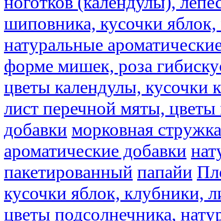
ноготков (календулы), лепе
шиповника, кусочки яблок, 
натуральные ароматические
форме мишек, роза гибискус
цветы календулы, кусочки к
лист перечной мяты, цветы
добавки
морковная стружк
ароматические добавки
нат
пакетированный
папайи
Пл
кусочки яблок, клубники, л
цветы подсолнечника, нату