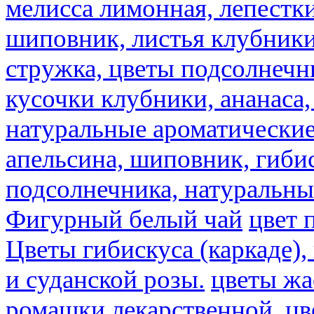
мелисса лимонная, лепестки
шиповник, листья клубники,
стружка, цветы подсолнечни
кусочки клубники, ананаса,
натуральные ароматические
апельсина, шиповник, гибис
подсолнечника, натуральны
Фигурный белый чай
цвет 
Цветы гибискуса (каркаде)
и суданской розы.
цветы ж
ромашки лекарственной.
цв