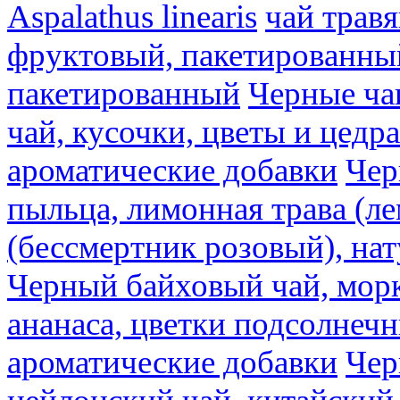
Aspalathus linearis
чай трав
фруктовый, пакетированны
пакетированный
Черные ча
чай, кусочки, цветы и цедр
ароматические добавки
Чер
пыльца, лимонная трава (ле
(бессмертник розовый), на
Черный байховый чай, морк
ананаса, цветки подсолнечн
ароматические добавки
Чер