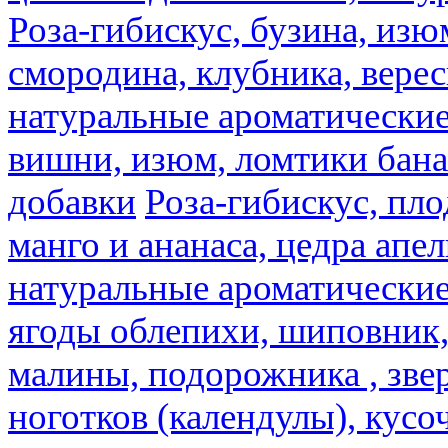
Роза-гибискус, бузина, изю
смородина, клубника, верес
натуральные ароматические
вишни, изюм, ломтики бана
добавки
Роза-гибискус, пл
манго и ананаса, цедра апел
натуральные ароматические
ягоды облепихи, шиповник,
малины, подорожника , звер
ноготков (календулы), кусоч