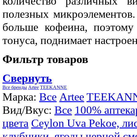
количество различных в
полезных микроэлементов.
больше кофеина, поэтому
тонуса, поднимает настроен
Фильтр товаров
Свернуть
Все бренды
Artee
TEEKANNE
Марка:
Все
Artee
TEEKAN
Вид/Вкус:
Все
100% аптека
цвета
Ceylon Uva Pekoe, ли
клубники, ягоды черной см