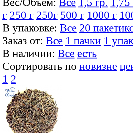
Вес/Объем:
Все
1,5 гр.
1,75 
г
250 г
250г
500 г
1000 г
10
В упаковке:
Все
20 пакетик
Заказ от:
Все
1 пачки
1 упа
В наличии:
Все
есть
Сортировать по
новизне
це
1
2