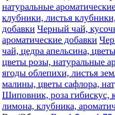
натуральные ароматические
клубники, листья клубники
добавки
Черный чай, кусоч
ароматические добавки
Чер
чай, цедра апельсина, цвет
цветы розы, натуральные а
ягоды облепихи, листья зе
малины, цветы сафлора, на
Шиповник, роза гибискус, к
лимона, клубника, аромати