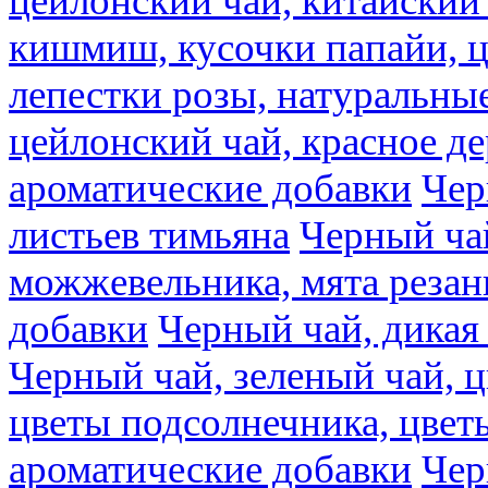
цейлонский чай, китайский 
кишмиш, кусочки папайи, ц
лепестки розы, натуральны
цейлонский чай, красное де
ароматические добавки
Чер
листьев тимьяна
Черный ча
можжевельника, мята резан
добавки
Черный чай, дикая
Черный чай, зеленый чай, ц
цветы подсолнечника, цвет
ароматические добавки
Чер