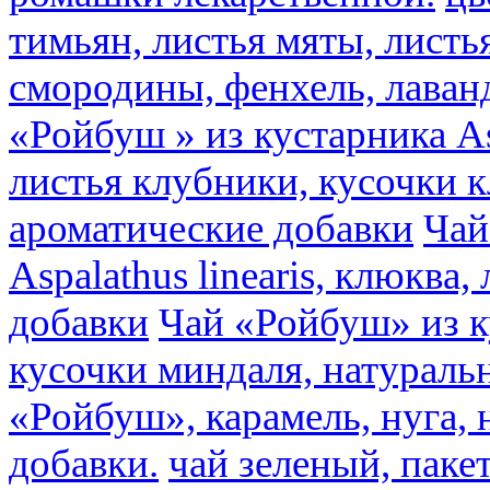
тимьян, листья мяты, листь
смородины, фенхель, лаван
«Ройбуш » из кустарника Asp
листья клубники, кусочки 
ароматические добавки
Чай
Aspalathus linearis, клюква
добавки
Чай «Ройбуш» из ку
кусочки миндаля, натураль
«Ройбуш», карамель, нуга,
добавки.
чай зеленый, пак