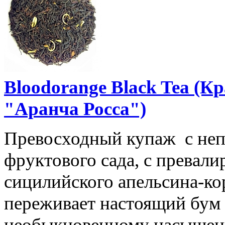
Bloodorange Black Tea (
"Аранча Росса")
Превосходный купаж с неп
фруктового сада, с прева
сицилийского апельсина-ко
переживает настоящий бум 
необыкновенному насыщенн