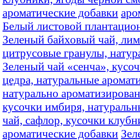
ароматические добавки
аро
Белый листовой плантацио
Зеленый байховый чай, лимо
цитрусовые гранулы, натур
Зеленый чай «сенча», кусо
цедра, натуральные аромат
натурально ароматизирова
кусочки имбиря, натуральн
чай, сафлор, кусочки клубн
ароматические добавки
Зел