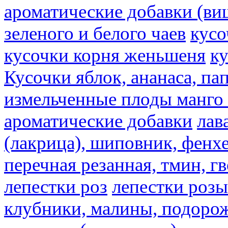
ароматические добавки (ви
зеленого и белого чаев
кусо
кусочки корня женьшеня
к
Кусочки яблок, ананаса, па
измельченные плоды манго 
ароматические добавки
лав
(лакрица), шиповник, фенхе
перечная резанная, тмин, г
лепестки роз
лепестки розы
клубники, малины, подорож