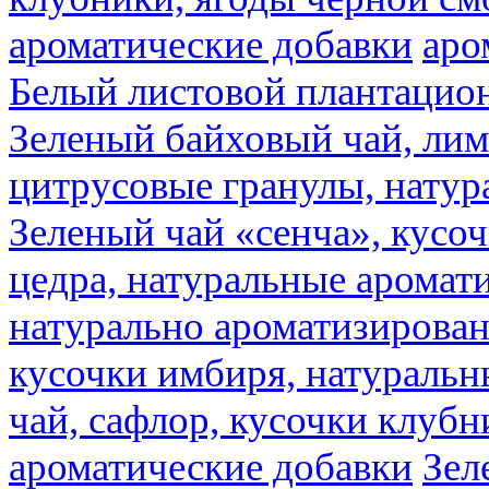
ароматические добавки
аро
Белый листовой плантацио
Зеленый байховый чай, лимо
цитрусовые гранулы, натур
Зеленый чай «сенча», кусо
цедра, натуральные аромат
натурально ароматизирова
кусочки имбиря, натуральн
чай, сафлор, кусочки клубн
ароматические добавки
Зел