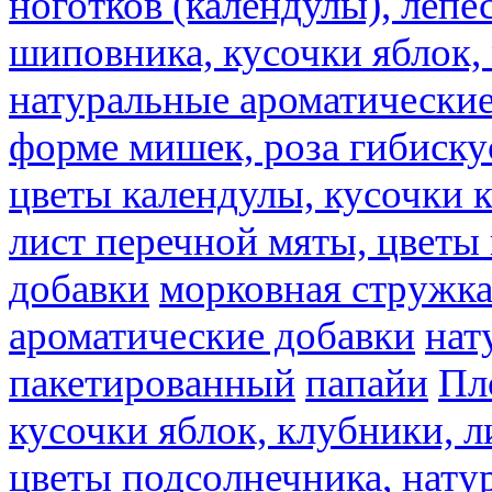
ноготков (календулы), лепе
шиповника, кусочки яблок, 
натуральные ароматические
форме мишек, роза гибискус
цветы календулы, кусочки к
лист перечной мяты, цветы
добавки
морковная стружк
ароматические добавки
нат
пакетированный
папайи
Пл
кусочки яблок, клубники, л
цветы подсолнечника, нату