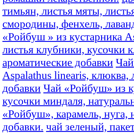
тимьян, листья мяты, листь
смородины, фенхель, лаван
«Ройбуш » из кустарника Asp
листья клубники, кусочки 
ароматические добавки
Чай
Aspalathus linearis, клюква
добавки
Чай «Ройбуш» из ку
кусочки миндаля, натураль
«Ройбуш», карамель, нуга,
добавки.
чай зеленый, пак