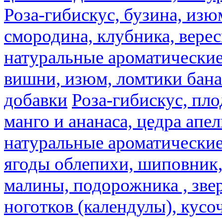
Роза-гибискус, бузина, изю
смородина, клубника, верес
натуральные ароматические
вишни, изюм, ломтики бана
добавки
Роза-гибискус, пл
манго и ананаса, цедра апел
натуральные ароматические
ягоды облепихи, шиповник,
малины, подорожника , звер
ноготков (календулы), кусоч