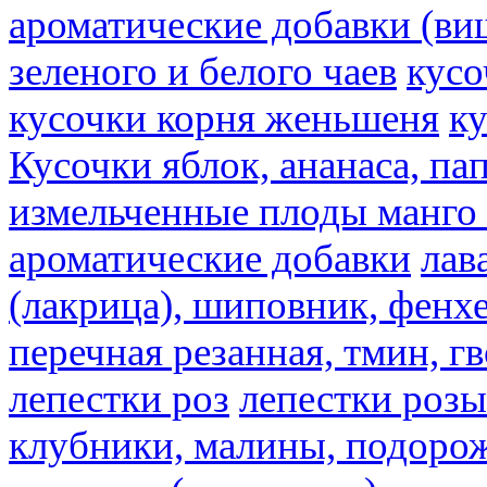
ароматические добавки (ви
зеленого и белого чаев
кусо
кусочки корня женьшеня
к
Кусочки яблок, ананаса, па
измельченные плоды манго 
ароматические добавки
лав
(лакрица), шиповник, фенхе
перечная резанная, тмин, г
лепестки роз
лепестки розы
клубники, малины, подорож