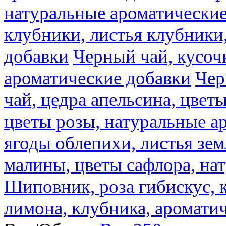
натуральные ароматические
клубники, листья клубники
добавки
Черный чай, кусоч
ароматические добавки
Чер
чай, цедра апельсина, цвет
цветы розы, натуральные а
ягоды облепихи, листья зе
малины, цветы сафлора, на
Шиповник, роза гибискус, к
лимона, клубника, аромати