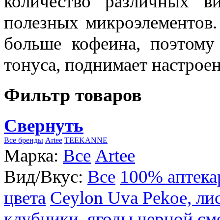
количество различных в
полезных микроэлементов.
больше кофеина, поэтому
тонуса, поднимает настроен
Фильтр товаров
Свернуть
Все бренды
Artee
TEEKANNE
Марка:
Все
Artee
Вид/Вкус:
Все
100% аптека
цвета
Ceylon Uva Pekoe, ли
клубники, ягоды черной см