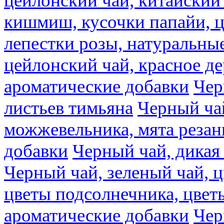
цейлонский чай, китайский 
кишмиш, кусочки папайи, ц
лепестки розы, натуральны
цейлонский чай, красное де
ароматические добавки
Чер
листьев тимьяна
Черный ча
можжевельника, мята резан
добавки
Черный чай, дикая
Черный чай, зеленый чай, ц
цветы подсолнечника, цвет
ароматические добавки
Чер