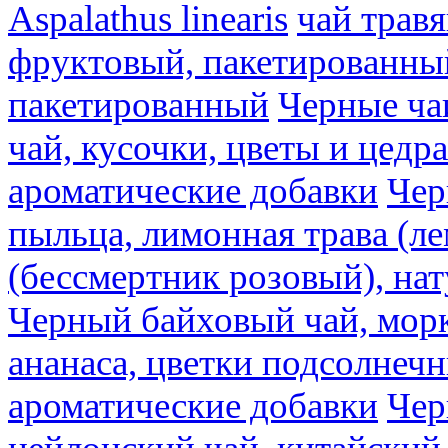
Aspalathus linearis
чай трав
фруктовый, пакетированны
пакетированный
Черные ча
чай, кусочки, цветы и цедр
ароматические добавки
Чер
пыльца, лимонная трава (ле
(бессмертник розовый), на
Черный байховый чай, морк
ананаса, цветки подсолнечн
ароматические добавки
Чер