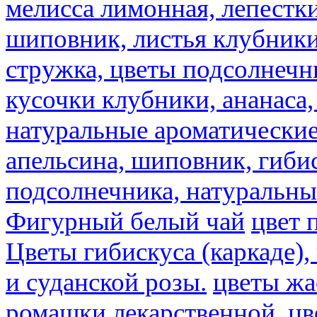
мелисса лимонная, лепестки
шиповник, листья клубники,
стружка, цветы подсолнечни
кусочки клубники, ананаса,
натуральные ароматические
апельсина, шиповник, гибис
подсолнечника, натуральны
Фигурный белый чай
цвет 
Цветы гибискуса (каркаде)
и суданской розы.
цветы ж
ромашки лекарственной.
цв