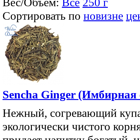
Вес/Объем:
Все
250 г
Сортировать по
новизне
це
Sencha Ginger (Имбирная 
Нежный, согревающий купаж
экологически чистого корн
придает напитку богатый, 