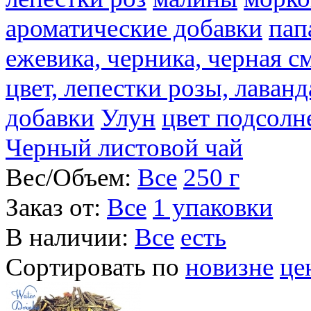
ароматические добавки
пап
ежевика, черника, черная с
цвет, лепестки розы, лаван
добавки
Улун
цвет подсолн
Черный листовой чай
Вес/Объем:
Все
250 г
Заказ от:
Все
1 упаковки
В наличии:
Все
есть
Сортировать по
новизне
це