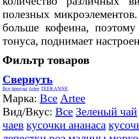
количество различных в
полезных микроэлементов.
больше кофеина, поэтому
тонуса, поднимает настроен
Фильтр товаров
Свернуть
Все бренды
Artee
TEEKANNE
Марка:
Все
Artee
Вид/Вкус:
Все
Зеленый чай
чаев
кусочки ананаса
кусоч
лепестки роз
малины
морко