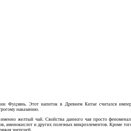
ии Фуцзянь. Этот напиток в Древнем Китае считался импера
строгому наказанию.
 именно желтый чай. Свойства данного чая просто феноменаль
в, аминокислот и других полезных микроэлементов. Кроме того
ряжая энергией.