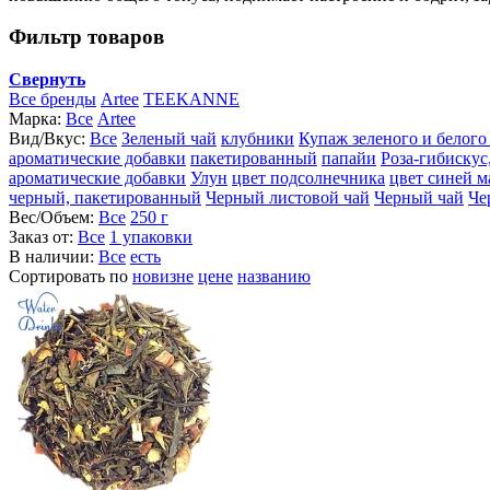
Фильтр товаров
Свернуть
Все бренды
Artee
TEEKANNE
Марка:
Все
Artee
Вид/Вкус:
Все
Зеленый чай
клубники
Купаж зеленого и белого
ароматические добавки
пакетированный
папайи
Роза-гибискус
ароматические добавки
Улун
цвет подсолнечника
цвет синей 
черный, пакетированный
Черный листовой чай
Черный чай
Че
Вес/Объем:
Все
250 г
Заказ от:
Все
1 упаковки
В наличии:
Все
есть
Сортировать по
новизне
цене
названию