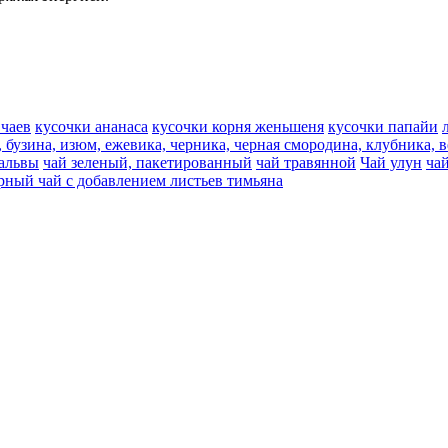
 чаев
кусочки ананаса
кусочки корня женьшеня
кусочки папайи
, бузина, изюм, ежевика, черника, черная смородина, клубника, 
мальвы
чай зеленый, пакетированный
чай травянной
Чай улун
ча
рный чай с добавлением листьев тимьяна