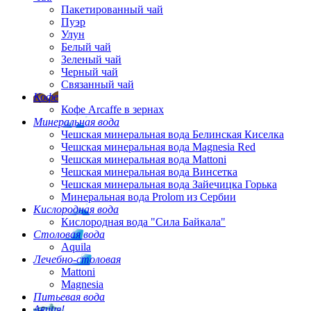
Пакетированный чай
Пуэр
Улун
Белый чай
Зеленый чай
Черный чай
Связанный чай
Кофе
Кофе Arcaffe в зернах
Минеральная вода
Чешская минеральная вода Белинская Киселка
Чешская минеральная вода Magnesia Red
Чешская минеральная вода Mattoni
Чешская минеральная вода Винсетка
Чешская минеральная вода Зайечицка Горька
Минеральная вода Prolom из Сербии
Кислородная вода
Кислородная вода "Сила Байкала"
Столовая вода
Aquila
Лечебно-столовая
Mattoni
Magnesia
Питьевая вода
Акция!