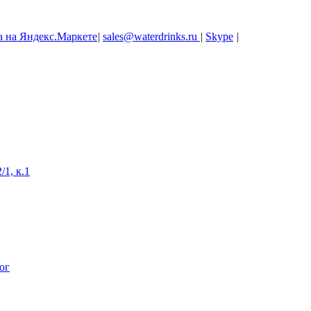
|
sales@waterdrinks.ru
|
Skype
|
/1, к.1
ог