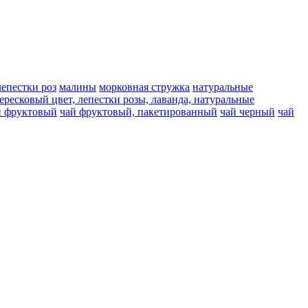
лепестки роз
малины
морковная стружка
натуральные
вересковый цвет, лепестки розы, лаванда, натуральные
й фруктовый
чай фруктовый, пакетированный
чай черный
чай