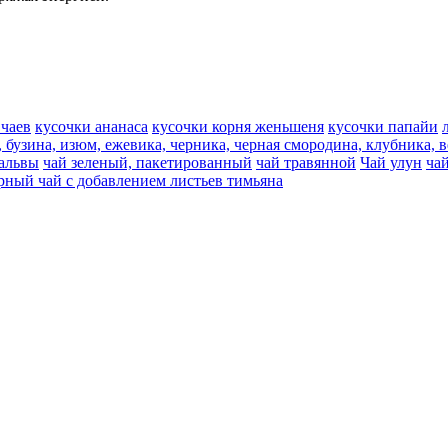
 чаев
кусочки ананаса
кусочки корня женьшеня
кусочки папайи
, бузина, изюм, ежевика, черника, черная смородина, клубника, 
мальвы
чай зеленый, пакетированный
чай травянной
Чай улун
ча
рный чай с добавлением листьев тимьяна