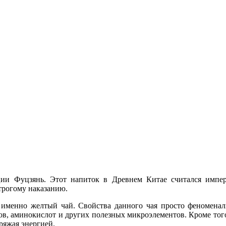
ии Фуцзянь. Этот напиток в Древнем Китае считался импера
строгому наказанию.
 именно желтый чай. Свойства данного чая просто феноменаль
в, аминокислот и других полезных микроэлементов. Кроме того
ряжая энергией.