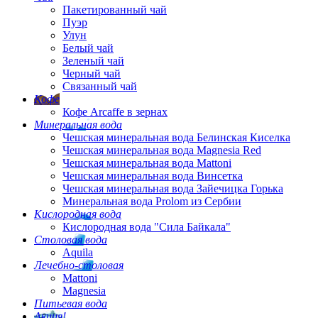
Пакетированный чай
Пуэр
Улун
Белый чай
Зеленый чай
Черный чай
Связанный чай
Кофе
Кофе Arcaffe в зернах
Минеральная вода
Чешская минеральная вода Белинская Киселка
Чешская минеральная вода Magnesia Red
Чешская минеральная вода Mattoni
Чешская минеральная вода Винсетка
Чешская минеральная вода Зайечицка Горька
Минеральная вода Prolom из Сербии
Кислородная вода
Кислородная вода "Сила Байкала"
Столовая вода
Aquila
Лечебно-столовая
Mattoni
Magnesia
Питьевая вода
Акция!