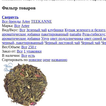
Фильтр товаров
Свернуть
Все бренды
Artee
TEEKANNE
Марка:
Все
Artee
Вид/Вкус:
Все
Зеленый чай
клубники
Купаж зеленого и белого
ароматические добавки
пакетированный
папайи
Роза-гибискус
ароматические добавки
Улун
цвет подсолнечника
цвет синей 
черный, пакетированный
Черный листовой чай
Черный чай
Че
Вес/Объем:
Все
250 г
Заказ от:
Все
1 упаковки
В наличии:
Все
есть
Сортировать по
новизне
цене
названию