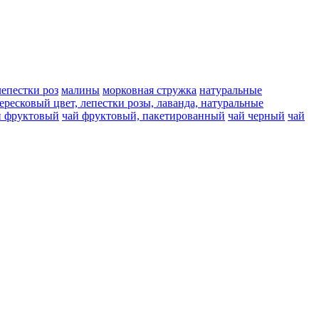
лепестки роз
малины
морковная стружка
натуральные
вересковый цвет, лепестки розы, лаванда, натуральные
й фруктовый
чай фруктовый, пакетированный
чай черный
чай