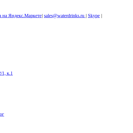
|
sales@waterdrinks.ru
|
Skype
|
/1, к.1
ог