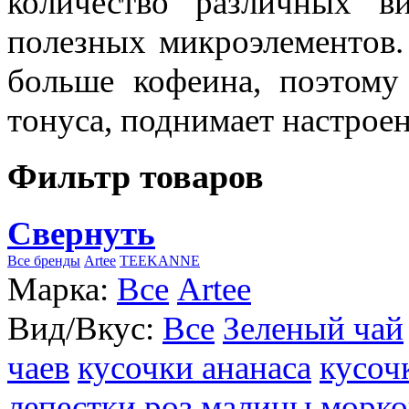
количество различных в
полезных микроэлементов.
больше кофеина, поэтому
тонуса, поднимает настроен
Фильтр товаров
Свернуть
Все бренды
Artee
TEEKANNE
Марка:
Все
Artee
Вид/Вкус:
Все
Зеленый чай
чаев
кусочки ананаса
кусоч
лепестки роз
малины
морко