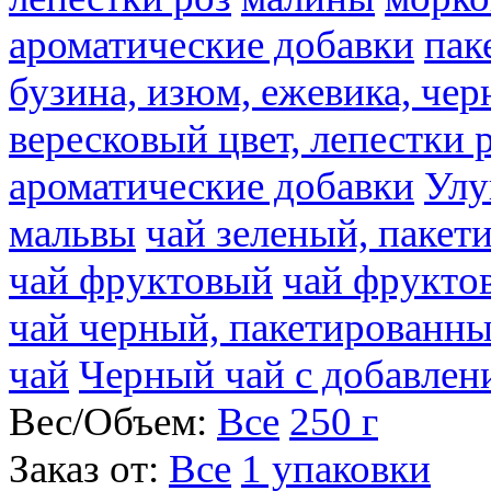
ароматические добавки
пак
бузина, изюм, ежевика, чер
вересковый цвет, лепестки 
ароматические добавки
Улу
мальвы
чай зеленый, паке
чай фруктовый
чай фрукто
чай черный, пакетированн
чай
Черный чай с добавлен
Вес/Объем:
Все
250 г
Заказ от:
Все
1 упаковки