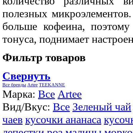
количество различных в
полезных микроэлементов.
больше кофеина, поэтому
тонуса, поднимает настроен
Фильтр товаров
Свернуть
Все бренды
Artee
TEEKANNE
Марка:
Все
Artee
Вид/Вкус:
Все
Зеленый чай
чаев
кусочки ананаса
кусоч
лепестки роз
малины
морко