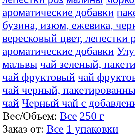
ароматические добавки
пак
бузина, изюм, ежевика, чер
вересковый цвет, лепестки 
ароматические добавки
Улу
мальвы
чай зеленый, паке
чай фруктовый
чай фрукто
чай черный, пакетированн
чай
Черный чай с добавлен
Вес/Объем:
Все
250 г
Заказ от:
Все
1 упаковки