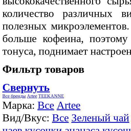
высококачественного сыр
количество различных в
полезных микроэлементов.
больше кофеина, поэтому
тонуса, поднимает настроен
Фильтр товаров
Свернуть
Все бренды
Artee
TEEKANNE
Марка:
Все
Artee
Вид/Вкус:
Все
Зеленый чай
чаев
кусочки ананаса
кусоч