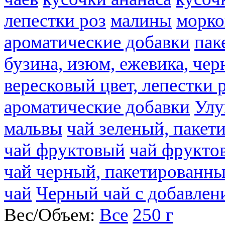
лепестки роз
малины
морко
ароматические добавки
пак
бузина, изюм, ежевика, чер
вересковый цвет, лепестки 
ароматические добавки
Улу
мальвы
чай зеленый, паке
чай фруктовый
чай фрукто
чай черный, пакетированн
чай
Черный чай с добавлен
Вес/Объем:
Все
250 г