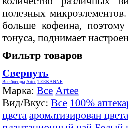
количество различных в
полезных микроэлементов.
больше кофеина, поэтому
тонуса, поднимает настроен
Фильтр товаров
Свернуть
Все бренды
Artee
TEEKANNE
Марка:
Все
Artee
Вид/Вкус:
Все
100% аптека
цвета
ароматизирован цвет
плантационный чай
Белый 