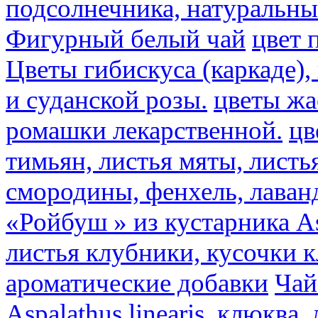
подсолнечника, натуральны
Фигурный белый чай
цвет 
Цветы гибискуса (каркаде)
и суданской розы.
цветы ж
ромашки лекарственной.
цв
тимьян, листья мяты, листь
смородины, фенхель, лаван
«Ройбуш » из кустарника Asp
листья клубники, кусочки 
ароматические добавки
Чай
Aspalathus linearis, клюква