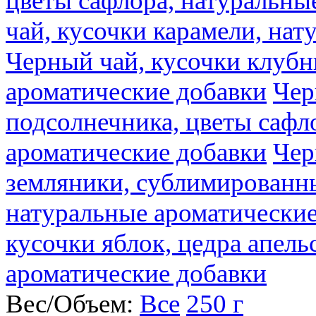
цветы сафлора, натуральны
чай, кусочки карамели, на
Черный чай, кусочки клубн
ароматические добавки
Чер
подсолнечника, цветы сафл
ароматические добавки
Чер
земляники, сублимированны
натуральные ароматические
кусочки яблок, цедра апель
ароматические добавки
Вес/Объем:
Все
250 г