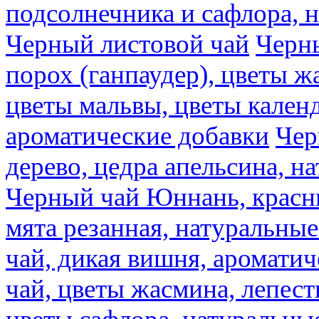
подсолнечника и сафлора, 
Черный листовой чай
Черны
порох (ганпаудер), цветы 
цветы мальвы, цветы кален
ароматические добавки
Чер
дерево, цедра апельсина, н
Черный чай Юннань, красн
мята резанная, натуральны
чай, дикая вишня, аромати
чай, цветы жасмина, лепест