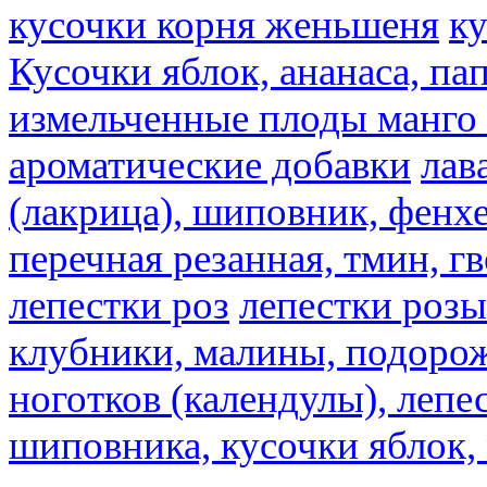
кусочки корня женьшеня
к
Кусочки яблок, ананаса, па
измельченные плоды манго 
ароматические добавки
лав
(лакрица), шиповник, фенхе
перечная резанная, тмин, г
лепестки роз
лепестки розы
клубники, малины, подорож
ноготков (календулы), лепе
шиповника, кусочки яблок, 