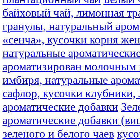
байховый чай, лимонная тр
гранулы, натуральный аром
«сенча», кусочки корня же
натуральные ароматические
ароматизирован молочным
имбиря, натуральные арома
сафлор, кусочки клубники,
ароматические добавки
Зел
ароматические добавки (ви
зеленого и белого чаев
кусо