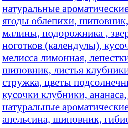
натуральные ароматические
ягоды облепихи, шиповник,
малины, подорожника , звер
ноготков (календулы), кусоч
мелисса лимонная, лепестки
шиповник, листья клубники,
стружка, цветы подсолнечни
кусочки клубники, ананаса,
натуральные ароматические
апельсина, шиповник, гибис