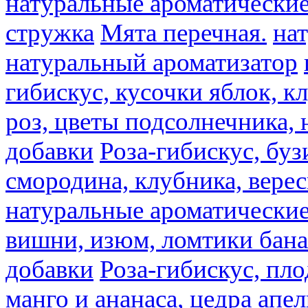
натуральные ароматические
стружка
Мята перечная.
на
натуральный ароматизатор
гибискус, кусочки яблок, к
роз, цветы подсолнечника,
добавки
Роза-гибискус, буз
смородина, клубника, верес
натуральные ароматические
вишни, изюм, ломтики бана
добавки
Роза-гибискус, пл
манго и ананаса, цедра апел