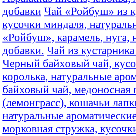
добавки
Чай «Ройбуш» из ку
кусочки миндаля, натураль
«Ройбуш», карамель, нуга,
добавки.
Чай из кустарника 
Черный байховый чай, кусо
королька, натуральные аро
байховый чай, медоносная 
(лемонграсс), кошачьи лапк
натуральные ароматические
морковная стружка, кусочки