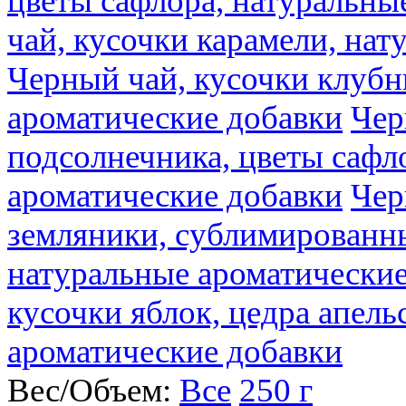
цветы сафлора, натуральны
чай, кусочки карамели, на
Черный чай, кусочки клубн
ароматические добавки
Чер
подсолнечника, цветы сафл
ароматические добавки
Чер
земляники, сублимированны
натуральные ароматические
кусочки яблок, цедра апель
ароматические добавки
Вес/Объем:
Все
250 г