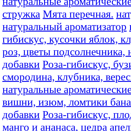
натуральные ароматические
стружка
Мята перечная.
на
натуральный ароматизатор
гибискус, кусочки яблок, к
роз, цветы подсолнечника,
добавки
Роза-гибискус, буз
смородина, клубника, верес
натуральные ароматические
вишни, изюм, ломтики бана
добавки
Роза-гибискус, пл
манго и ананаса, цедра апел