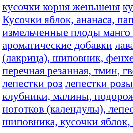
кусочки корня женьшеня
к
Кусочки яблок, ананаса, па
измельченные плоды манго 
ароматические добавки
лав
(лакрица), шиповник, фенхе
перечная резанная, тмин, г
лепестки роз
лепестки розы
клубники, малины, подорож
ноготков (календулы), лепе
шиповника, кусочки яблок, 