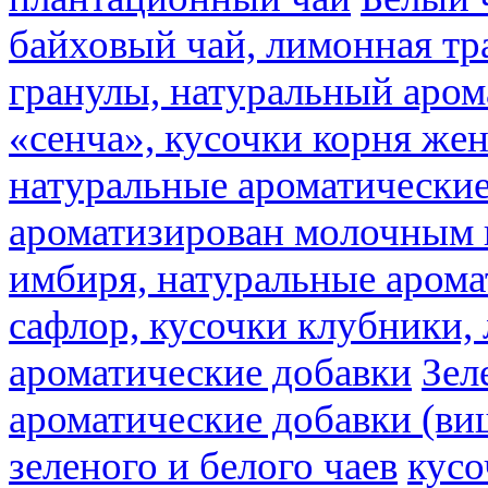
байховый чай, лимонная тр
гранулы, натуральный аром
«сенча», кусочки корня же
натуральные ароматические
ароматизирован молочным
имбиря, натуральные арома
сафлор, кусочки клубники,
ароматические добавки
Зел
ароматические добавки (ви
зеленого и белого чаев
кусо