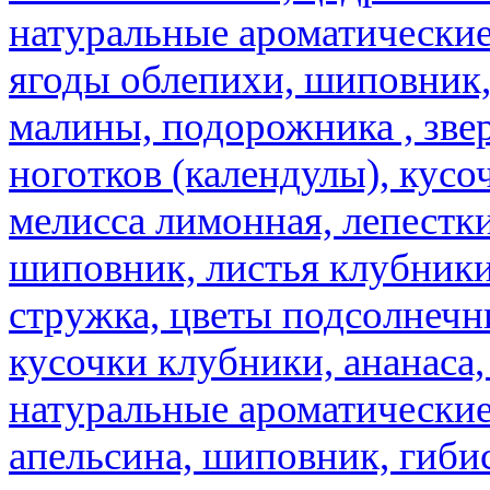
натуральные ароматические
ягоды облепихи, шиповник,
малины, подорожника , звер
ноготков (календулы), кусоч
мелисса лимонная, лепестки
шиповник, листья клубники,
стружка, цветы подсолнечни
кусочки клубники, ананаса,
натуральные ароматические
апельсина, шиповник, гибис