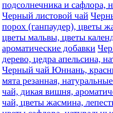
подсолнечника и сафлора, 
Черный листовой чай
Черны
порох (ганпаудер), цветы 
цветы мальвы, цветы кален
ароматические добавки
Чер
дерево, цедра апельсина, н
Черный чай Юннань, красн
мята резанная, натуральны
чай, дикая вишня, аромати
чай, цветы жасмина, лепест