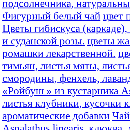
подсолнечника, натуральны
Фигурный белый чай
цвет 
Цветы гибискуса (каркаде)
и суданской розы.
цветы ж
ромашки лекарственной.
цв
тимьян, листья мяты, листь
смородины, фенхель, лаван
«Ройбуш » из кустарника Asp
листья клубники, кусочки 
ароматические добавки
Чай
Aspalathus linearis, клюква