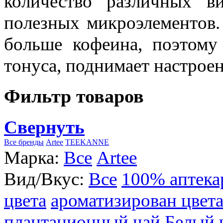
количество различных в
полезных микроэлементов.
больше кофеина, поэтому
тонуса, поднимает настроен
Фильтр товаров
Свернуть
Все бренды
Artee
TEEKANNE
Марка:
Все
Artee
Вид/Вкус:
Все
100% аптека
цвета
ароматизирован цвет
плантационный чай
Белый 