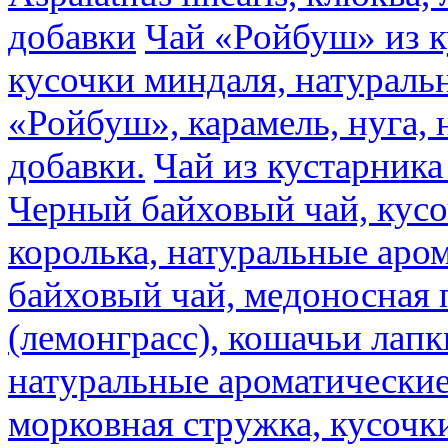
добавки
Чай «Ройбуш» из ку
кусочки миндаля, натураль
«Ройбуш», карамель, нуга,
добавки.
Чай из кустарника 
Черный байховый чай, кусо
королька, натуральные аро
байховый чай, медоносная 
(лемонграсс), кошачьи лапк
натуральные ароматические
морковная стружка, кусочки