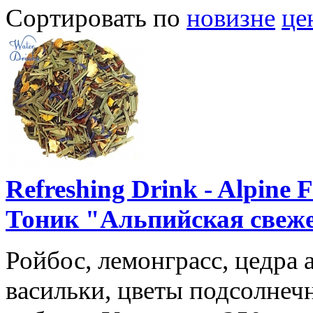
Сортировать по
новизне
це
Refreshing Drink - Alpine
Тоник "Альпийская свеже
Ройбос, лемонграсc, цедра 
васильки, цветы подсолнеч