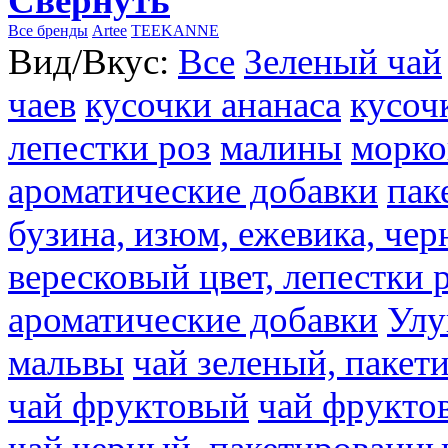
Свернуть
Все бренды
Artee
TEEKANNE
Вид/Вкус:
Все
Зеленый чай
чаев
кусочки ананаса
кусоч
лепестки роз
малины
морко
ароматические добавки
пак
бузина, изюм, ежевика, чер
вересковый цвет, лепестки 
ароматические добавки
Улу
мальвы
чай зеленый, паке
чай фруктовый
чай фрукто