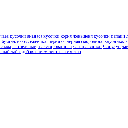
 чаев
кусочки ананаса
кусочки корня женьшеня
кусочки папайи
, бузина, изюм, ежевика, черника, черная смородина, клубника, 
мальвы
чай зеленый, пакетированный
чай травянной
Чай улун
ча
рный чай с добавлением листьев тимьяна