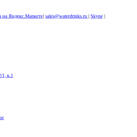
|
sales@waterdrinks.ru
|
Skype
|
/1, к.1
ог