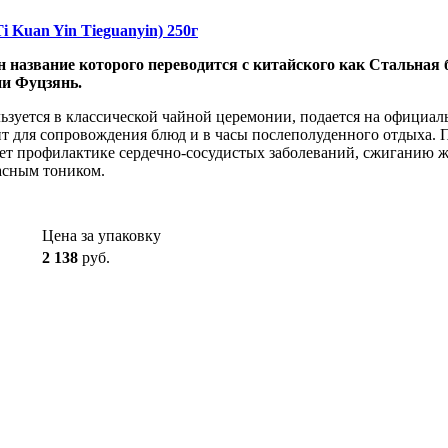
 Kuan Yin Tieguanyin) 250г
н название которого переводится с китайского как Стальная
ии Фуцзянь.
ьзуется в классической чайной церемонии, подается на официал
ит для сопровождения блюд и в часы послеполуденного отдыха. П
ует профилактике сердечно-сосудистых заболеваний, сжиганию ж
асным тоником.
Цена за упаковку
2 138
руб.