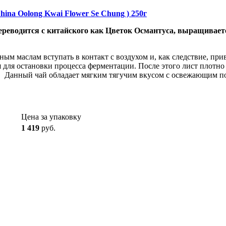
ina Oolong Kwai Flower Se Chung ) 250г
переводится с китайского как Цветок Османтуса, выращивае
ным маслам вступать в контакт с воздухом и, как следствие, пр
 для остановки процесса ферментации. После этого лист плотно
я. Данный чай обладает мягким тягучим вкусом с освежающим по
Цена за упаковку
1 419
руб.