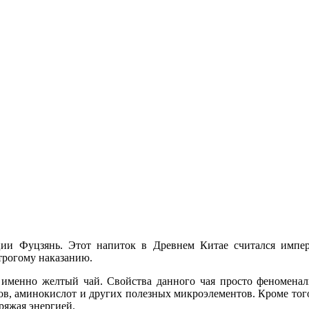
ии Фуцзянь. Этот напиток в Древнем Китае считался импера
строгому наказанию.
 именно желтый чай. Свойства данного чая просто феноменаль
в, аминокислот и других полезных микроэлементов. Кроме того
ряжая энергией.