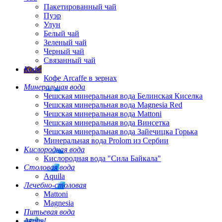
Пакетированный чай
Пуэр
Улун
Белый чай
Зеленый чай
Черный чай
Связанный чай
Кофе
Кофе Arcaffe в зернах
Минеральная вода
Чешская минеральная вода Белинская Киселка
Чешская минеральная вода Magnesia Red
Чешская минеральная вода Mattoni
Чешская минеральная вода Винсетка
Чешская минеральная вода Зайечицка Горька
Минеральная вода Prolom из Сербии
Кислородная вода
Кислородная вода "Сила Байкала"
Столовая вода
Aquila
Лечебно-столовая
Mattoni
Magnesia
Питьевая вода
Акция!