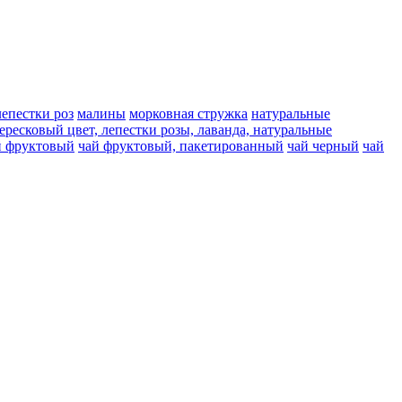
лепестки роз
малины
морковная стружка
натуральные
вересковый цвет, лепестки розы, лаванда, натуральные
й фруктовый
чай фруктовый, пакетированный
чай черный
чай