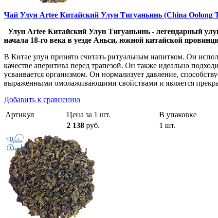
Чай Улун Artee Китайский Улун Тигуаньинь (China Oolong Ti
Улун Artee Китайский Улун Тигуаньинь
- легендарный улу
начала 18-го века в уезде Аньси, южной китайской провинц
В Китае улун принято считать ритуальным напитком. Он испол
качестве аперитива перед трапезой. Он также идеально подход
усваивается организмом. Он нормализует давление, способств
выраженными омолаживающими свойствами и является прекр
Добавить к сравнению
Артикул
Цена за 1 шт.
В упаковке
2 138
руб.
1 шт.