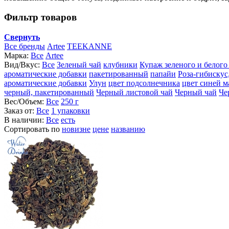
Фильтр товаров
Свернуть
Все бренды
Artee
TEEKANNE
Марка:
Все
Artee
Вид/Вкус:
Все
Зеленый чай
клубники
Купаж зеленого и белого
ароматические добавки
пакетированный
папайи
Роза-гибискус
ароматические добавки
Улун
цвет подсолнечника
цвет синей 
черный, пакетированный
Черный листовой чай
Черный чай
Че
Вес/Объем:
Все
250 г
Заказ от:
Все
1 упаковки
В наличии:
Все
есть
Сортировать по
новизне
цене
названию