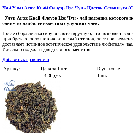
Чай Улун Artee Квай Флауэр Цзе Чун - Цветок Османтуса (Ch
Улун Artee Квай Флауэр Цзе Чун - чай название которого 
одним из наиболее известных улунских чаев.
После сбора листья скручиваются вручную, что позволяет эфир
приобретают золотисто-коричневый оттенок, лист прогревается
доставляет истинное эстетическое удовольствие любителям ча
Идеально подходит для дневного чаепития
Добавить к сравнению
Артикул
Цена за 1 шт.
В упаковке
1 419
руб.
1 шт.