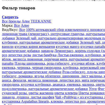
Фильтр товаров
Свернуть
Все бренды
Artee
TEEKANNE
Марка:
Все
Artee
Вид/Вкус:
Все
100% аптекарский сбор измельченного липового
лимонная трава (лемонграсс), цитрусовые гранулы, натуральн
добавки
Зеленый чай, натурально ароматизирован молочным п
клубники, натуральные ароматические добавки
Зеленый чай, ц
ванили
кусочки корня женьшеня
кусочки манго
кусочки папай
ароматические добавки
лаванда
Лемонграсс, корень солодки (л
роз
лепестки розы
листья бамбука
Листья ежевики, клубники, м
яблок, мелисса лимонная, перечная мята, натуральные аромати
папайи
Плоды шиповника, роза-гибискус, кусочки яблок, клуб
ежевика, черника, черная смородина, клубника, вересковый цве
натуральные ароматические добавки
Роза-гибискус, плоды шип
гибискус, ромашка, ягоды облепихи, шиповник, лист малины, к
аниса, фенхеля, мелисса лимонная, лепестки роз, мята перечная
смородина, кусочки клубники, ананаса, ежевика, малина, цвет
подсолнечника, натуральные ароматические добавки
Улун
Фиг
суданской розы.
цветы жасмина
цветы клевера
Цветы ромашки 
лаванда, душица, листья шалфея
Чай «Ройбуш » из кустарника A
кустарника Aspalathus linearis, клюква, лепестки роз, ароматич