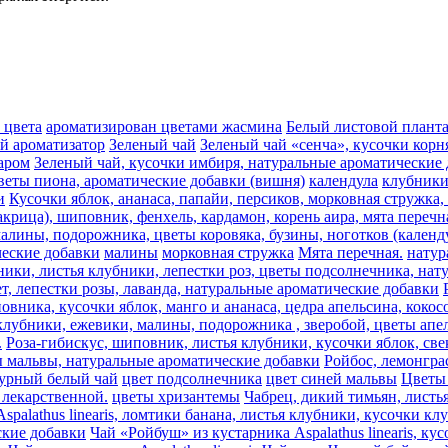
 цвета
ароматизирован цветами жасмина
Белый листовой плант
ый ароматизатор
Зеленый чай
Зеленый чай «сенча», кусочки корн
аром
Зеленый чай, кусочки имбиря, натуральные ароматические
веты пиона, ароматические добавки (вишня)
календула
клубник
и
Кусочки яблок, ананаса, папайи, персиков, морковная стружка
акрица), шиповник, фенхель, кардамон, корень аира, мята перечн
алины, подорожника, цветы коровяка, бузины, ноготков (календу
ческие добавки
малины
морковная стружка
Мята перечная.
натур
ники, листья клубники, лепестки роз, цветы подсолнечника, на
т, лепестки розы, лаванда, натуральные ароматические добавки
овника, кусочки яблок, манго и ананаса, цедра апельсина, коко
лубники, ежевики, малины, подорожника , зверобой, цветы апель
.
Роза-гибискус, шиповник, листья клубники, кусочки яблок, све
ы мальвы, натуральные ароматические добавки
Ройбос, лемонгра
урный белый чай
цвет подсолнечника
цвет синей мальвы
Цветы 
лекарственной.
цветы хризантемы
Чабрец, дикий тимьян, листь
spalathus linearis, ломтики банана, листья клубники, кусочки к
еские добавки
Чай «Ройбуш» из кустарника Aspalathus linearis, к