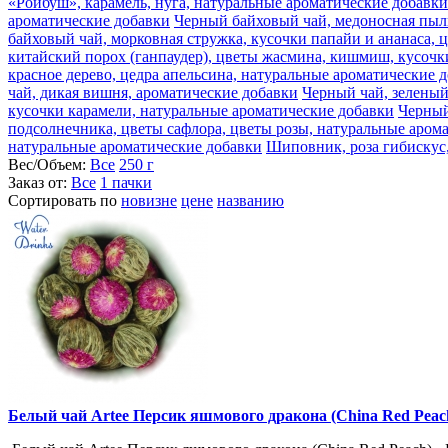
«Ройбуш», карамель, нуга, натуральные ароматические добавки
ароматические добавки
Черный байховый чай, медоносная пыль
байховый чай, морковная стружка, кусочки папайи и ананаса, 
китайский порох (ганпаудер), цветы жасмина, кишмиш, кусочк
красное дерево, цедра апельсина, натуральные ароматические 
чай, дикая вишня, ароматические добавки
Черный чай, зеленый
кусочки карамели, натуральные ароматические добавки
Черный
подсолнечника, цветы сафлора, цветы розы, натуральные аром
натуральные ароматические добавки
Шиповник, роза гибискус,
Вес/Объем:
Все
250 г
Заказ от:
Все
1 пачки
Сортировать по
новизне
цене
названию
Белый чай Artee Персик яшмового дракона (China Red Peach