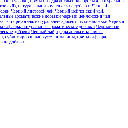
чай, кусочки, цветы и цедра апельсина-королька, натуральные
розовый), натуральные ароматические добавки
Черный
бавки
Черный листовой чай
Черный цейлонский чай,
ральные ароматические добавки
Черный цейлонский чай,
, мята резанная, натуральные ароматические добавки
Черный
ты сафлора, натуральные ароматические добавки
Черный чай,
ческие добавки
Черный чай, цедра апельсина, цветы
ки, сублимированные кусочки малины, цветы сафлора,
еские добавки