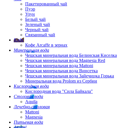
Пакетированный чай
Пуэр
Улун
Белый чай
Зеленый чай
Черный чай
Связанный чай
Кофе
Кофе Arcaffe в зернах
Минеральная вода
Чешская минеральная вода Белинская Киселка
Чешская минеральная вода Magnesia Red
Чешская минеральная вода Mattoni
Чешская минеральная вода Винсетка
Чешская минеральная вода Зайечицка Горька
Минеральная вода Prolom из Сербии
Кислородная вода
Кислородная вода "Сила Байкала"
Столовая вода
Aquila
Лечебно-столовая
Mattoni
Magnesia
Питьевая вода
Акция!