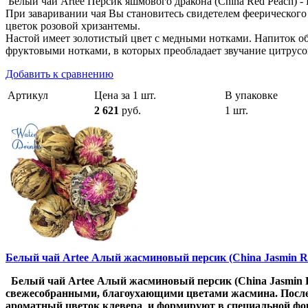
Белый чай Artee Персик яшмового дракона (China Red Peach) 
При заваривании чая Вы становитесь свидетелем феерического
цветок розовой хризантемы.
Настой имеет золотистый цвет с медными нотками. Напиток о
фруктовыми нотками, в которых преобладает звучание цитрусов
Добавить к сравнению
Артикул
Цена за 1 шт.
В упаковке
2 621
руб.
1 шт.
Белый чай Artee Алый жасминовый персик (China Jasmin Re
Белый чай Artee Алый жасминовый персик (China Jasmin Re
свежесобранными, благоухающими цветами жасмина. После 
ароматный цветок клевера и формируют в специальной фо