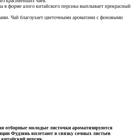
из красивейших чаев.
она в форме алого китайского персика выплывает прекрасный
нами. Чай благоухает цветочными ароматами с фоновыми
чая отборные молодые листочки ароматизируются
ции Фудзянь вплетают в связку сочных листьев
китайский персик.