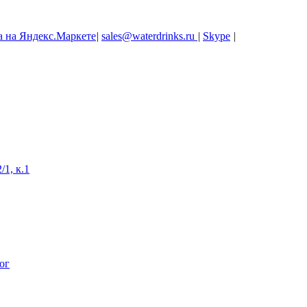
|
sales@waterdrinks.ru
|
Skype
|
/1, к.1
ог