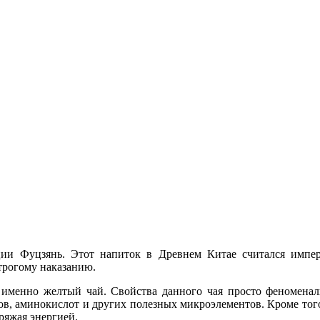
ии Фуцзянь. Этот напиток в Древнем Китае считался импера
строгому наказанию.
 именно желтый чай. Свойства данного чая просто феноменаль
в, аминокислот и других полезных микроэлементов. Кроме того
ряжая энергией.