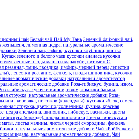
ационный чай
Белый чай Пай Му Тань
Зеленый байховый чай,
я женьшеня, лимонная цедра, натуральные ароматические
 добавки
Зеленый чай, сафлор, кусочки клубники, листья
и
Купаж зеленого и белого чаев
кусочки ананаса
кусочки
, измельченные плоды манго и маракуйи, витамин С,
ая резанная, тмин, гвоздика, имбирь, черный перец
лепестки
лы), лепестки роз, анис, фенхель, плоды шиповника, кусочки
альные ароматические добавки
натуральный ароматизатор
туральные ароматические добавки
Роза-гибискус, бузина, изюм,
Роза-гибискус, кусочки вишни, изюм, ломтики банана,
совая стружка, натуральные ароматические добавки
Роза-
сина , коровяка, ноготков (календулы), кусочки яблок, семена
кольная стружка, цветы подсолнечника, бузина, красная
сc, цедра апельсина, шиповник, гибискус, васильки, цветы
гибискуса (каркаде), плоды шиповника
Цветы гибискуса и
я мяты, листья малины, листья черной смородины, фенхель,
лубники, натуральные ароматические добавки
Чай «Ройбуш» из
усочки миндаля, натуральные ароматические добавки.
Чай