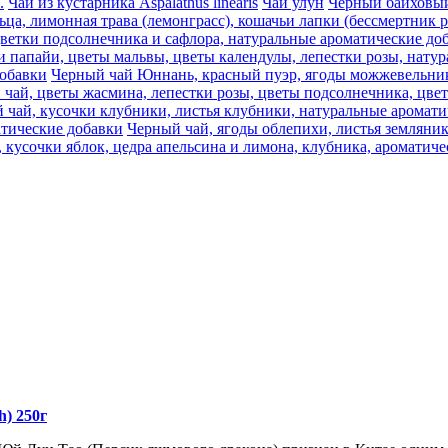
.
Чай из кустарника Aspalathus linearis
Чай улун
Черный байховый 
ца, лимонная трава (лемонграсс), кошачьи лапки (бессмертник 
цветки подсолнечника и сафлора, натуральные ароматические до
и папайи, цветы мальвы, цветы календулы, лепестки розы, нату
добавки
Черный чай Юннань, красный пуэр, ягоды можжевельника
 чай, цветы жасмина, лепестки розы, цветы подсолнечника, цве
 чай, кусочки клубники, листья клубники, натуральные аромати
атические добавки
Черный чай, ягоды облепихи, листья земляни
 кусочки яблок, цедра апельсина и лимона, клубника, ароматич
) 250г