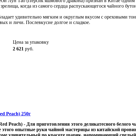
- Юй Лун Тао (Персик яшмового дракона) признан в Китае одним 
 зрелища, когда из самого сердца распускающегося чайного бут
бладает удивительно мягким и округлым вкусом с ореховыми то
ых и личи. Послевкусие долгое и сладкое.
Цена за упаковку
2 621
руб.
d Peach) 250г
d Peach) - Для приготовления этого деликатесного белого 
этого опытные руки чайной мастерицы из китайской провин
рме удивительный по красоте шарик, напоминающий спелый 