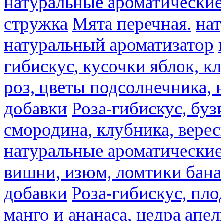
натуральные ароматические
стружка
Мята перечная.
на
натуральный ароматизатор
гибискус, кусочки яблок, к
роз, цветы подсолнечника,
добавки
Роза-гибискус, буз
смородина, клубника, верес
натуральные ароматические
вишни, изюм, ломтики бана
добавки
Роза-гибискус, пл
манго и ананаса, цедра апел