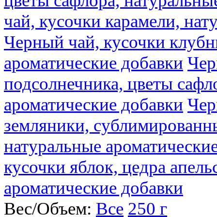
цветы сафлора, натуральны
чай, кусочки карамели, на
Черный чай, кусочки клубн
ароматические добавки
Чер
подсолнечника, цветы сафл
ароматические добавки
Чер
земляники, сублимированны
натуральные ароматические
кусочки яблок, цедра апель
ароматические добавки
Вес/Объем:
Все
250 г