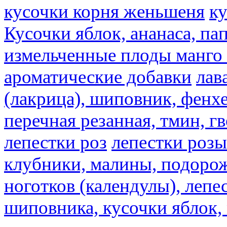
кусочки корня женьшеня
к
Кусочки яблок, ананаса, па
измельченные плоды манго 
ароматические добавки
лав
(лакрица), шиповник, фенхе
перечная резанная, тмин, г
лепестки роз
лепестки розы
клубники, малины, подорож
ноготков (календулы), лепе
шиповника, кусочки яблок, 