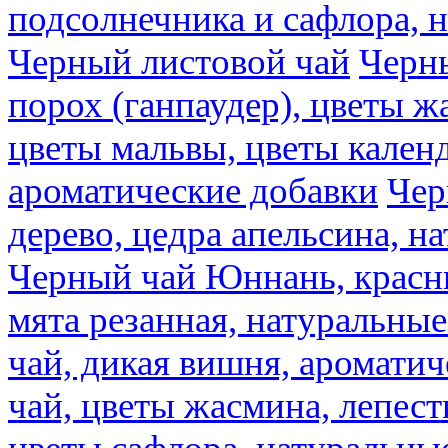
подсолнечника и сафлора, 
Черный листовой чай
Черны
порох (ганпаудер), цветы 
цветы мальвы, цветы кален
ароматические добавки
Чер
дерево, цедра апельсина, н
Черный чай Юннань, красн
мята резанная, натуральны
чай, дикая вишня, аромати
чай, цветы жасмина, лепест