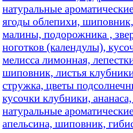
натуральные ароматические
ягоды облепихи, шиповник,
малины, подорожника , звер
ноготков (календулы), кусоч
мелисса лимонная, лепестки
шиповник, листья клубники,
стружка, цветы подсолнечни
кусочки клубники, ананаса,
натуральные ароматические
апельсина, шиповник, гибис