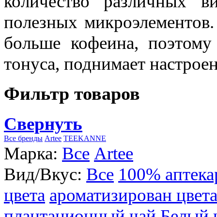
количество различных в
полезных микроэлементов.
больше кофеина, поэтому
тонуса, поднимает настроен
Фильтр товаров
Свернуть
Все бренды
Artee
TEEKANNE
Марка:
Все
Artee
Вид/Вкус:
Все
100% аптека
цвета
ароматизирован цвет
плантационный чай
Белый 