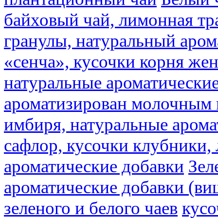
байховый чай, лимонная тр
гранулы, натуральный аром
«сенча», кусочки корня же
натуральные ароматические
ароматизирован молочным
имбиря, натуральные арома
сафлор, кусочки клубники,
ароматические добавки
Зел
ароматические добавки (ви
зеленого и белого чаев
кусо