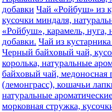
добавки
Чай «Ройбуш» из ку
кусочки миндаля, натураль
«Ройбуш», карамель, нуга,
добавки.
Чай из кустарника 
Черный байховый чай, кусо
королька, натуральные аро
байховый чай, медоносная 
(лемонграсс), кошачьи лапк
натуральные ароматические
морковная стружка, кусочки