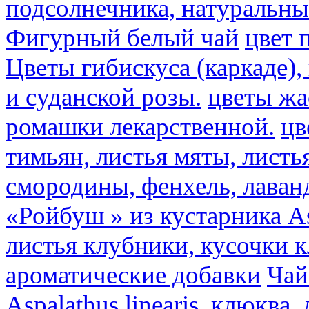
подсолнечника, натуральны
Фигурный белый чай
цвет 
Цветы гибискуса (каркаде)
и суданской розы.
цветы ж
ромашки лекарственной.
цв
тимьян, листья мяты, листь
смородины, фенхель, лаван
«Ройбуш » из кустарника Asp
листья клубники, кусочки 
ароматические добавки
Чай
Aspalathus linearis, клюква