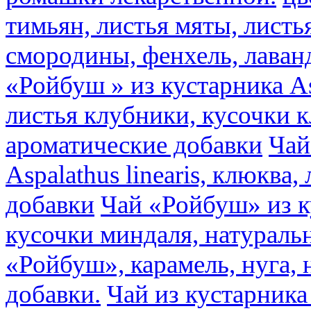
тимьян, листья мяты, листь
смородины, фенхель, лаван
«Ройбуш » из кустарника Asp
листья клубники, кусочки 
ароматические добавки
Чай
Aspalathus linearis, клюква
добавки
Чай «Ройбуш» из ку
кусочки миндаля, натураль
«Ройбуш», карамель, нуга,
добавки.
Чай из кустарника 