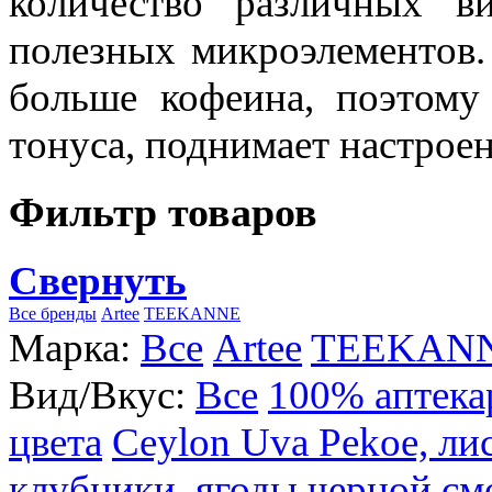
количество различных в
полезных микроэлементов.
больше кофеина, поэтому
тонуса, поднимает настроен
Фильтр товаров
Свернуть
Все бренды
Artee
TEEKANNE
Марка:
Все
Artee
TEEKAN
Вид/Вкус:
Все
100% аптека
цвета
Ceylon Uva Pekoe, ли
клубники, ягоды черной см