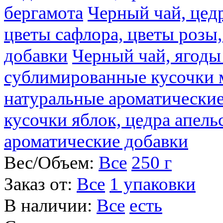
бергамота
Черный чай, цедр
цветы сафлора, цветы розы
добавки
Черный чай, ягоды
сублимированные кусочки 
натуральные ароматические
кусочки яблок, цедра апель
ароматические добавки
Вес/Объем:
Все
250 г
Заказ от:
Все
1 упаковки
В наличии:
Все
есть