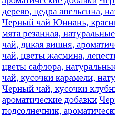
ароматические добавки
Чер
дерево, цедра апельсина, н
Черный чай Юннань, красн
мята резанная, натуральны
чай, дикая вишня, аромати
чай, цветы жасмина, лепест
цветы сафлора, натуральны
чай, кусочки карамели, на
Черный чай, кусочки клубн
ароматические добавки
Чер
подсолнечник, ароматическ