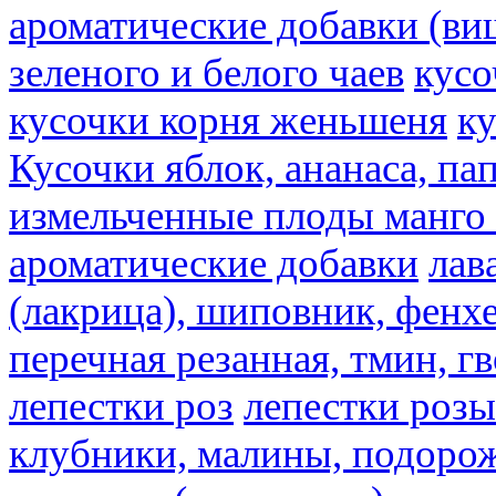
ароматические добавки (ви
зеленого и белого чаев
кусо
кусочки корня женьшеня
к
Кусочки яблок, ананаса, па
измельченные плоды манго 
ароматические добавки
лав
(лакрица), шиповник, фенхе
перечная резанная, тмин, г
лепестки роз
лепестки розы
клубники, малины, подорож