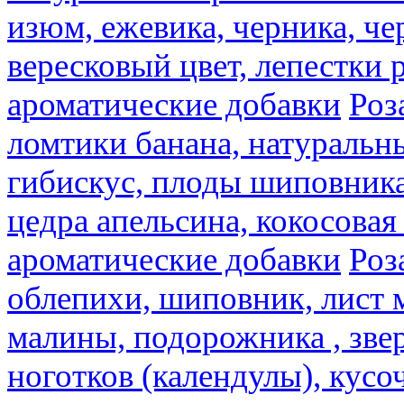
изюм, ежевика, черника, че
вересковый цвет, лепестки 
ароматические добавки
Роз
ломтики банана, натуральн
гибискус, плоды шиповника,
цедра апельсина, кокосовая
ароматические добавки
Роз
облепихи, шиповник, лист 
малины, подорожника , звер
ноготков (календулы), кусоч