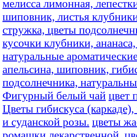
мелисса лимонная, лепестки
шиповник, листья клубники,
стружка, цветы подсолнечни
кусочки клубники, ананаса,
натуральные ароматические
апельсина, шиповник, гибис
подсолнечника, натуральны
Фигурный белый чай
цвет 
Цветы гибискуса (каркаде)
и суданской розы.
цветы ж
ромашки лекарственной.
цв