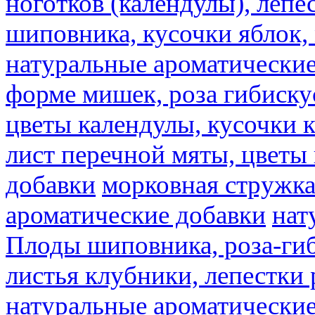
ноготков (календулы), лепе
шиповника, кусочки яблок, 
натуральные ароматические
форме мишек, роза гибискус
цветы календулы, кусочки к
лист перечной мяты, цветы
добавки
морковная стружк
ароматические добавки
нат
Плоды шиповника, роза-гиб
листья клубники, лепестки 
натуральные ароматические