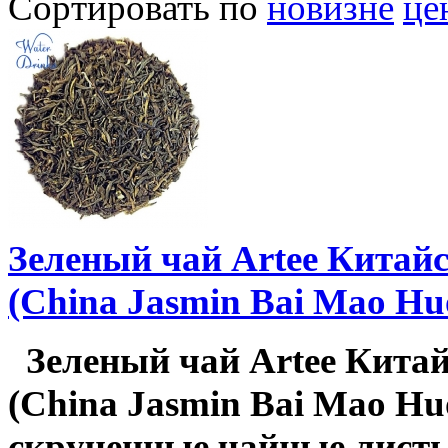
Сортировать по
новизне
це
Зеленый чай Artee Кита
(China Jasmin Bai Mao Hu
Зеленый чай Artee Кита
(China Jasmin Bai Mao Huo
скрученные чайные листь