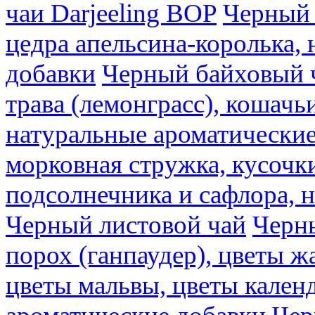
чаи Darjeeling BOP
Черный 
цедра апельсина-королька,
добавки
Черный байховый ч
трава (лемонграсс), кошачь
натуральные ароматические
морковная стружка, кусочки
подсолнечника и сафлора, 
Черный листовой чай
Черны
порох (ганпаудер), цветы 
цветы мальвы, цветы кален