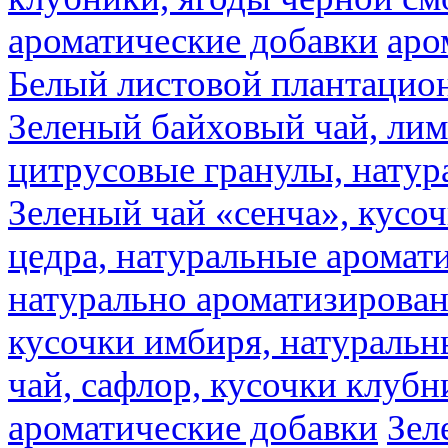
ароматические добавки
аро
Белый листовой плантацио
Зеленый байховый чай, лимо
цитрусовые гранулы, натур
Зеленый чай «сенча», кусо
цедра, натуральные аромат
натурально ароматизирова
кусочки имбиря, натуральн
чай, сафлор, кусочки клубн
ароматические добавки
Зел