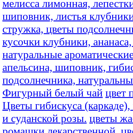
мелисса лимонная, лепестки
шиповник, листья клубники,
стружка, цветы подсолнечни
кусочки клубники, ананаса,
натуральные ароматические
апельсина, шиповник, гибис
подсолнечника, натуральны
Фигурный белый чай
цвет 
Цветы гибискуса (каркаде)
и суданской розы.
цветы ж
ромашки лекарственной.
цв