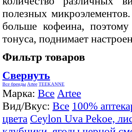
количество различных в
полезных микроэлементов.
больше кофеина, поэтому
тонуса, поднимает настроен
Фильтр товаров
Свернуть
Все бренды
Artee
TEEKANNE
Марка:
Все
Artee
Вид/Вкус:
Все
100% аптека
цвета
Ceylon Uva Pekoe, ли
клубники, ягоды черной см