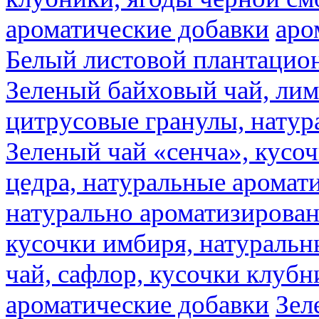
ароматические добавки
аро
Белый листовой плантацио
Зеленый байховый чай, лимо
цитрусовые гранулы, натур
Зеленый чай «сенча», кусо
цедра, натуральные аромат
натурально ароматизирова
кусочки имбиря, натуральн
чай, сафлор, кусочки клубн
ароматические добавки
Зел