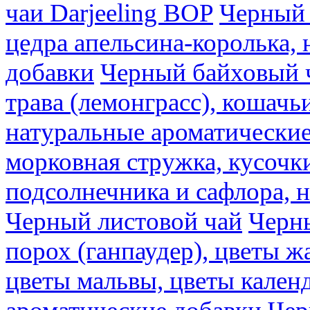
чаи Darjeeling BOP
Черный 
цедра апельсина-королька,
добавки
Черный байховый ч
трава (лемонграсс), кошачь
натуральные ароматические
морковная стружка, кусочки
подсолнечника и сафлора, 
Черный листовой чай
Черны
порох (ганпаудер), цветы 
цветы мальвы, цветы кален