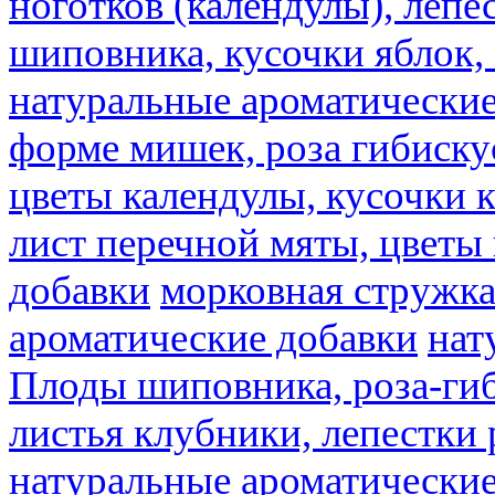
ноготков (календулы), лепе
шиповника, кусочки яблок, 
натуральные ароматические
форме мишек, роза гибискус
цветы календулы, кусочки к
лист перечной мяты, цветы
добавки
морковная стружк
ароматические добавки
нат
Плоды шиповника, роза-гиб
листья клубники, лепестки 
натуральные ароматические