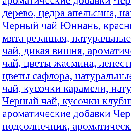
ароматические добавки
Чер
дерево, цедра апельсина, н
Черный чай Юннань, красн
мята резанная, натуральны
чай, дикая вишня, аромати
чай, цветы жасмина, лепест
цветы сафлора, натуральны
чай, кусочки карамели, на
Черный чай, кусочки клубн
ароматические добавки
Чер
подсолнечник, ароматическ