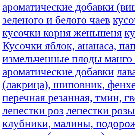
ароматические добавки (ви
зеленого и белого чаев
кусо
кусочки корня женьшеня
к
Кусочки яблок, ананаса, па
измельченные плоды манго 
ароматические добавки
лав
(лакрица), шиповник, фенхе
перечная резанная, тмин, г
лепестки роз
лепестки розы
клубники, малины, подорож