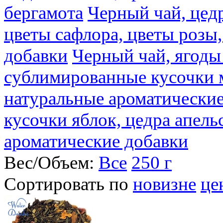
бергамота
Черный чай, цедр
цветы сафлора, цветы розы
добавки
Черный чай, ягоды
сублимированные кусочки 
натуральные ароматические
кусочки яблок, цедра апель
ароматические добавки
Вес/Объем:
Все
250 г
Сортировать по
новизне
це