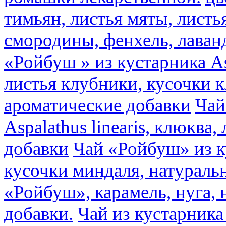
тимьян, листья мяты, листь
смородины, фенхель, лаван
«Ройбуш » из кустарника Asp
листья клубники, кусочки 
ароматические добавки
Чай
Aspalathus linearis, клюква
добавки
Чай «Ройбуш» из ку
кусочки миндаля, натураль
«Ройбуш», карамель, нуга,
добавки.
Чай из кустарника 