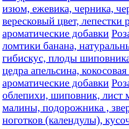
изюм, ежевика, черника, че
вересковый цвет, лепестки 
ароматические добавки
Роз
ломтики банана, натуральн
гибискус, плоды шиповника,
цедра апельсина, кокосовая
ароматические добавки
Роз
облепихи, шиповник, лист 
малины, подорожника , звер
ноготков (календулы), кусоч