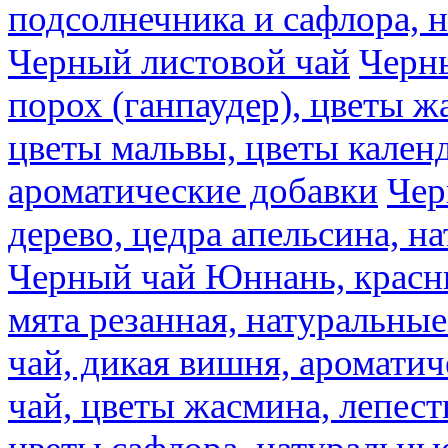
подсолнечника и сафлора, 
Черный листовой чай
Черны
порох (ганпаудер), цветы 
цветы мальвы, цветы кален
ароматические добавки
Чер
дерево, цедра апельсина, н
Черный чай Юннань, красн
мята резанная, натуральны
чай, дикая вишня, аромати
чай, цветы жасмина, лепест