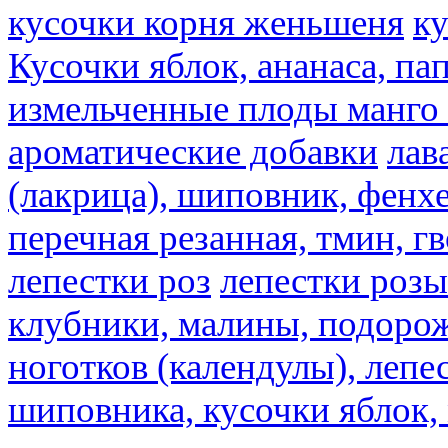
кусочки корня женьшеня
к
Кусочки яблок, ананаса, па
измельченные плоды манго 
ароматические добавки
лав
(лакрица), шиповник, фенхе
перечная резанная, тмин, г
лепестки роз
лепестки розы
клубники, малины, подорож
ноготков (календулы), лепе
шиповника, кусочки яблок, 