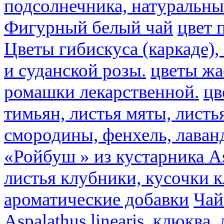
подсолнечника, натуральны
Фигурный белый чай
цвет 
Цветы гибискуса (каркаде)
и суданской розы.
цветы ж
ромашки лекарственной.
цв
тимьян, листья мяты, листь
смородины, фенхель, лаван
«Ройбуш » из кустарника Asp
листья клубники, кусочки 
ароматические добавки
Чай
Aspalathus linearis, клюква