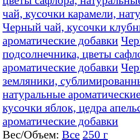
цветы сафлора, натуральны
чай, кусочки карамели, на
Черный чай, кусочки клубн
ароматические добавки
Чер
подсолнечника, цветы сафл
ароматические добавки
Чер
земляники, сублимированны
натуральные ароматические
кусочки яблок, цедра апель
ароматические добавки
Вес/Объем:
Все
250 г