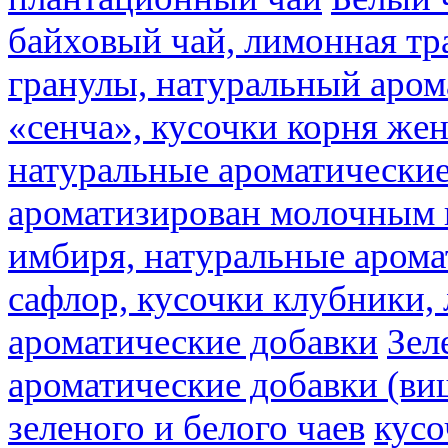
байховый чай, лимонная тр
гранулы, натуральный аром
«сенча», кусочки корня же
натуральные ароматические
ароматизирован молочным
имбиря, натуральные арома
сафлор, кусочки клубники,
ароматические добавки
Зел
ароматические добавки (ви
зеленого и белого чаев
кусо