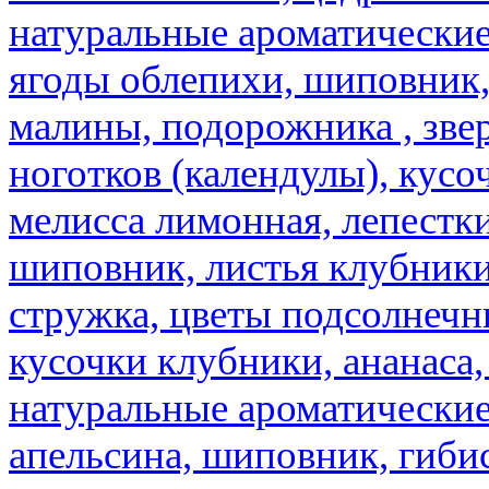
натуральные ароматические
ягоды облепихи, шиповник,
малины, подорожника , звер
ноготков (календулы), кусоч
мелисса лимонная, лепестки
шиповник, листья клубники,
стружка, цветы подсолнечни
кусочки клубники, ананаса,
натуральные ароматические
апельсина, шиповник, гибис