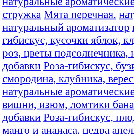
натуральные ароматические
стружка
Мята перечная.
на
натуральный ароматизатор
гибискус, кусочки яблок, к
роз, цветы подсолнечника,
добавки
Роза-гибискус, буз
смородина, клубника, верес
натуральные ароматические
вишни, изюм, ломтики бана
добавки
Роза-гибискус, пл
манго и ананаса, цедра апел