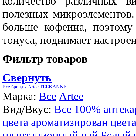
количество различных в
полезных микроэлементов.
больше кофеина, поэтому
тонуса, поднимает настроен
Фильтр товаров
Свернуть
Все бренды
Artee
TEEKANNE
Марка:
Все
Artee
Вид/Вкус:
Все
100% аптека
цвета
ароматизирован цвет
плантационный чай
Белый 