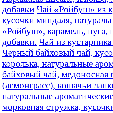
добавки
Чай «Ройбуш» из ку
кусочки миндаля, натураль
«Ройбуш», карамель, нуга,
добавки.
Чай из кустарника 
Черный байховый чай, кусо
королька, натуральные аро
байховый чай, медоносная 
(лемонграсс), кошачьи лапк
натуральные ароматические
морковная стружка, кусочки