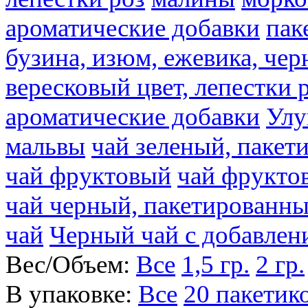
ароматические добавки
пак
бузина, изюм, ежевика, чер
вересковый цвет, лепестки 
ароматические добавки
Улу
мальвы
чай зеленый, паке
чай фруктовый
чай фрукто
чай черный, пакетированн
чай
Черный чай с добавлен
Вес/Объем:
Все
1,5 гр.
2 гр.
В упаковке:
Все
20 пакетик