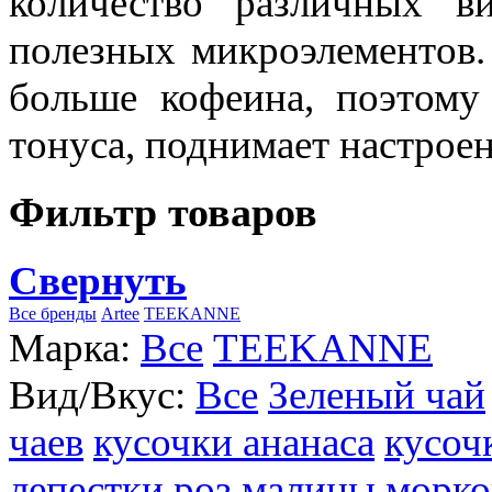
количество различных в
полезных микроэлементов.
больше кофеина, поэтому
тонуса, поднимает настроен
Фильтр товаров
Свернуть
Все бренды
Artee
TEEKANNE
Марка:
Все
TEEKANNE
Вид/Вкус:
Все
Зеленый чай
чаев
кусочки ананаса
кусоч
лепестки роз
малины
морко