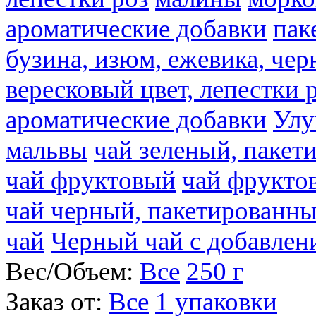
ароматические добавки
пак
бузина, изюм, ежевика, чер
вересковый цвет, лепестки 
ароматические добавки
Улу
мальвы
чай зеленый, паке
чай фруктовый
чай фрукто
чай черный, пакетированн
чай
Черный чай с добавлен
Вес/Объем:
Все
250 г
Заказ от:
Все
1 упаковки