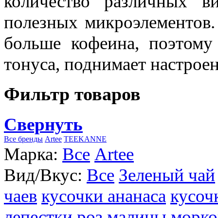
количество различных в
полезных микроэлементов.
больше кофеина, поэтому
тонуса, поднимает настроен
Фильтр товаров
Свернуть
Все бренды
Artee
TEEKANNE
Марка:
Все
Artee
Вид/Вкус:
Все
Зеленый чай
чаев
кусочки ананаса
кусоч
лепестки роз
малины
морко