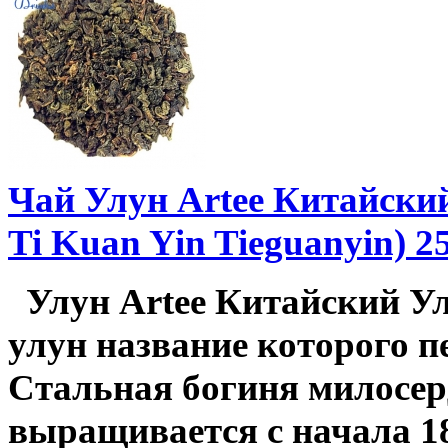
Чай Улун Artee Китайски
Ti Kuan Yin Tieguanyin) 2
Улун Artee Китайский У
улун название которого п
Стальная богиня милосер
выращивается с начала 18