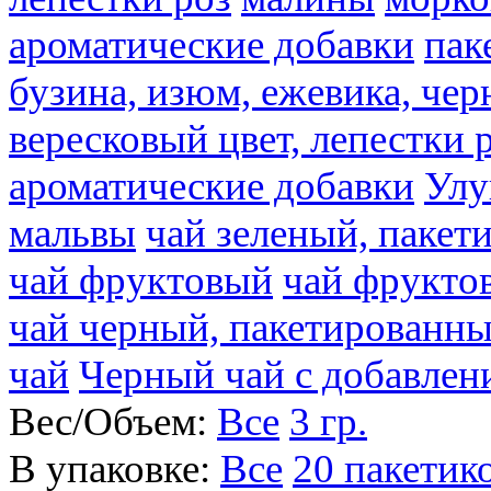
ароматические добавки
пак
бузина, изюм, ежевика, чер
вересковый цвет, лепестки 
ароматические добавки
Улу
мальвы
чай зеленый, паке
чай фруктовый
чай фрукто
чай черный, пакетированн
чай
Черный чай с добавлен
Вес/Объем:
Все
3 гр.
В упаковке:
Все
20 пакетик