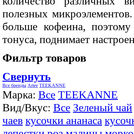
количество различных в
полезных микроэлементов.
больше кофеина, поэтому
тонуса, поднимает настроен
Фильтр товаров
Свернуть
Все бренды
Artee
TEEKANNE
Марка:
Все
TEEKANNE
Вид/Вкус:
Все
Зеленый чай
чаев
кусочки ананаса
кусоч
лепестки роз
малины
морко